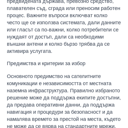
предвидената държава, превозно средство,
плавателен съд, сграда или преносим работен
процес. Важните въпроси включват колко
често ще се използва системата, дали данните
или гласът са по-важни, колко потребители се
нуждаят от достъп, дали са необходими
външни антени и колко бързо трябва да се
активира услугата.
Предимства и критерии за избор
Основното предимство на сателитните
комуникации е независимостта от местната
наземна инфраструктура. Правилно избраното
решение може да поддържа екипите достъпни,
да предава оперативни данни, да поддържа
навигация и процедури за безопасност и да
намалява времето за престой на места, където
не може да се вярва на стандартните мрежи.