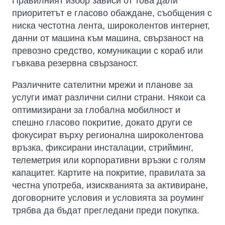
Правилният избор зависи от това дали
приоритетът е гласово обаждане, съобщения с
ниска честотна лента, широколентов интернет,
данни от машина към машина, свързаност на
превозно средство, комуникации с кораб или
гъвкава резервна свързаност.
Различните сателитни мрежи и планове за
услуги имат различни силни страни. Някои са
оптимизирани за глобална мобилност и
спешно гласово покритие, докато други се
фокусират върху регионална широколентова
връзка, фиксирани инсталации, стрийминг,
телеметрия или корпоративни връзки с голям
капацитет. Картите на покритие, правилата за
честна употреба, изискванията за активиране,
договорните условия и условията за роуминг
трябва да бъдат прегледани преди покупка.