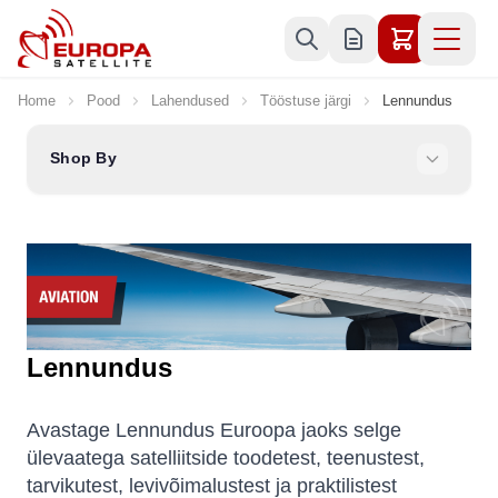
Skip to Content
Home
Pood
Lahendused
Tööstuse järgi
Lennundus
Shop By
Lennundus
Avastage Lennundus Euroopa jaoks selge
ülevaatega satelliitside toodetest, teenustest,
tarvikutest, levivõimalustest ja praktilistest