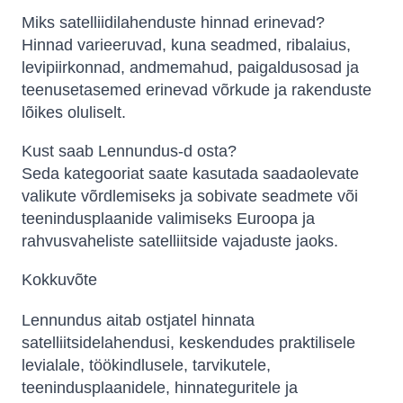
Miks satelliidilahenduste hinnad erinevad?
Hinnad varieeruvad, kuna seadmed, ribalaius,
levipiirkonnad, andmemahud, paigaldusosad ja
teenusetasemed erinevad võrkude ja rakenduste
lõikes oluliselt.
Kust saab Lennundus-d osta?
Seda kategooriat saate kasutada saadaolevate
valikute võrdlemiseks ja sobivate seadmete või
teenindusplaanide valimiseks Euroopa ja
rahvusvaheliste satelliitside vajaduste jaoks.
Kokkuvõte
Lennundus aitab ostjatel hinnata
satelliitsidelahendusi, keskendudes praktilisele
levialale, töökindlusele, tarvikutele,
teenindusplaanidele, hinnateguritele ja