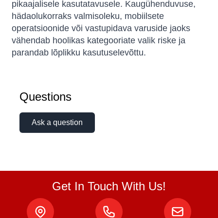
pikaajalisele kasutatavusele. Kaugühenduvuse,
hädaolukorraks valmisoleku, mobiilsete
operatsioonide või vastupidava varuside jaoks
vähendab hoolikas kategooriate valik riske ja
parandab lõplikku kasutuselevõttu.
Questions
Ask a question
Get In Touch With Us!