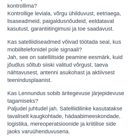
kontrollima?
Kontrollige leviala, võrgu ühilduvust, eetriaega,
lisaseadmeid, paigaldusnõudeid, eeldatavat
kasutust, garantiitingimusi ja toe saadavust.
Kas satelliidiseadmed võivad töötada seal, kus
mobiiltelefonidel pole signaali?
Jah, see on satelliitside peamine eesmärk, kuid
jõudlus sõltub siiski valitud võrgust, taeva
nähtavusest, antenni asukohast ja aktiivsest
teenindusplaanist.
Kas Lennundus sobib äritegevuse järjepidevuse
tagamiseks?
Paljudel juhtudel jah. Satelliidilinke kasutatakse
tavaliselt kaugkohtade, hädaabimeeskondade,
logistika, mereoperatsioonide ja kriitilise side
jaoks varuühenduvusena.