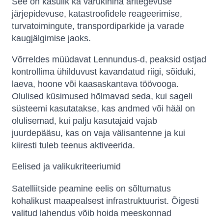
See on kasulik ka varukihina äritegevuse
järjepidevuse, katastroofidele reageerimise,
turvatoimingute, transpordiparkide ja varade
kaugjälgimise jaoks.
Võrreldes müüdavat Lennundus-d, peaksid ostjad
kontrollima ühilduvust kavandatud riigi, sõiduki,
laeva, hoone või kaasaskantava töövooga.
Olulised küsimused hõlmavad seda, kui sageli
süsteemi kasutatakse, kas andmed või hääl on
olulisemad, kui palju kasutajaid vajab
juurdepääsu, kas on vaja välisantenne ja kui
kiiresti tuleb teenus aktiveerida.
Eelised ja valikukriteeriumid
Satelliitside peamine eelis on sõltumatus
kohalikust maapealsest infrastruktuurist. Õigesti
valitud lahendus võib hoida meeskonnad