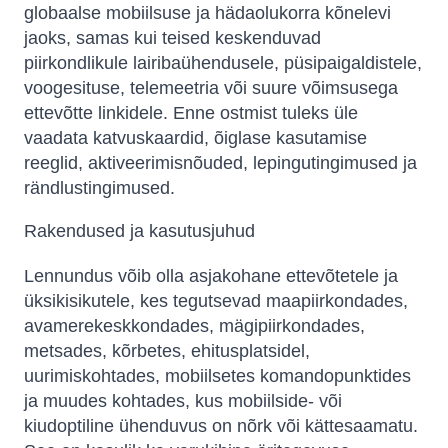
globaalse mobiilsuse ja hädaolukorra kõnelevi
jaoks, samas kui teised keskenduvad
piirkondlikule lairibaühendusele, püsipaigaldistele,
voogesituse, telemeetria või suure võimsusega
ettevõtte linkidele. Enne ostmist tuleks üle
vaadata katvuskaardid, õiglase kasutamise
reeglid, aktiveerimisnõuded, lepingutingimused ja
rändlustingimused.
Rakendused ja kasutusjuhud
Lennundus võib olla asjakohane ettevõtetele ja
üksikisikutele, kes tegutsevad maapiirkondades,
avamerekeskkondades, mägipiirkondades,
metsades, kõrbetes, ehitusplatsidel,
uurimiskohtades, mobiilsetes komandopunktides
ja muudes kohtades, kus mobiilside- või
kiudoptiline ühenduvus on nõrk või kättesaamatu.