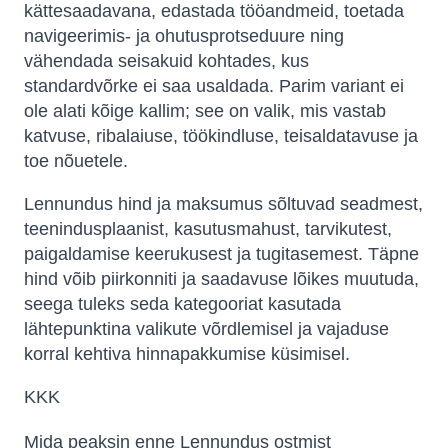
kättesaadavana, edastada tööandmeid, toetada
navigeerimis- ja ohutusprotseduure ning
vähendada seisakuid kohtades, kus
standardvõrke ei saa usaldada. Parim variant ei
ole alati kõige kallim; see on valik, mis vastab
katvuse, ribalaiuse, töökindluse, teisaldatavuse ja
toe nõuetele.
Lennundus hind ja maksumus sõltuvad seadmest,
teenindusplaanist, kasutusmahust, tarvikutest,
paigaldamise keerukusest ja tugitasemest. Täpne
hind võib piirkonniti ja saadavuse lõikes muutuda,
seega tuleks seda kategooriat kasutada
lähtepunktina valikute võrdlemisel ja vajaduse
korral kehtiva hinnapakkumise küsimisel.
KKK
Mida peaksin enne Lennundus ostmist