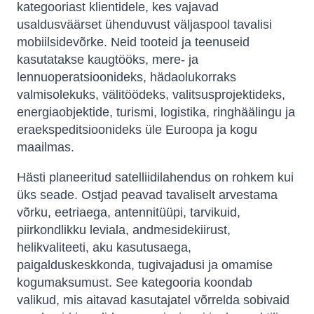
kategooriast klientidele, kes vajavad
usaldusväärset ühenduvust väljaspool tavalisi
mobiilsidevõrke. Neid tooteid ja teenuseid
kasutatakse kaugtööks, mere- ja
lennuoperatsioonideks, hädaolukorraks
valmisolekuks, välitöödeks, valitsusprojektideks,
energiaobjektide, turismi, logistika, ringhäälingu ja
eraekspeditsioonideks üle Euroopa ja kogu
maailmas.
Hästi planeeritud satelliidilahendus on rohkem kui
üks seade. Ostjad peavad tavaliselt arvestama
võrku, eetriaega, antennitüüpi, tarvikuid,
piirkondlikku leviala, andmesidekiirust,
helikvaliteeti, aku kasutusaega,
paigalduskeskkonda, tugivajadusi ja omamise
kogumaksumust. See kategooria koondab
valikud, mis aitavad kasutajatel võrrelda sobivaid