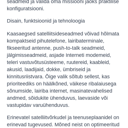
seadmeid ja valida oma missiooni jaoks praktilise
konfiguratsiooni.
Disain, funktsioonid ja tehnoloogia
Kaasaegsed satelliitsideseadmed võivad hõlmata
kompaktseid pihutelefone, lairibaterminale,
fikseeritud antenne, push-to-talk seadmeid,
jälgimisseadmeid, asjade Interneti modemeid,
teleri vastuvõtusüsteeme, ruutereid, kaableid,
akusid, laadijaid, dokke, ümbriseid ja
kinnitusriistvara. Õige valik sõltub sellest, kas
prioriteediks on häälkõned, väikese ribalaiusega
sõnumside, lairiba internet, masinatevahelised
andmed, sõidukite ühenduvus, laevaside või
vastupidav varuühenduvus.
Erinevatel satelliitvõrkudel ja teenuseplaanidel on
erinevad tugevused. Mõned neist on optimeeritud