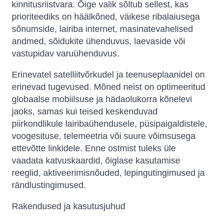
kinnitusriistvara. Õige valik sõltub sellest, kas
prioriteediks on häälkõned, väikese ribalaiusega
sõnumside, lairiba internet, masinatevahelised
andmed, sõidukite ühenduvus, laevaside või
vastupidav varuühenduvus.
Erinevatel satelliitvõrkudel ja teenuseplaanidel on
erinevad tugevused. Mõned neist on optimeeritud
globaalse mobiilsuse ja hädaolukorra kõnelevi
jaoks, samas kui teised keskenduvad
piirkondlikule lairibaühendusele, püsipaigaldistele,
voogesituse, telemeetria või suure võimsusega
ettevõtte linkidele. Enne ostmist tuleks üle
vaadata katvuskaardid, õiglase kasutamise
reeglid, aktiveerimisnõuded, lepingutingimused ja
rändlustingimused.
Rakendused ja kasutusjuhud