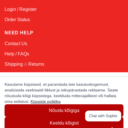
Login / Register
Order Status
NEED HELP
Contact Us
Help / FAQs
Shipping
&
Returns
KEEP IN TOUCH!
Kasutame küpsiseid, et parandada teie kasutuskogemust,
analüüsida veebisaidi liiklust ja isikupärastada reklaame. Saate
Email Address
nõustuda kõigi küpsistega, keelduda mittevajalikest või hallata
oma eelistusi.
Küpsiste poliitika
Nõustu kõigiga
AFRICA
ASIA
AUSTRALIA
CANADA
Chat with Sophie
EUROPE
LATIN AMERICA
USA
Keeldu kõigist