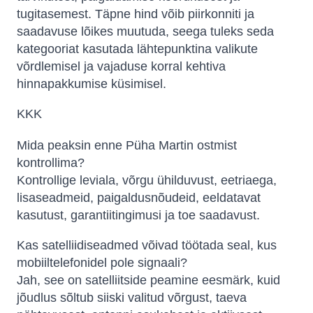
tugitasemest. Täpne hind võib piirkonniti ja
saadavuse lõikes muutuda, seega tuleks seda
kategooriat kasutada lähtepunktina valikute
võrdlemisel ja vajaduse korral kehtiva
hinnapakkumise küsimisel.
KKK
Mida peaksin enne Püha Martin ostmist
kontrollima?
Kontrollige leviala, võrgu ühilduvust, eetriaega,
lisaseadmeid, paigaldusnõudeid, eeldatavat
kasutust, garantiitingimusi ja toe saadavust.
Kas satelliidiseadmed võivad töötada seal, kus
mobiiltelefonidel pole signaali?
Jah, see on satelliitside peamine eesmärk, kuid
jõudlus sõltub siiski valitud võrgust, taeva