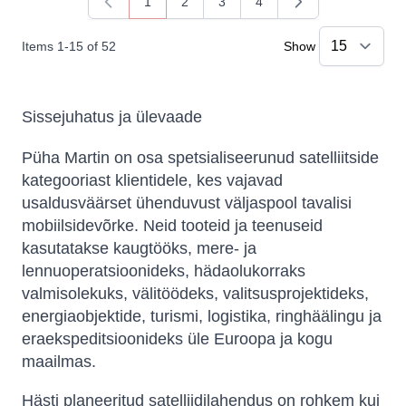
1
2
3
4
You're currently reading page
Page
Page
Page
Items
1
-
15
of
52
Show
Sissejuhatus ja ülevaade
Püha Martin on osa spetsialiseerunud satelliitside
kategooriast klientidele, kes vajavad
usaldusväärset ühenduvust väljaspool tavalisi
mobiilsidevõrke. Neid tooteid ja teenuseid
kasutatakse kaugtööks, mere- ja
lennuoperatsioonideks, hädaolukorraks
valmisolekuks, välitöödeks, valitsusprojektideks,
energiaobjektide, turismi, logistika, ringhäälingu ja
eraekspeditsioonideks üle Euroopa ja kogu
maailmas.
Hästi planeeritud satelliidilahendus on rohkem kui