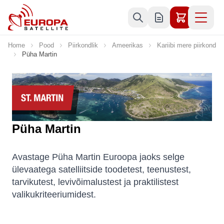
Skip to Content
Home
Pood
Piirkondlik
Ameerikas
Kariibi mere piirkond
Püha Martin
Püha Martin
Avastage Püha Martin Euroopa jaoks selge
ülevaatega satelliitside toodetest, teenustest,
tarvikutest, levivõimalustest ja praktilistest
valikukriteeriumidest.