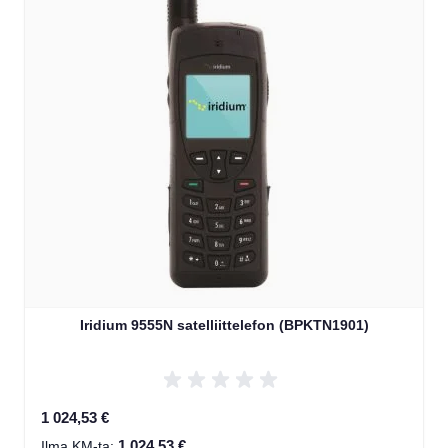
Iridium 9555N satelliittelefon (BPKTN1901)
1 024,53 €
1 024,53 €