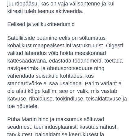
juurdepääsu, kas on vaja välisantenne ja kui
kiiresti tuleb teenus aktiveerida.
Eelised ja valikukriteeriumid
Satelliitside peamine eelis on sõltumatus
kohalikust maapealsest infrastruktuurist. Õigesti
valitud lahendus võib hoida meeskonnad
kättesaadavana, edastada tööandmeid, toetada
navigeerimis- ja ohutusprotseduure ning
vähendada seisakuid kohtades, kus
standardvõrke ei saa usaldada. Parim variant ei
ole alati kõige kallim; see on valik, mis vastab
katvuse, ribalaiuse, töökindluse, teisaldatavuse ja
toe nõuetele.
Püha Martin hind ja maksumus sõltuvad
seadmest, teenindusplaanist, kasutusmahust,
tarvikutest, paigaldamise keerukusest ja