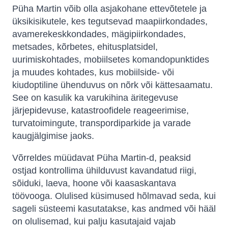
Püha Martin võib olla asjakohane ettevõtetele ja
üksikisikutele, kes tegutsevad maapiirkondades,
avamerekeskkondades, mägipiirkondades,
metsades, kõrbetes, ehitusplatsidel,
uurimiskohtades, mobiilsetes komandopunktides
ja muudes kohtades, kus mobiilside- või
kiudoptiline ühenduvus on nõrk või kättesaamatu.
See on kasulik ka varukihina äritegevuse
järjepidevuse, katastroofidele reageerimise,
turvatoimingute, transpordiparkide ja varade
kaugjälgimise jaoks.
Võrreldes müüdavat Püha Martin-d, peaksid
ostjad kontrollima ühilduvust kavandatud riigi,
sõiduki, laeva, hoone või kaasaskantava
töövooga. Olulised küsimused hõlmavad seda, kui
sageli süsteemi kasutatakse, kas andmed või hääl
on olulisemad, kui palju kasutajaid vajab