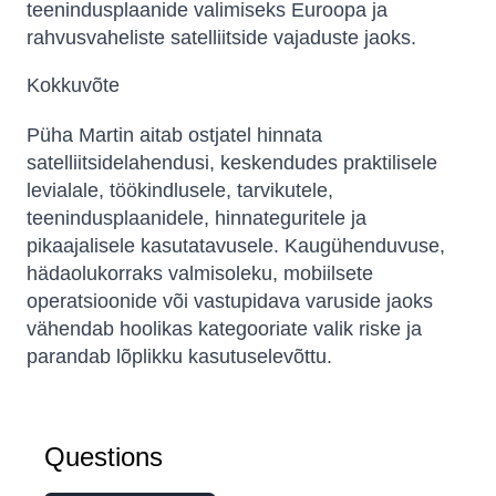
teenindusplaanide valimiseks Euroopa ja
rahvusvaheliste satelliitside vajaduste jaoks.
Kokkuvõte
Püha Martin aitab ostjatel hinnata
satelliitsidelahendusi, keskendudes praktilisele
levialale, töökindlusele, tarvikutele,
teenindusplaanidele, hinnateguritele ja
pikaajalisele kasutatavusele. Kaugühenduvuse,
hädaolukorraks valmisoleku, mobiilsete
operatsioonide või vastupidava varuside jaoks
vähendab hoolikas kategooriate valik riske ja
parandab lõplikku kasutuselevõttu.
Questions