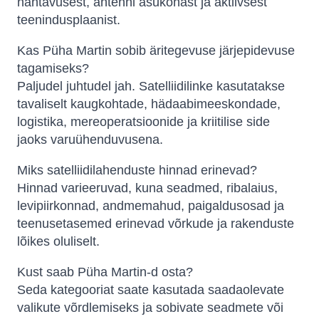
nähtavusest, antenni asukohast ja aktiivsest
teenindusplaanist.
Kas Püha Martin sobib äritegevuse järjepidevuse
tagamiseks?
Paljudel juhtudel jah. Satelliidilinke kasutatakse
tavaliselt kaugkohtade, hädaabimeeskondade,
logistika, mereoperatsioonide ja kriitilise side
jaoks varuühenduvusena.
Miks satelliidilahenduste hinnad erinevad?
Hinnad varieeruvad, kuna seadmed, ribalaius,
levipiirkonnad, andmemahud, paigaldusosad ja
teenusetasemed erinevad võrkude ja rakenduste
lõikes oluliselt.
Kust saab Püha Martin-d osta?
Seda kategooriat saate kasutada saadaolevate
valikute võrdlemiseks ja sobivate seadmete või