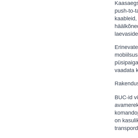
Kaasaegse
push-to-t
kaableid, 
häälkõned
laevaside
Erinevate
mobiilsus
püsipaiga
vaadata k
Rakendus
BUC-id võ
avamereke
komandopu
on kasuli
transpord