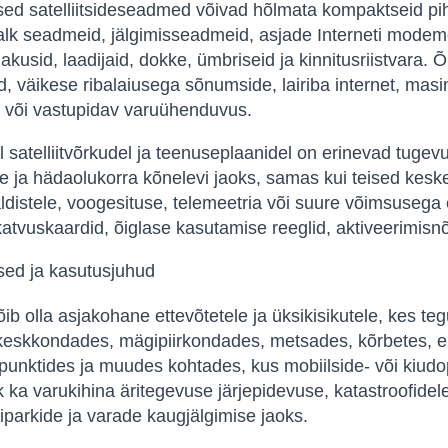
d satelliitsideseadmed võivad hõlmata kompaktseid pihut
alk seadmeid, jälgimisseadmeid, asjade Interneti modeme
akusid, laadijaid, dokke, ümbriseid ja kinnitusriistvara. Õ
, väikese ribalaiusega sõnumside, lairiba internet, ma
 või vastupidav varuühenduvus.
l satelliitvõrkudel ja teenuseplaanidel on erinevad tuge
e ja hädaolukorra kõnelevi jaoks, samas kui teised kesk
ldistele, voogesituse, telemeetria või suure võimsusega e
atvuskaardid, õiglase kasutamise reeglid, aktiveerimisn
ed ja kasutusjuhud
ib olla asjakohane ettevõtetele ja üksikisikutele, kes t
skkondades, mägipiirkondades, metsades, kõrbetes, ehi
nktides ja muudes kohtades, kus mobiilside- või kiudo
k ka varukihina äritegevuse järjepidevuse, katastroofidel
iparkide ja varade kaugjälgimise jaoks.