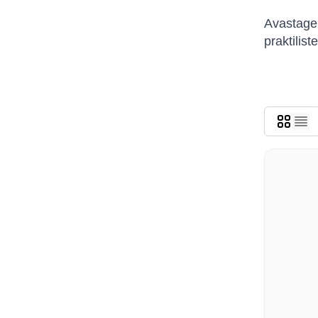
Avastage 
praktilist