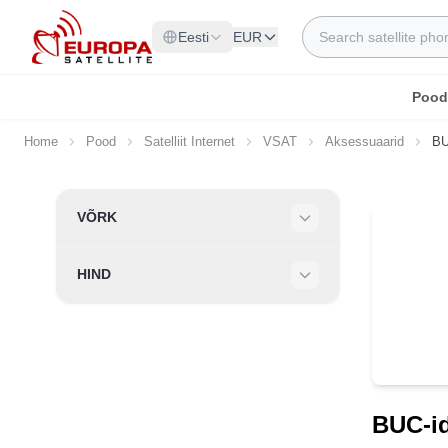
Skip to Content
Search
Eesti
EUR
Pood
Home
Pood
Satelliit Internet
VSAT
Aksessuaarid
BU
Skip to product list
VÕRK
Filter
HIND
Filter
BUC-i