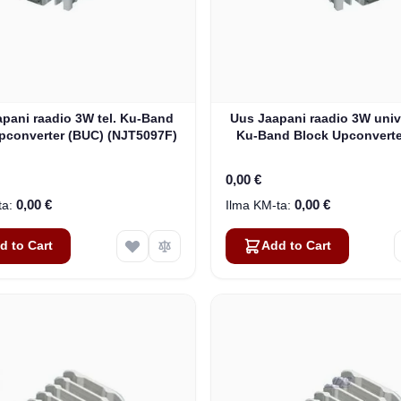
pani raadio 3W tel. Ku-Band
Uus Jaapani raadio 3W univ
pconverter (BUC) (NJT5097F)
Ku-Band Block Upconverte
(NJT5116)
0,00 €
0,00 €
0,00 €
d to Cart
Add to Cart