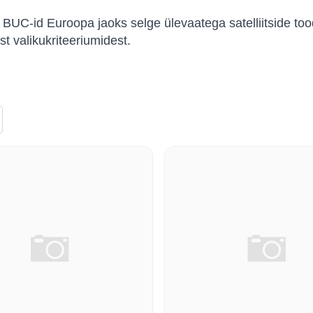
BUC-id Euroopa jaoks selge ülevaatega satelliitside toode
est valikukriteeriumidest.