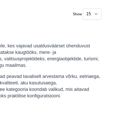
Show
idele, kes vajavad usaldusväärset ühenduvust
utatakse kaugtööks, mere- ja
 valitsusprojektideks, energiaobjektide, turismi,
ogu maailmas.
jad peavad tavaliselt arvestama võrku, eetriaega,
ikvaliteeti, aku kasutusaega,
e kategooria koondab valikud, mis aitavad
ks praktilise konfiguratsiooni.