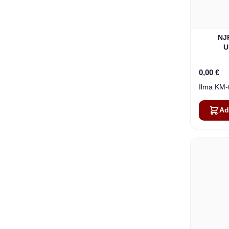
NJ
U
0,00 €
Ad