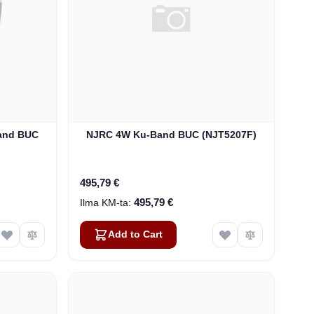
and BUC
NJRC 4W Ku-Band BUC (NJT5207F)
495,79 €
495,79 €
Add to Cart