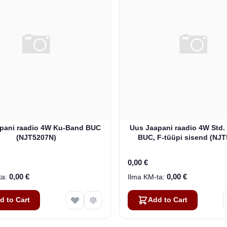
pani raadio 4W Ku-Band BUC
Uus Jaapani raadio 4W Std
(NJT5207N)
BUC, F-tüüpi sisend (NJT
0,00 €
0,00 €
0,00 €
d to Cart
Add to Cart