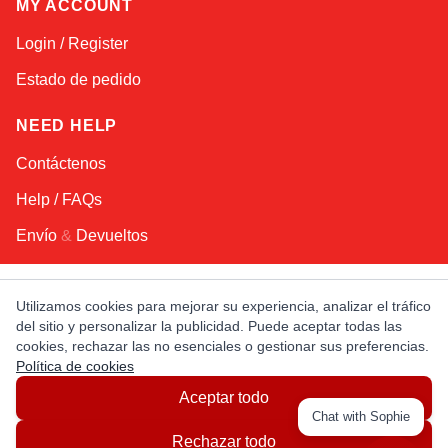
MY ACCOUNT
Login / Register
Estado de pedido
NEED HELP
Contáctenos
Help / FAQs
Envío
&
Devueltos
KEEP IN TOUCH!
Utilizamos cookies para mejorar su experiencia, analizar el tráfico
del sitio y personalizar la publicidad. Puede aceptar todas las
Dirección de email
cookies, rechazar las no esenciales o gestionar sus preferencias.
Política de cookies
Aceptar todo
AFRICA
ASIA
AUSTRALIA
CANADA
Chat with Sophie
EUROPE
LATIN AMERICA
USA
Rechazar todo