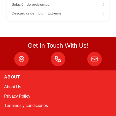
Solución de problemas
0
Descargas de Iridium Extreme
0
Get In Touch With Us!
ABOUT
Sophie
About Us
Online — typically replies instantly
Privacy Policy
Términos y condiciones