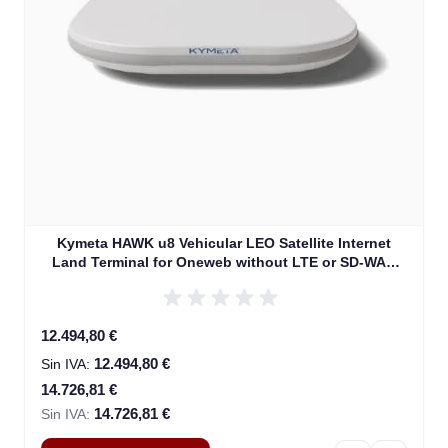
Kymeta HAWK u8 Vehicular LEO Satellite Internet
Land Terminal for Oneweb without LTE or SD-WAN
(U8922-30316-0)
Special Price
12.494,80 €
12.494,80 €
14.726,81 €
14.726,81 €