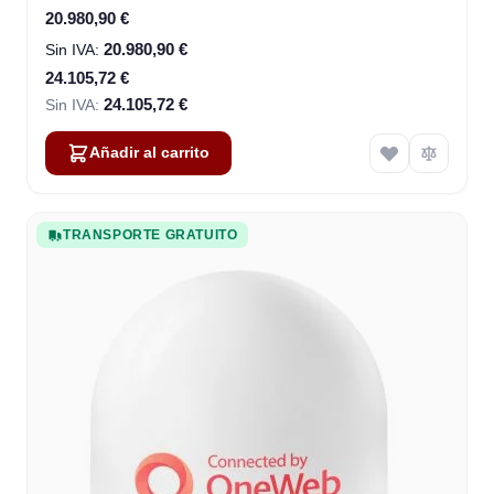
Special Price
20.980,90 €
20.980,90 €
24.105,72 €
24.105,72 €
Añadir al carrito
TRANSPORTE GRATUITO