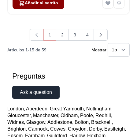
Añadir al carrito
1
2
3
4
Actualmente estás leyendo página
Página
Página
Página
Artículos
1
-
15
de
59
Mostrar
Preguntas
Ask a question
London, Aberdeen, Great Yarmouth, Nottingham,
Gloucester, Manchester, Oldham, Poole, Redhill,
Widnes, Glasgow, Addlestone, Bolton, Bracknell,
Brighton, Cannock, Cowes, Croydon, Derby, Eastleigh,
Epsom, Farnham, Guildford, Harlow, Hexham,