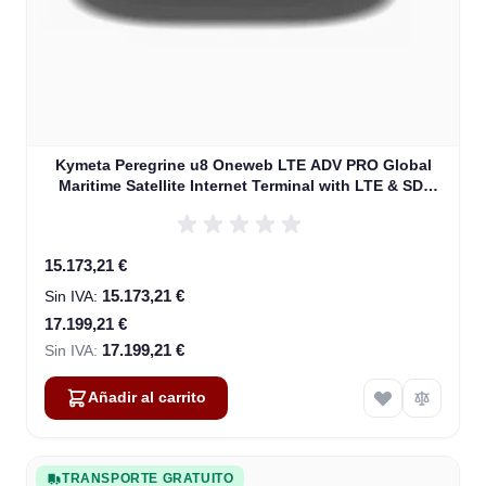
Kymeta Peregrine u8 Oneweb LTE ADV PRO Global
Maritime Satellite Internet Terminal with LTE & SD-
WAN (U8632-31323-0)
Special Price
15.173,21 €
15.173,21 €
17.199,21 €
17.199,21 €
Añadir al carrito
TRANSPORTE GRATUITO