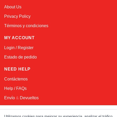
Sophie
About Us
Online — typically replies instantly
Privacy Policy
Términos y condiciones
MY ACCOUNT
Login / Register
Estado de pedido
NEED HELP
Contáctenos
Help / FAQs
Envío
&
Devueltos
KEEP IN TOUCH!
Utilizamos cookies para mejorar su experiencia, analizar el tráfico