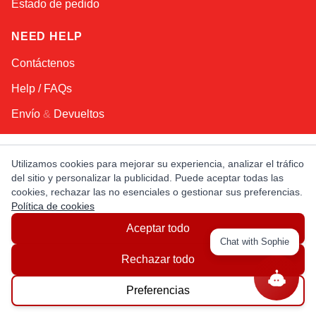
Estado de pedido
NEED HELP
Contáctenos
Help / FAQs
Envío
&
Devueltos
KEEP IN TOUCH!
Utilizamos cookies para mejorar su experiencia, analizar el tráfico
del sitio y personalizar la publicidad. Puede aceptar todas las
Dirección de email
cookies, rechazar las no esenciales o gestionar sus preferencias.
Política de cookies
Aceptar todo
AFRICA
ASIA
AUSTRALIA
CANADA
Chat with Sophie
EUROPE
LATIN AMERICA
USA
Rechazar todo
Preferencias
© Copyright EuropaSatellite.com. All Rights Reserved.