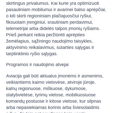
skirtingus privalumus. Kai kurie yra optimizuoti
pasauliniam mobilumui ir avarinei balso aprėpčiai,
o kiti skirti regioniniam plačiajuosčiui ryšiui,
fiksuotam įrenginiui, srautiniam perdavimui,
telemetrijai arba didelės talpos įmonių ryšiams.
Prieš perkant reikia peržiūrėti aprėpties
žemėlapius, sąžiningo naudojimo taisykles,
aktyvinimo reikalavimus, sutarties sąlygas ir
tarptinklinio ryšio sąlygas.
Programos ir naudojimo atvejai
Aviacija gali būti aktualus įmonėms ir asmenims,
veikiantiems kaimo vietovėse, atviroje jūroje,
kalnų regionuose, miškuose, dykumose,
statybvietėse, tyrimų vietose, mobiliuosiuose
komandų postuose ir kitose vietose, kur silpnas
arba nepasiekiamas korinis arba šviesolaidinis