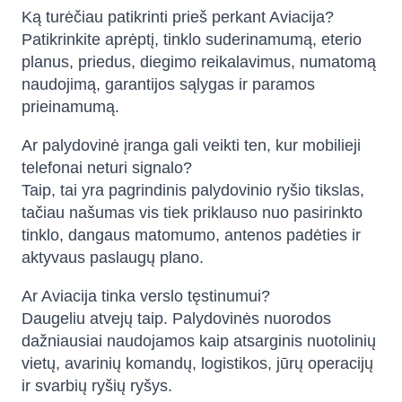
Ką turėčiau patikrinti prieš perkant Aviacija?
Patikrinkite aprėptį, tinklo suderinamumą, eterio
planus, priedus, diegimo reikalavimus, numatomą
naudojimą, garantijos sąlygas ir paramos
prieinamumą.
Ar palydovinė įranga gali veikti ten, kur mobilieji
telefonai neturi signalo?
Taip, tai yra pagrindinis palydovinio ryšio tikslas,
tačiau našumas vis tiek priklauso nuo pasirinkto
tinklo, dangaus matomumo, antenos padėties ir
aktyvaus paslaugų plano.
Ar Aviacija tinka verslo tęstinumui?
Daugeliu atvejų taip. Palydovinės nuorodos
dažniausiai naudojamos kaip atsarginis nuotolinių
vietų, avarinių komandų, logistikos, jūrų operacijų
ir svarbių ryšių ryšys.