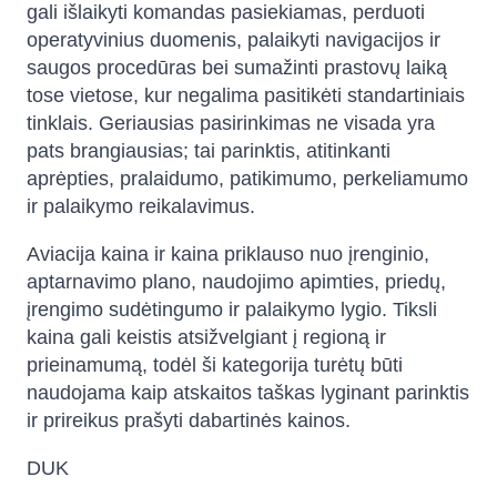
gali išlaikyti komandas pasiekiamas, perduoti
operatyvinius duomenis, palaikyti navigacijos ir
saugos procedūras bei sumažinti prastovų laiką
tose vietose, kur negalima pasitikėti standartiniais
tinklais. Geriausias pasirinkimas ne visada yra
pats brangiausias; tai parinktis, atitinkanti
aprėpties, pralaidumo, patikimumo, perkeliamumo
ir palaikymo reikalavimus.
Aviacija kaina ir kaina priklauso nuo įrenginio,
aptarnavimo plano, naudojimo apimties, priedų,
įrengimo sudėtingumo ir palaikymo lygio. Tiksli
kaina gali keistis atsižvelgiant į regioną ir
prieinamumą, todėl ši kategorija turėtų būti
naudojama kaip atskaitos taškas lyginant parinktis
ir prireikus prašyti dabartinės kainos.
DUK