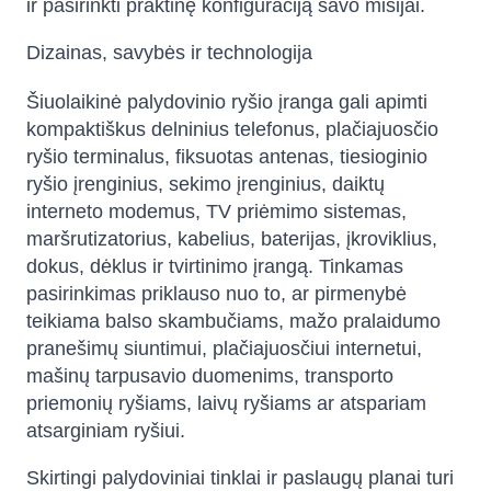
ir pasirinkti praktinę konfigūraciją savo misijai.
Dizainas, savybės ir technologija
Šiuolaikinė palydovinio ryšio įranga gali apimti
kompaktiškus delninius telefonus, plačiajuosčio
ryšio terminalus, fiksuotas antenas, tiesioginio
ryšio įrenginius, sekimo įrenginius, daiktų
interneto modemus, TV priėmimo sistemas,
maršrutizatorius, kabelius, baterijas, įkroviklius,
dokus, dėklus ir tvirtinimo įrangą. Tinkamas
pasirinkimas priklauso nuo to, ar pirmenybė
teikiama balso skambučiams, mažo pralaidumo
pranešimų siuntimui, plačiajuosčiui internetui,
mašinų tarpusavio duomenims, transporto
priemonių ryšiams, laivų ryšiams ar atspariam
atsarginiam ryšiui.
Skirtingi palydoviniai tinklai ir paslaugų planai turi