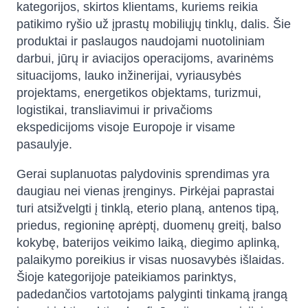
kategorijos, skirtos klientams, kuriems reikia
patikimo ryšio už įprastų mobiliųjų tinklų, dalis. Šie
produktai ir paslaugos naudojami nuotoliniam
darbui, jūrų ir aviacijos operacijoms, avarinėms
situacijoms, lauko inžinerijai, vyriausybės
projektams, energetikos objektams, turizmui,
logistikai, transliavimui ir privačioms
ekspedicijoms visoje Europoje ir visame
pasaulyje.
Gerai suplanuotas palydovinis sprendimas yra
daugiau nei vienas įrenginys. Pirkėjai paprastai
turi atsižvelgti į tinklą, eterio planą, antenos tipą,
priedus, regioninę aprėptį, duomenų greitį, balso
kokybę, baterijos veikimo laiką, diegimo aplinką,
palaikymo poreikius ir visas nuosavybės išlaidas.
Šioje kategorijoje pateikiamos parinktys,
padedančios vartotojams palyginti tinkamą įrangą