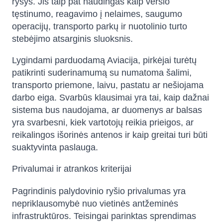
ryšys. Jis taip pat naudingas kaip verslo
tęstinumo, reagavimo į nelaimes, saugumo
operacijų, transporto parkų ir nuotolinio turto
stebėjimo atsarginis sluoksnis.
Lygindami parduodamą Aviacija, pirkėjai turėtų
patikrinti suderinamumą su numatoma šalimi,
transporto priemone, laivu, pastatu ar nešiojama
darbo eiga. Svarbūs klausimai yra tai, kaip dažnai
sistema bus naudojama, ar duomenys ar balsas
yra svarbesni, kiek vartotojų reikia prieigos, ar
reikalingos išorinės antenos ir kaip greitai turi būti
suaktyvinta paslauga.
Privalumai ir atrankos kriterijai
Pagrindinis palydovinio ryšio privalumas yra
nepriklausomybė nuo vietinės antžeminės
infrastruktūros. Teisingai parinktas sprendimas