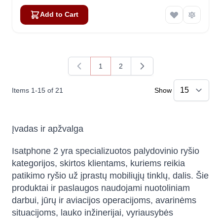
Add to Cart
1
2
You're currently reading page
Page
Items
1
-
15
of
21
Show
Įvadas ir apžvalga
Isatphone 2 yra specializuotos palydovinio ryšio
kategorijos, skirtos klientams, kuriems reikia
patikimo ryšio už įprastų mobiliųjų tinklų, dalis. Šie
produktai ir paslaugos naudojami nuotoliniam
darbui, jūrų ir aviacijos operacijoms, avarinėms
situacijoms, lauko inžinerijai, vyriausybės