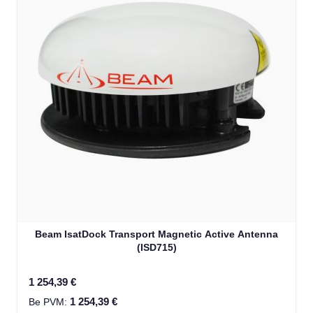
Beam IsatDock Transport Magnetic Active Antenna
(ISD715)
1 254,39 €
1 254,39 €