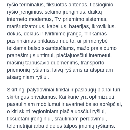
ryšio terminalus, fiksuotas antenas, tiesioginio
ryšio įrenginius, sekimo įrenginius, daiktų
interneto modemus, TV priėmimo sistemas,
maršrutizatorius, kabelius, baterijas, įkroviklius,
dokus, dėklus ir tvirtinimo įrangą. Tinkamas
pasirinkimas priklauso nuo to, ar pirmenybė
teikiama balso skambučiams, mažo pralaidumo
pranešimų siuntimui, plačiajuosčiui internetui,
mašinų tarpusavio duomenims, transporto
priemonių ryšiams, laivų ryšiams ar atspariam
atsarginiam ryšiui.
Skirtingi palydoviniai tinklai ir paslaugų planai turi
skirtingus privalumus. Kai kurie yra optimizuoti
pasauliniam mobilumui ir avarinei balso aprėpčiai,
o kiti skirti regioniniam plačiajuosčiui ryšiui,
fiksuotam įrenginiui, srautiniam perdavimui,
telemetrijai arba didelės talpos įmonių ryšiams.