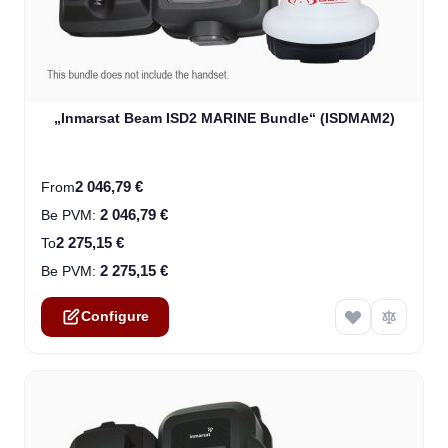
The price depends on the options chosen on the product
„Inmarsat Beam ISD2 MARINE Bundle“ (ISDMAM2)
2 046,79 €
From
2 046,79 €
2 275,15 €
To
2 275,15 €
Configure