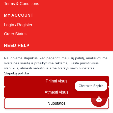
Terms & Conditions
MY ACCOUNT
Login / Register
Order Status
NEED HELP
Contact Us
Naudojame slapukus, kad pagerintume jūsų patirtį, analizuotume
svetainės srautą ir pritaikytume reklamą. Galite priimti visus
Help / FAQs
slapukus, atmesti nebūtinus arba tvarkyti savo nuostatas.
Slapukų politika
Shipping
&
Returns
Priimti visus
Chat with Sophie
KEEP IN TOUCH!
Atmesti visus
Email Address
Nuostatos