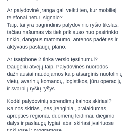
Ar palydovinė įranga gali veikti ten, kur mobilieji
telefonai neturi signalo?
Taip, tai yra pagrindinis palydovinio ryšio tikslas,
tačiau našumas vis tiek priklauso nuo pasirinkto
tinklo, dangaus matomumo, antenos padėties ir
aktyvaus paslaugų plano.
Ar Isatphone 2 tinka verslo tęstinumui?
Daugeliu atvejų taip. Palydovinės nuorodos
dažniausiai naudojamos kaip atsarginis nuotolinių
vietų, avarinių komandų, logistikos, jūrų operacijų
ir svarbių ryšių ryšys.
Kodėl palydovinių sprendimų kainos skiriasi?
Kainos skiriasi, nes įrenginiai, pralaidumas,
aprėpties regionai, duomenų leidimai, diegimo
dalys ir paslaugų lygiai labai skiriasi įvairiuose
tinkluose ir programose.