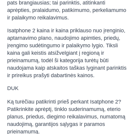
pats brangiausias; tai parinktis, atitinkanti
aprėpties, pralaidumo, patikimumo, perkeliamumo
ir palaikymo reikalavimus.
Isatphone 2 kaina ir kaina priklauso nuo įrenginio,
aptarnavimo plano, naudojimo apimties, priedų,
įrengimo sudėtingumo ir palaikymo lygio. Tiksli
kaina gali keistis atsižvelgiant į regioną ir
prieinamumą, todėl ši kategorija turėtų būti
naudojama kaip atskaitos taškas lyginant parinktis
ir prireikus prašyti dabartinės kainos.
DUK
Ką turėčiau patikrinti prieš perkant Isatphone 2?
Patikrinkite aprėptį, tinklo suderinamumą, eterio
planus, priedus, diegimo reikalavimus, numatomą
naudojimą, garantijos sąlygas ir paramos
prieinamumą.