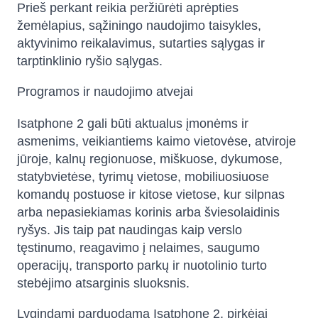
Prieš perkant reikia peržiūrėti aprėpties
žemėlapius, sąžiningo naudojimo taisykles,
aktyvinimo reikalavimus, sutarties sąlygas ir
tarptinklinio ryšio sąlygas.
Programos ir naudojimo atvejai
Isatphone 2 gali būti aktualus įmonėms ir
asmenims, veikiantiems kaimo vietovėse, atviroje
jūroje, kalnų regionuose, miškuose, dykumose,
statybvietėse, tyrimų vietose, mobiliuosiuose
komandų postuose ir kitose vietose, kur silpnas
arba nepasiekiamas korinis arba šviesolaidinis
ryšys. Jis taip pat naudingas kaip verslo
tęstinumo, reagavimo į nelaimes, saugumo
operacijų, transporto parkų ir nuotolinio turto
stebėjimo atsarginis sluoksnis.
Lygindami parduodamą Isatphone 2, pirkėjai