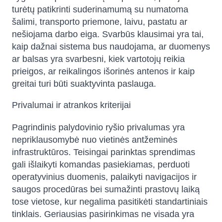
turėtų patikrinti suderinamumą su numatoma
šalimi, transporto priemone, laivu, pastatu ar
nešiojama darbo eiga. Svarbūs klausimai yra tai,
kaip dažnai sistema bus naudojama, ar duomenys
ar balsas yra svarbesni, kiek vartotojų reikia
prieigos, ar reikalingos išorinės antenos ir kaip
greitai turi būti suaktyvinta paslauga.
Privalumai ir atrankos kriterijai
Pagrindinis palydovinio ryšio privalumas yra
nepriklausomybė nuo vietinės antžeminės
infrastruktūros. Teisingai parinktas sprendimas
gali išlaikyti komandas pasiekiamas, perduoti
operatyvinius duomenis, palaikyti navigacijos ir
saugos procedūras bei sumažinti prastovų laiką
tose vietose, kur negalima pasitikėti standartiniais
tinklais. Geriausias pasirinkimas ne visada yra