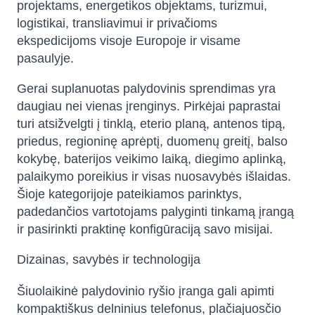
projektams, energetikos objektams, turizmui,
logistikai, transliavimui ir privačioms
ekspedicijoms visoje Europoje ir visame
pasaulyje.
Gerai suplanuotas palydovinis sprendimas yra
daugiau nei vienas įrenginys. Pirkėjai paprastai
turi atsižvelgti į tinklą, eterio planą, antenos tipą,
priedus, regioninę aprėptį, duomenų greitį, balso
kokybę, baterijos veikimo laiką, diegimo aplinką,
palaikymo poreikius ir visas nuosavybės išlaidas.
Šioje kategorijoje pateikiamos parinktys,
padedančios vartotojams palyginti tinkamą įrangą
ir pasirinkti praktinę konfigūraciją savo misijai.
Dizainas, savybės ir technologija
Šiuolaikinė palydovinio ryšio įranga gali apimti
kompaktiškus delninius telefonus, plačiajuosčio