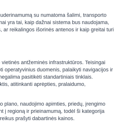
i suderinamumą su numatoma šalimi, transporto
mai yra tai, kaip dažnai sistema bus naudojama,
ar reikalingos išorinės antenos ir kaip greitai turi
vietinės antžeminės infrastruktūros. Teisingai
 operatyvinius duomenis, palaikyti navigacijos ir
galima pasitikėti standartiniais tinklais.
tis, atitinkanti aprėpties, pralaidumo,
mo plano, naudojimo apimties, priedų, įrengimo
nt į regioną ir prieinamumą, todėl ši kategorija
ireikus prašyti dabartinės kainos.