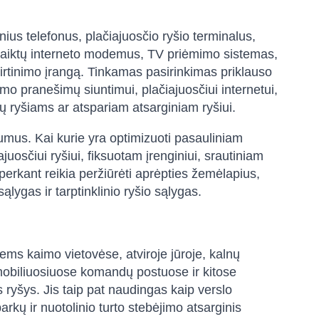
nius telefonus, plačiajuosčio ryšio terminalus,
s, daiktų interneto modemus, TV priėmimo sistemas,
 tvirtinimo įrangą. Tinkamas pasirinkimas priklauso
 pranešimų siuntimui, plačiajuosčiui internetui,
 ryšiams ar atspariam atsarginiam ryšiui.
valumus. Kai kurie yra optimizuoti pasauliniam
ajuosčiui ryšiui, fiksuotam įrenginiui, srautiniam
perkant reikia peržiūrėti aprėpties žemėlapius,
lygas ir tarptinklinio ryšio sąlygas.
ms kaimo vietovėse, atviroje jūroje, kalnų
mobiliuosiuose komandų postuose ir kitose
 ryšys. Jis taip pat naudingas kaip verslo
kų ir nuotolinio turto stebėjimo atsarginis