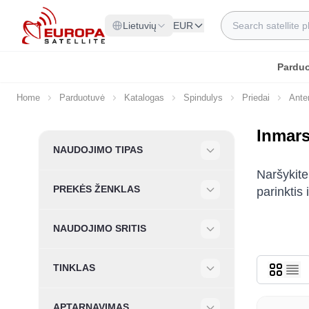
Skip to Content
Search
Lietuvių
EUR
Pardu
Home
Parduotuvė
Katalogas
Spindulys
Priedai
Ante
Inmar
Skip to product list
NAUDOJIMO TIPAS
Filter
Naršykite
PREKĖS ŽENKLAS
parinktis 
Filter
NAUDOJIMO SRITIS
Filter
TINKLAS
Filter
APTARNAVIMAS