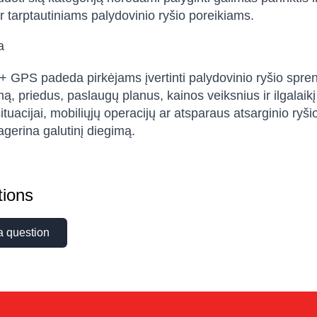
r tarptautiniams palydovinio ryšio poreikiams.
a
+ GPS padeda pirkėjams įvertinti palydovinio ryšio sprend
ą, priedus, paslaugų planus, kainos veiksnius ir ilgalaik
situacijai, mobiliųjų operacijų ar atsparaus atsarginio ry
pagerina galutinį diegimą.
ions
a question