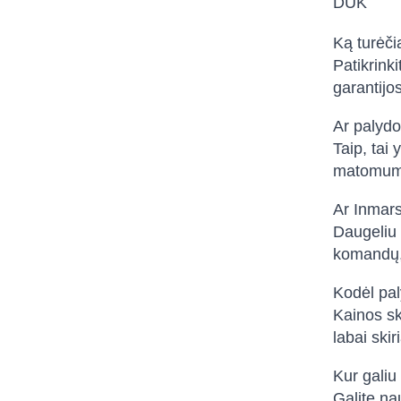
DUK
Ką turėči
Patikrink
garantijo
Ar palydov
Taip, tai
matomumo
Ar Inmars
Daugeliu 
komandų, 
Kodėl pal
Kainos sk
labai skir
Kur galiu
Galite na