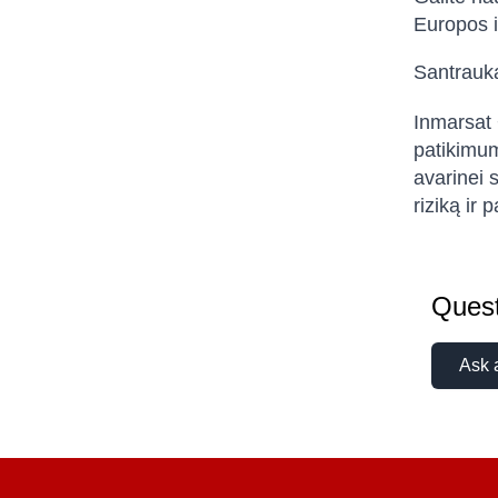
Europos i
Santrauk
Inmarsat 
patikimum
avarinei 
riziką ir 
Quest
Ask 