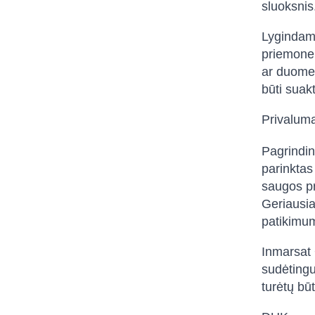
sluoksnis
Lygindami
priemone,
ar duomeny
būti suak
Privalumai
Pagrindin
parinktas
saugos pr
Geriausia
patikimum
Inmarsat 
sudėtingum
turėtų bū