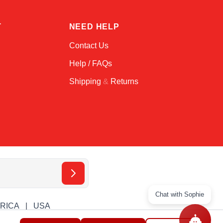
T
NEED HELP
Contact Us
Help / FAQs
Shipping
&
Returns
Chat with Sophie
ERICA
USA