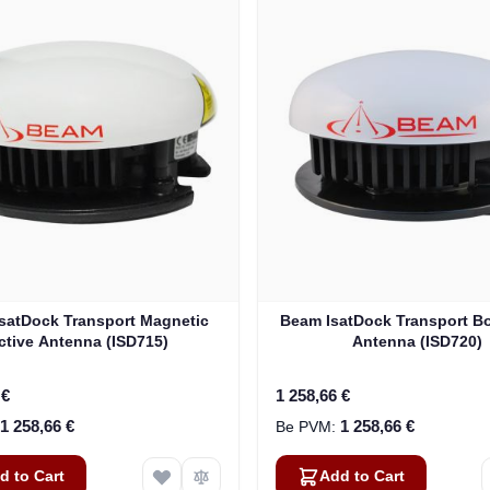
satDock Transport Magnetic
Beam IsatDock Transport Bo
ctive Antenna (ISD715)
Antenna (ISD720)
 €
1 258,66 €
1 258,66 €
1 258,66 €
d to Cart
Add to Cart