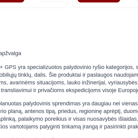
 apžvalga
+ GPS yra specializuotos palydovinio ryšio kategorijos, s
biliųjų tinklų, dalis. Šie produktai ir paslaugos naudojami
ms, avarinėms situacijoms, lauko inžinerijai, vyriausybė
i, transliavimui ir privačioms ekspedicijoms visoje Europo
lanuotas palydovinis sprendimas yra daugiau nei vienas įre
terio planą, antenos tipą, priedus, regioninę aprėptį, duom
plinką, palaikymo poreikius ir visas nuosavybės išlaidas.
os vartotojams palyginti tinkamą įrangą ir pasirinkti prak