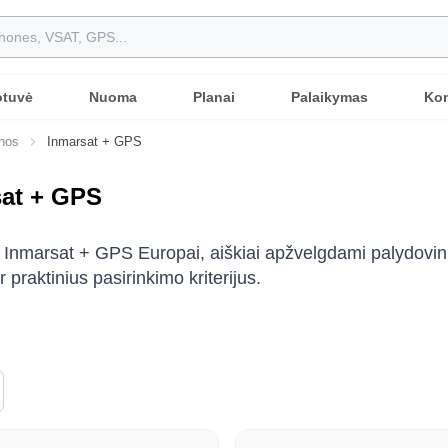
otuvė
Nuoma
Planai
Palaikymas
Kon
nos
Inmarsat + GPS
sat + GPS
 Inmarsat + GPS Europai, aiškiai apžvelgdami palydovini
ir praktinius pasirinkimo kriterijus.