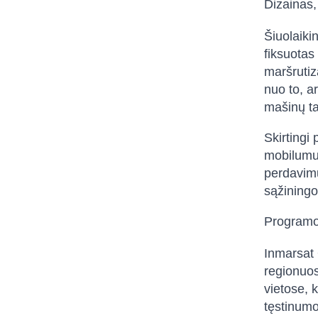
Dizainas,
Šiuolaiki
fiksuotas
maršrutiz
nuo to, a
mašinų ta
Skirtingi 
mobilumui 
perdavimu
sąžiningo
Programos
Inmarsat 
regionuos
vietose, 
tęstinumo