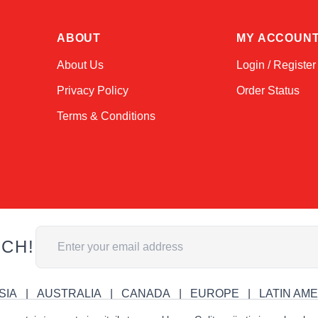
ABOUT
MY ACCOUN
About Us
Login / Register
Privacy Policy
Order Status
Terms & Conditions
Email Address
UCH!
SIA
AUSTRALIA
CANADA
EUROPE
LATIN AM