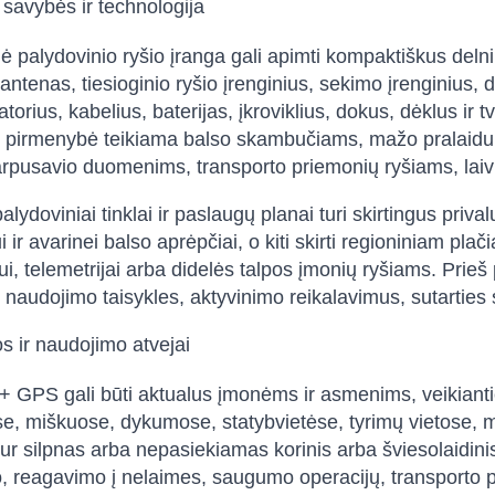
 savybės ir technologija
nė palydovinio ryšio įranga gali apimti kompaktiškus delni
 antenas, tiesioginio ryšio įrenginius, sekimo įrenginiu
atorius, kabelius, baterijas, įkroviklius, dokus, dėklus ir
r pirmenybė teikiama balso skambučiams, mažo pralaidumo
rpusavio duomenims, transporto priemonių ryšiams, laivų
palydoviniai tinklai ir paslaugų planai turi skirtingus pri
ir avarinei balso aprėpčiai, o kiti skirti regioniniam plači
i, telemetrijai arba didelės talpos įmonių ryšiams. Prieš 
 naudojimo taisykles, aktyvinimo reikalavimus, sutarties są
 ir naudojimo atvejai
+ GPS gali būti aktualus įmonėms ir asmenims, veikiantie
e, miškuose, dykumose, statybvietėse, tyrimų vietose, 
kur silpnas arba nepasiekiamas korinis arba šviesolaidinis
, reagavimo į nelaimes, saugumo operacijų, transporto par