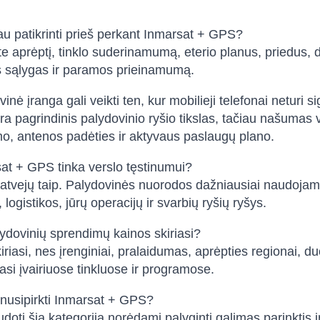
au patikrinti prieš perkant Inmarsat + GPS?
ite aprėptį, tinklo suderinamumą, eterio planus, priedu
s sąlygas ir paramos prieinamumą.
inė įranga gali veikti ten, kur mobilieji telefonai neturi s
 yra pagrindinis palydovinio ryšio tikslas, tačiau našumas 
, antenos padėties ir aktyvaus paslaugų plano.
at + GPS tinka verslo tęstinumui?
atvejų taip. Palydovinės nuorodos dažniausiai naudojamos
logistikos, jūrų operacijų ir svarbių ryšių ryšys.
ydovinių sprendimų kainos skiriasi?
iriasi, nes įrenginiai, pralaidumas, aprėpties regionai, d
iasi įvairiuose tinkluose ir programose.
 nusipirkti Inmarsat + GPS?
udoti šią kategoriją norėdami palyginti galimas parinktis 