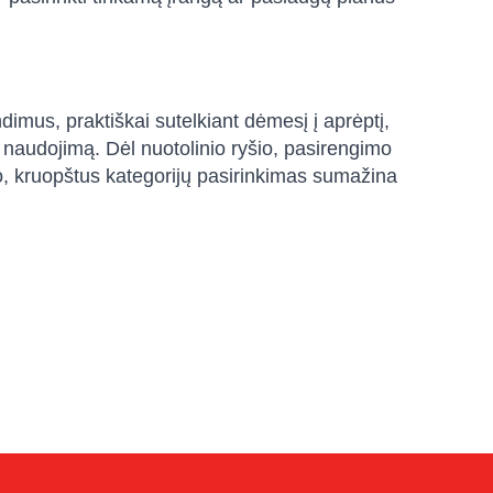
imus, praktiškai sutelkiant dėmesį į aprėptį,
į naudojimą. Dėl nuotolinio ryšio, pasirengimo
šio, kruopštus kategorijų pasirinkimas sumažina
Sophie
Online — typically replies instantly