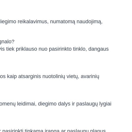
s, diegimo reikalavimus, numatomą naudojimą,
ignalo?
vis tiek priklauso nuo pasirinkto tinklo, dangaus
 kaip atsarginis nuotolinių vietų, avarinių
uomenų leidimai, diegimo dalys ir paslaugų lygiai
ir pasirinkti tinkamą įrangą ar paslaugų planus