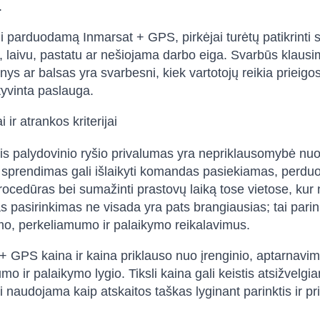
.
 parduodamą Inmarsat + GPS, pirkėjai turėtų patikrint
 laivu, pastatu ar nešiojama darbo eiga. Svarbūs klausi
s ar balsas yra svarbesni, kiek vartotojų reikia prieigos, 
tyvinta paslauga.
 ir atrankos kriterijai
is palydovinio ryšio privalumas yra nepriklausomybė nuo 
 sprendimas gali išlaikyti komandas pasiekiamas, perduoti
ocedūras bei sumažinti prastovų laiką tose vietose, kur ne
s pasirinkimas ne visada yra pats brangiausias; tai parink
o, perkeliamumo ir palaikymo reikalavimus.
+ GPS kaina ir kaina priklauso nuo įrenginio, aptarnavi
o ir palaikymo lygio. Tiksli kaina gali keistis atsižvelgia
ti naudojama kaip atskaitos taškas lyginant parinktis ir pr