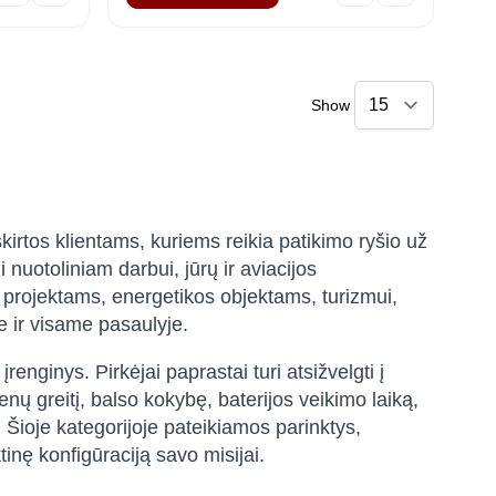
Show
kirtos klientams, kuriems reikia patikimo ryšio už
 nuotoliniam darbui, jūrų ir aviacijos
s projektams, energetikos objektams, turizmui,
je ir visame pasaulyje.
nginys. Pirkėjai paprastai turi atsižvelgti į
enų greitį, balso kokybę, baterijos veikimo laiką,
 Šioje kategorijoje pateikiamos parinktys,
tinę konfigūraciją savo misijai.