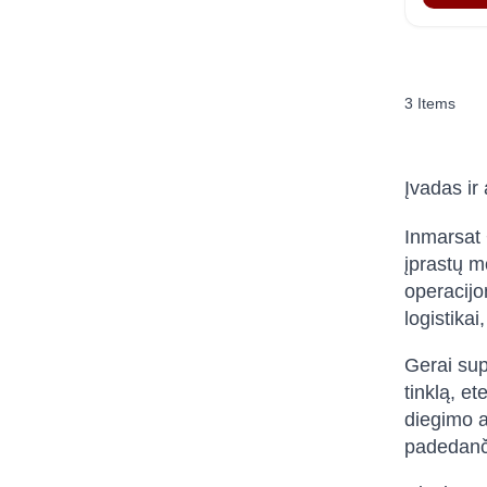
3
Items
Įvadas ir
Inmarsat 
įprastų mo
operacijo
logistika
Gerai sup
tinklą, e
diegimo a
padedanči