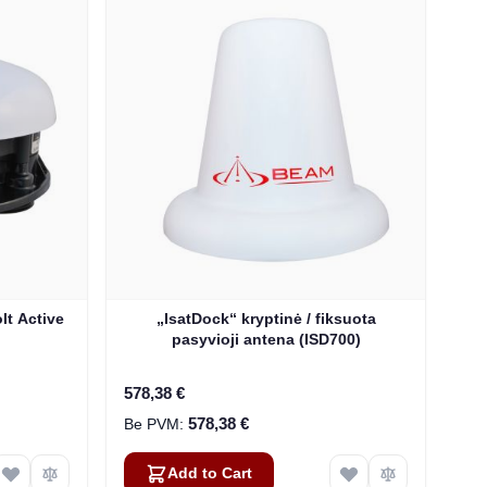
lt Active
„IsatDock“ kryptinė / fiksuota
pasyvioji antena (ISD700)
578,38 €
578,38 €
Add to Cart