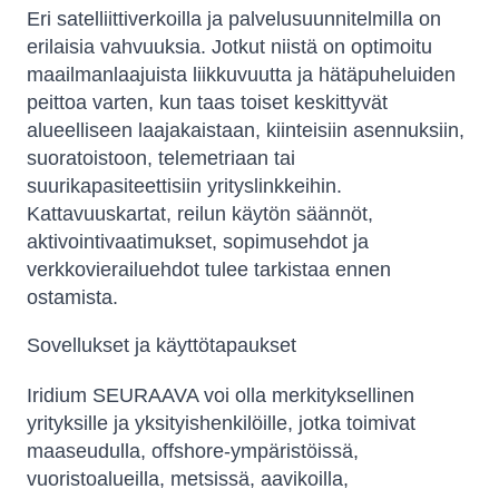
Eri satelliittiverkoilla ja palvelusuunnitelmilla on
erilaisia ​​vahvuuksia. Jotkut niistä on optimoitu
maailmanlaajuista liikkuvuutta ja hätäpuheluiden
peittoa varten, kun taas toiset keskittyvät
alueelliseen laajakaistaan, kiinteisiin asennuksiin,
suoratoistoon, telemetriaan tai
suurikapasiteettisiin yrityslinkkeihin.
Kattavuuskartat, reilun käytön säännöt,
aktivointivaatimukset, sopimusehdot ja
verkkovierailuehdot tulee tarkistaa ennen
ostamista.
Sovellukset ja käyttötapaukset
Iridium SEURAAVA voi olla merkityksellinen
yrityksille ja yksityishenkilöille, jotka toimivat
maaseudulla, offshore-ympäristöissä,
vuoristoalueilla, metsissä, aavikoilla,