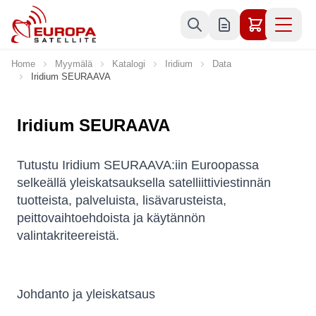
Skip to Content
Home
Myymälä
Katalogi
Iridium
Data
Iridium SEURAAVA
Iridium SEURAAVA
Tutustu Iridium SEURAAVA:iin Euroopassa
selkeällä yleiskatsauksella satelliittiviestinnän
tuotteista, palveluista, lisävarusteista,
peittovaihtoehdoista ja käytännön
valintakriteereistä.
Johdanto ja yleiskatsaus