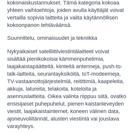
kokonaiskustannukset. Tämä kategoria kokoaa
yhteen vaihtoehtoja, joiden avulla käyttäjät voivat
vertailla sopivia laitteita ja valita käytännöllisen
kokoonpanon tehtäväänsä.
Suunnittelu, ominaisuudet ja tekniikka
Nykyaikaiset satelliittiviestintälaitteet voivat
sisältää pienikokoisia kämmenpuhelimia,
laajakaistapäätteitä, kiinteitä antenneja, push-to-
talk-laitteita, seurantayksiköitä, IoT-modeemeja,
TV-vastaanottojärjestelmiä, reitittimiä, kaapeleita,
akkuja, latureita, telakoita, koteloita ja
asennuslaitteita. Oikea valinta riippuu siitä, ovatko
ensisijaiset puhepuhelut, pienen kaistanleveyden
viestit, laajakaistainternet, koneen välinen data,
ajoneuvoliitännät, alusten viestintä vai joustava
varayhteys.