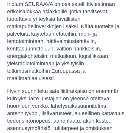
Iridium SEURAAVA on osa satelliittiviestinnän
erikoisluokkaa asiakkaille, jotka tarvitsevat
luotettavia yhteyksiä tavallisten
matkapuhelinverkkojen lisäksi. Näitä tuotteita ja
palveluita käytetään etätöihin, meri- ja
lentotoimintaan, hätävalmiustehtäviin,
kenttäsuunnitteluun, valtion hankkeisiin,
energiakohteisiin, matkailuun, logistiikkaan,
yleisradiotoimintaan ja yksityisiin
tutkimusmatkoihin Euroopassa ja
maailmanlaajuisesti.
Hyvin suunniteltu satelliittiratkaisu on enemmän
kuin yksi laite. Ostajien on yleensä otettava
huomioon verkko, lähetysaikasuunnitelma,
antennityyppi, lisävarusteet, alueellinen kattavuus,
tiedonsiirtonopeus, äänenlaatu, akun kesto,
asennusympäristö, tukitarpeet ja omistuksen