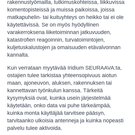
rakennustyömailla, tutkimuskohteissa, liikkuvissa
komentopisteissä ja muissa paikoissa, joissa
matkapuhelin- tai kuituyhteys on heikko tai ei ole
käytettävissä. Se on myös hyödyllinen
varakerroksena liiketoiminnan jatkuvuuden,
katastrofien reagoinnin, turvatoimintojen,
kuljetuskalustojen ja omaisuuden etävalvonnan
kannalta.
Kun verrataan myytävää Iridium SEURAAVA:ta,
ostajien tulee tarkistaa yhteensopivuus aiotun
maan, ajoneuvon, aluksen, rakennuksen tai
kannettavan työnkulun kanssa. Tärkeitä
kysymyksiä ovat, kuinka usein järjestelmää
käytetään, onko data vai puhe tärkeämpää,
kuinka monta käyttäjää tarvitsee pääsyn,
tarvitaanko ulkoisia antenneja ja kuinka nopeasti
palvelu tulee aktivoida.