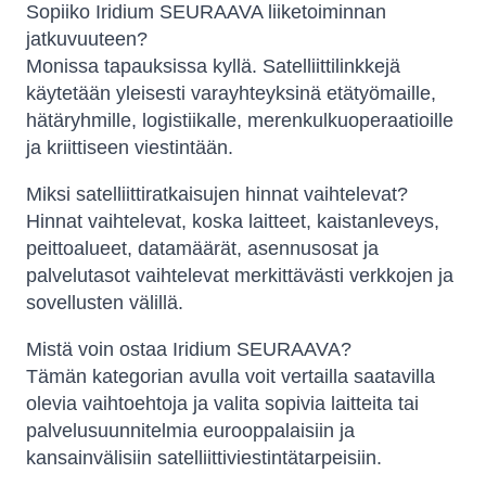
Sopiiko Iridium SEURAAVA liiketoiminnan
jatkuvuuteen?
Monissa tapauksissa kyllä. Satelliittilinkkejä
käytetään yleisesti varayhteyksinä etätyömaille,
hätäryhmille, logistiikalle, merenkulkuoperaatioille
ja kriittiseen viestintään.
Miksi satelliittiratkaisujen hinnat vaihtelevat?
Hinnat vaihtelevat, koska laitteet, kaistanleveys,
peittoalueet, datamäärät, asennusosat ja
palvelutasot vaihtelevat merkittävästi verkkojen ja
sovellusten välillä.
Mistä voin ostaa Iridium SEURAAVA?
Tämän kategorian avulla voit vertailla saatavilla
olevia vaihtoehtoja ja valita sopivia laitteita tai
palvelusuunnitelmia eurooppalaisiin ja
kansainvälisiin satelliittiviestintätarpeisiin.