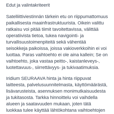
Edut ja valintakriteerit
Satelliittiviestinnän tärkein etu on riippumattomuus
paikallisesta maainfrastruktuurista. Oikein valittu
ratkaisu voi pitää tiimit tavoitettavissa, välittää
operatiivista tietoa, tukea navigointi- ja
turvallisuustoimenpiteitä sekä vähentää
seisokkeja paikoissa, joissa vakioverkkoihin ei voi
luottaa. Paras vaihtoehto ei ole aina kallein; Se on
vaihtoehto, joka vastaa peitto-, kaistanleveys-,
luotettavuus-, siirrettävyys- ja tukivaatimuksia.
Iridium SEURAAVA hinta ja hinta riippuvat
laitteesta, palvelusuunnitelmasta, käyttömäärästä,
lisävarusteista, asennuksen monimutkaisuudesta
ja tukitasosta. Tarkka hinnoittelu voi vaihdella
alueen ja saatavuuden mukaan, joten tätä
luokkaa tulee käyttää lähtökohtana vaihtoehtojen