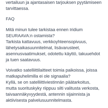
vertailuun ja ajantasaisen tarjouksen pyytämiseen
tarvittaessa.
FAQ
Mitä minun tulee tarkistaa ennen Iridium
SEURAAVA:n ostamista?
Tarkista kattavuus, verkkoyhteensopivuus,
lähetysaikasuunnitelmat, lisävarusteet,
asennusvaatimukset, odotettu käyttö, takuuehdot
ja tuen saatavuus.
Voivatko satelliittilaitteet toimia paikoissa, joissa
matkapuhelimilla ei ole signaalia?
Kyllä, se on satelliittiviestinnän päätarkoitus,
mutta suorituskyky riippuu silti valitusta verkosta,
taivaannäkyvyydestä, antennin sijainnista ja
aktiivisesta palvelusuunnitelmasta.