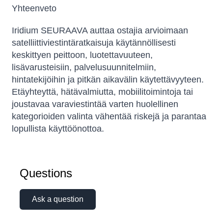
Yhteenveto
Iridium SEURAAVA auttaa ostajia arvioimaan
satelliittiviestintäratkaisuja käytännöllisesti
keskittyen peittoon, luotettavuuteen,
lisävarusteisiin, palvelusuunnitelmiin,
hintatekijöihin ja pitkän aikavälin käytettävyyteen.
Etäyhteyttä, hätävalmiutta, mobiilitoimintoja tai
joustavaa varaviestintää varten huolellinen
kategorioiden valinta vähentää riskejä ja parantaa
lopullista käyttöönottoa.
Questions
Ask a question