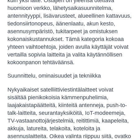
kuin yksi laite. Ostajien on yleensä otettava
huomioon verkko, lähetysaikasuunnitelma,
antennityyppi, lisävarusteet, alueellinen kattavuus,
tiedonsiirtonopeus, äänenlaatu, akun kesto,
asennusympäristö, tukitarpeet ja omistuksen
kokonaiskustannukset. Tämä kategoria kokoaa
yhteen vaihtoehtoja, joiden avulla käyttäjät voivat
vertailla sopivia laitteita ja valita käytännöllisen
kokoonpanon tehtäväänsä.
Suunnittelu, ominaisuudet ja tekniikka
Nykyaikaiset satelliittiviestintälaitteet voivat
sisältää pienikokoisia kämmenpuhelimia,
laajakaistapäätteitä, kiinteitä antenneja, push-to-
talk-laitteita, seurantayksiköitä, IoT-modeemeja,
TV-vastaanottojärjestelmiä, reitittimiä, kaapeleita,
akkuja, latureita, telakoita, koteloita ja
asennuslaitteita. Oikea valinta riippuu siitä, ovatko