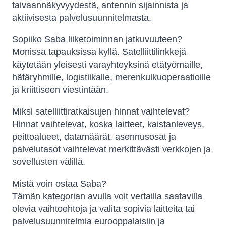
taivaannäkyvyydestä, antennin sijainnista ja
aktiivisesta palvelusuunnitelmasta.
Sopiiko Saba liiketoiminnan jatkuvuuteen?
Monissa tapauksissa kyllä. Satelliittilinkkejä
käytetään yleisesti varayhteyksinä etätyömaille,
hätäryhmille, logistiikalle, merenkulkuoperaatioille
ja kriittiseen viestintään.
Miksi satelliittiratkaisujen hinnat vaihtelevat?
Hinnat vaihtelevat, koska laitteet, kaistanleveys,
peittoalueet, datamäärät, asennusosat ja
palvelutasot vaihtelevat merkittävästi verkkojen ja
sovellusten välillä.
Mistä voin ostaa Saba?
Tämän kategorian avulla voit vertailla saatavilla
olevia vaihtoehtoja ja valita sopivia laitteita tai
palvelusuunnitelmia eurooppalaisiin ja