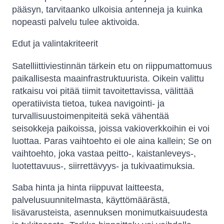
pääsyn, tarvitaanko ulkoisia antenneja ja kuinka
nopeasti palvelu tulee aktivoida.
Edut ja valintakriteerit
Satelliittiviestinnän tärkein etu on riippumattomuus
paikallisesta maainfrastruktuurista. Oikein valittu
ratkaisu voi pitää tiimit tavoitettavissa, välittää
operatiivista tietoa, tukea navigointi- ja
turvallisuustoimenpiteitä sekä vähentää
seisokkeja paikoissa, joissa vakioverkkoihin ei voi
luottaa. Paras vaihtoehto ei ole aina kallein; Se on
vaihtoehto, joka vastaa peitto-, kaistanleveys-,
luotettavuus-, siirrettävyys- ja tukivaatimuksia.
Saba hinta ja hinta riippuvat laitteesta,
palvelusuunnitelmasta, käyttömäärästä,
lisävarusteista, asennuksen monimutkaisuudesta