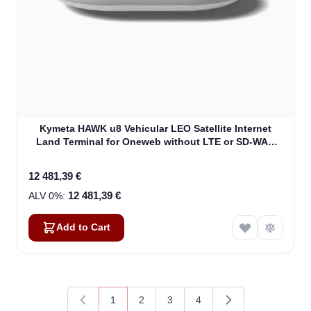
Kymeta HAWK u8 Vehicular LEO Satellite Internet
Land Terminal for Oneweb without LTE or SD-WAN
(U8922-30316-0)
12 481,39 €
12 481,39 €
Add to Cart
1
2
3
4
You're currently reading page
Page
Page
Page