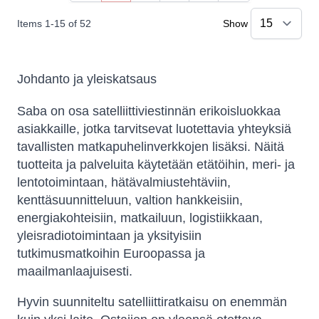
Items
1
-
15
of
52
Show
Johdanto ja yleiskatsaus
Saba on osa satelliittiviestinnän erikoisluokkaa
asiakkaille, jotka tarvitsevat luotettavia yhteyksiä
tavallisten matkapuhelinverkkojen lisäksi. Näitä
tuotteita ja palveluita käytetään etätöihin, meri- ja
lentotoimintaan, hätävalmiustehtäviin,
kenttäsuunnitteluun, valtion hankkeisiin,
energiakohteisiin, matkailuun, logistiikkaan,
yleisradiotoimintaan ja yksityisiin
tutkimusmatkoihin Euroopassa ja
maailmanlaajuisesti.
Hyvin suunniteltu satelliittiratkaisu on enemmän