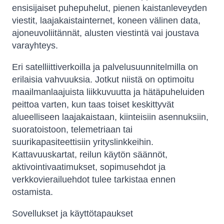
ensisijaiset puhepuhelut, pienen kaistanleveyden
viestit, laajakaistainternet, koneen välinen data,
ajoneuvoliitännät, alusten viestintä vai joustava
varayhteys.
Eri satelliittiverkoilla ja palvelusuunnitelmilla on
erilaisia ​​vahvuuksia. Jotkut niistä on optimoitu
maailmanlaajuista liikkuvuutta ja hätäpuheluiden
peittoa varten, kun taas toiset keskittyvät
alueelliseen laajakaistaan, kiinteisiin asennuksiin,
suoratoistoon, telemetriaan tai
suurikapasiteettisiin yrityslinkkeihin.
Kattavuuskartat, reilun käytön säännöt,
aktivointivaatimukset, sopimusehdot ja
verkkovierailuehdot tulee tarkistaa ennen
ostamista.
Sovellukset ja käyttötapaukset