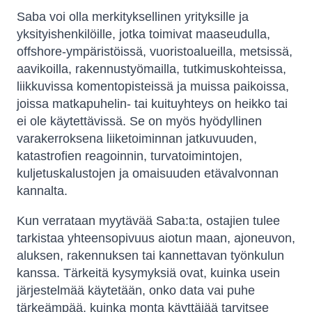
Saba voi olla merkityksellinen yrityksille ja
yksityishenkilöille, jotka toimivat maaseudulla,
offshore-ympäristöissä, vuoristoalueilla, metsissä,
aavikoilla, rakennustyömailla, tutkimuskohteissa,
liikkuvissa komentopisteissä ja muissa paikoissa,
joissa matkapuhelin- tai kuituyhteys on heikko tai
ei ole käytettävissä. Se on myös hyödyllinen
varakerroksena liiketoiminnan jatkuvuuden,
katastrofien reagoinnin, turvatoimintojen,
kuljetuskalustojen ja omaisuuden etävalvonnan
kannalta.
Kun verrataan myytävää Saba:ta, ostajien tulee
tarkistaa yhteensopivuus aiotun maan, ajoneuvon,
aluksen, rakennuksen tai kannettavan työnkulun
kanssa. Tärkeitä kysymyksiä ovat, kuinka usein
järjestelmää käytetään, onko data vai puhe
tärkeämpää, kuinka monta käyttäjää tarvitsee