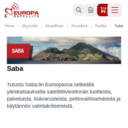
Skip to Content
Home
Myymälä
Alueellinen
Amerikka
Karibia
Saba
Saba
Tutustu Saba:iin Euroopassa selkeällä
yleiskatsauksella satelliittiviestinnän tuotteista,
palveluista, lisävarusteista, peittovaihtoehdoista ja
käytännön valintakriteereistä.