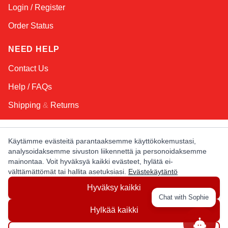
Login / Register
Order Status
NEED HELP
Contact Us
Help / FAQs
Shipping
&
Returns
KEEP IN TOUCH!
Käytämme evästeitä parantaaksemme käyttökokemustasi,
analysoidaksemme sivuston liikennettä ja personoidaksemme
Email Address
mainontaa. Voit hyväksyä kaikki evästeet, hylätä ei-
välttämättömät tai hallita asetuksiasi.
Evästekäytäntö
Hyväksy kaikki
AFRICA
ASIA
AUSTRALIA
CANADA
Chat with Sophie
EUROPE
LATIN AMERICA
USA
Hylkää kaikki