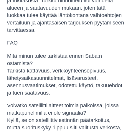
ja tukitasosta. Tarkka hinnoittelu voi vaihdella
alueen ja saatavuuden mukaan, joten tätä
luokkaa tulee käyttää lähtökohtana vaihtoehtojen
vertailuun ja ajantasaisen tarjouksen pyytämiseen
tarvittaessa.
FAQ
Mitä minun tulee tarkistaa ennen Saba:n
ostamista?
Tarkista kattavuus, verkkoyhteensopivuus,
lähetysaikasuunnitelmat, lisävarusteet,
asennusvaatimukset, odotettu käyttö, takuuehdot
ja tuen saatavuus.
Voivatko satelliittilaitteet toimia paikoissa, joissa
matkapuhelimilla ei ole signaalia?
Kyllä, se on satelliittiviestinnän päätarkoitus,
mutta suorituskyky riippuu silti valitusta verkosta,