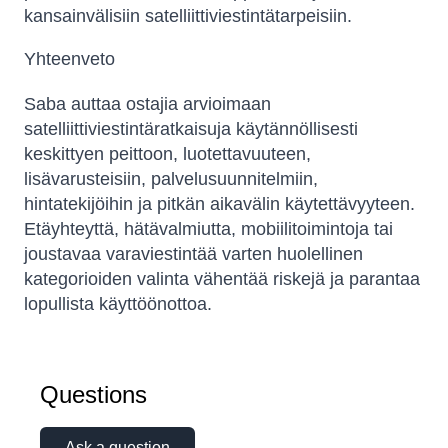
kansainvälisiin satelliittiviestintätarpeisiin.
Yhteenveto
Saba auttaa ostajia arvioimaan
satelliittiviestintäratkaisuja käytännöllisesti
keskittyen peittoon, luotettavuuteen,
lisävarusteisiin, palvelusuunnitelmiin,
hintatekijöihin ja pitkän aikavälin käytettävyyteen.
Etäyhteyttä, hätävalmiutta, mobiilitoimintoja tai
joustavaa varaviestintää varten huolellinen
kategorioiden valinta vähentää riskejä ja parantaa
lopullista käyttöönottoa.
Questions
Ask a question