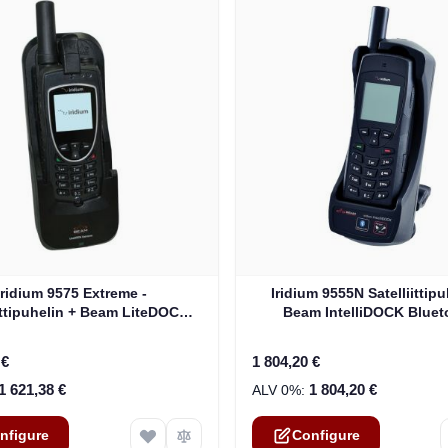
e depends on the options chosen on the product page
The price depends on the o
Iridium 9575 Extreme -
Iridium 9555N Satelliittipu
iittipuhelin + Beam LiteDOCK
Beam IntelliDOCK Bluet
 -telakointiasema + ilmainen
telakointiasema
toimitus!!!
 €
1 804,20 €
1 621,38 €
1 804,20 €
nfigure
Configure