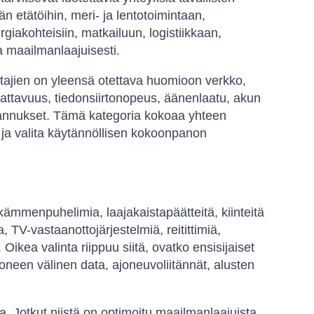
än etätöihin, meri- ja lentotoimintaan,
rgiakohteisiin, matkailuun, logistiikkaan,
a maailmanlaajuisesti.
Ostajien on yleensä otettava huomioon verkko,
kattavuus, tiedonsiirtonopeus, äänenlaatu, akun
tannukset. Tämä kategoria kokoaa yhteen
ita ja valita käytännöllisen kokoonpanon
ia kämmenpuhelimia, laajakaistapäätteitä, kiinteitä
 TV-vastaanottojärjestelmiä, reitittimiä,
. Oikea valinta riippuu siitä, ovatko ensisijaiset
koneen välinen data, ajoneuvoliitännät, alusten
ksia. Jotkut niistä on optimoitu maailmanlaajuista