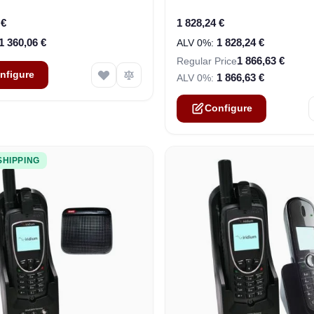
 €
1 828,24 €
1 360,06 €
1 828,24 €
1 866,63 €
Regular Price
nfigure
1 866,63 €
Configure
SHIPPING