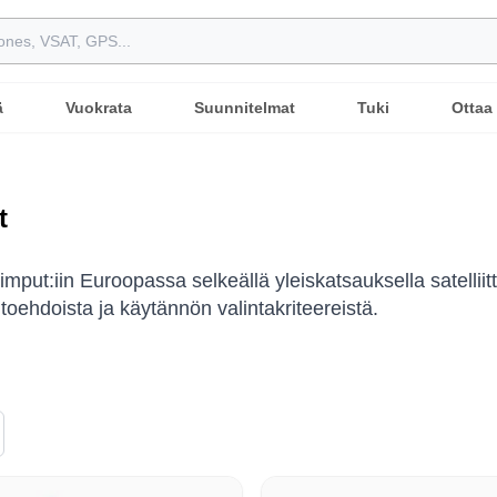
ä
Vuokrata
Suunnitelmat
Tuki
Ottaa
t
mput:iin Euroopassa selkeällä yleiskatsauksella satelliitti
htoehdoista ja käytännön valintakriteereistä.