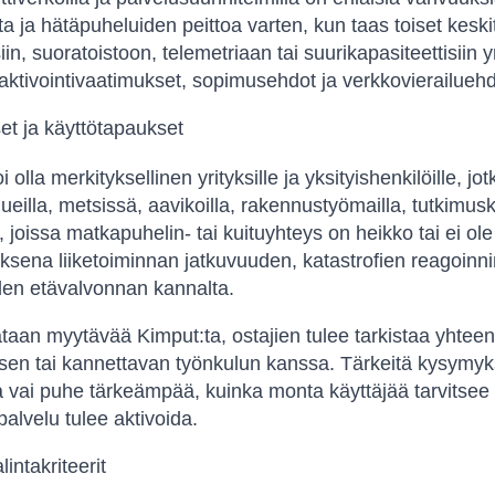
ta ja hätäpuheluiden peittoa varten, kun taas toiset keskit
in, suoratoistoon, telemetriaan tai suurikapasiteettisiin y
aktivointivaatimukset, sopimusehdot ja verkkovierailuehd
et ja käyttötapaukset
 olla merkityksellinen yrityksille ja yksityishenkilöille, 
lueilla, metsissä, aavikoilla, rakennustyömailla, tutkimu
, joissa matkapuhelin- tai kuituyhteys on heikko tai ei o
ksena liiketoiminnan jatkuvuuden, katastrofien reagoinnin
en etävalvonnan kannalta.
taan myytävää Kimput:ta, ostajien tulee tarkistaa yhte
en tai kannettavan työnkulun kanssa. Tärkeitä kysymyks
 vai puhe tärkeämpää, kuinka monta käyttäjää tarvitsee 
palvelu tulee aktivoida.
lintakriteerit