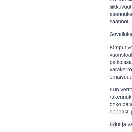
liikkuvuut
asennuksi
säännöt, 
Sovelluks
Kimput voi
vuoristoa
paikoissa
varakerro
omaisuud
Kun verra
rakennuks
onko data
nopeasti 
Edut ja va