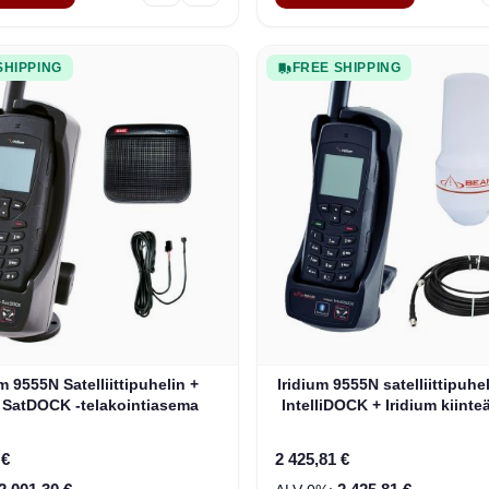
SHIPPING
FREE SHIPPING
e depends on the options chosen on the product page
The price depends on the o
m 9555N Satelliittipuhelin +
Iridium 9555N satelliittipuhel
SatDOCK -telakointiasema
IntelliDOCK + Iridium kiinte
 €
2 425,81 €