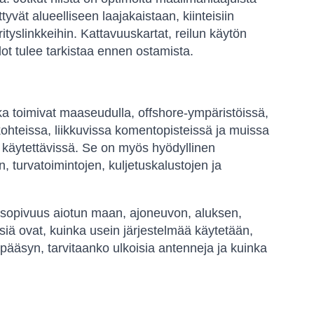
tyvät alueelliseen laajakaistaan, kiinteisiin
rityslinkkeihin. Kattavuuskartat, reilun käytön
ot tulee tarkistaa ennen ostamista.
jotka toimivat maaseudulla, offshore-ympäristöissä,
skohteissa, liikkuvissa komentopisteissä ja muissa
le käytettävissä. Se on myös hyödyllinen
, turvatoimintojen, kuljetuskalustojen ja
ensopivuus aiotun maan, ajoneuvon, aluksen,
iä ovat, kuinka usein järjestelmää käytetään,
pääsyn, tarvitaanko ulkoisia antenneja ja kuinka