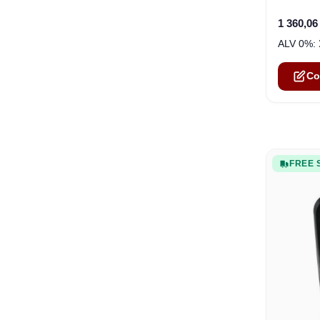
1 360,06
Co
FREE 