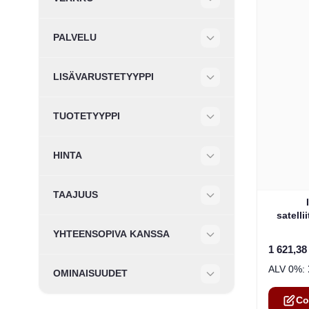
Filter
PALVELU
Filter
LISÄVARUSTETYYPPI
Filter
TUOTETYYPPI
Filter
HINTA
Filter
TAAJUUS
The pric
Filter
satell
Extreme
YHTEENSOPIVA KANSSA
Filter
1 621,38
OMINAISUUDET
Filter
Co