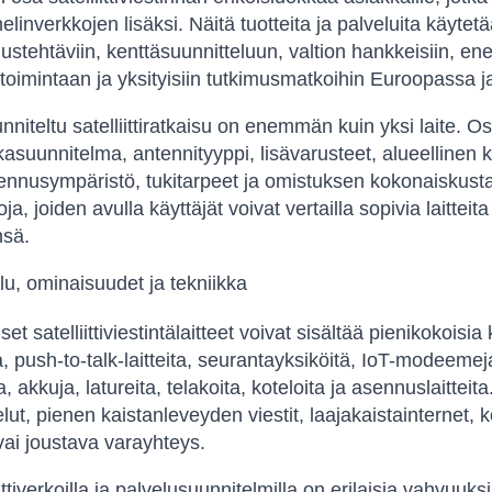
linverkkojen lisäksi. Näitä tuotteita ja palveluita käytetä
ustehtäviin, kenttäsuunnitteluun, valtion hankkeisiin, ene
otoimintaan ja yksityisiin tutkimusmatkoihin Euroopassa j
nniteltu satelliittiratkaisu on enemmän kuin yksi laite. 
kasuunnitelma, antennityyppi, lisävarusteet, alueellinen 
ennusympäristö, tukitarpeet ja omistuksen kokonaiskus
ja, joiden avulla käyttäjät voivat vertailla sopivia laitte
nsä.
lu, ominaisuudet ja tekniikka
et satelliittiviestintälaitteet voivat sisältää pienikokois
, push-to-talk-laitteita, seurantayksiköitä, IoT-modeemeja,
, akkuja, latureita, telakoita, koteloita ja asennuslaitteita
ut, pienen kaistanleveyden viestit, laajakaistainternet, 
 vai joustava varayhteys.
iittiverkoilla ja palvelusuunnitelmilla on erilaisia ​​vahvuu