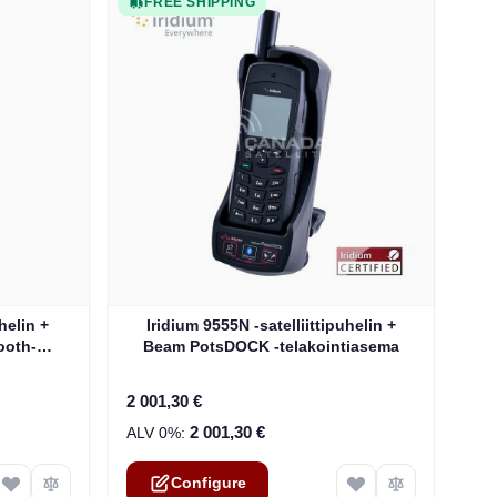
FREE SHIPPING
ptions chosen on the product page
The price depends on the options chosen on th
helin +
Iridium 9555N -satelliittipuhelin +
ooth-
Beam PotsDOCK -telakointiasema
2 001,30 €
2 001,30 €
Configure