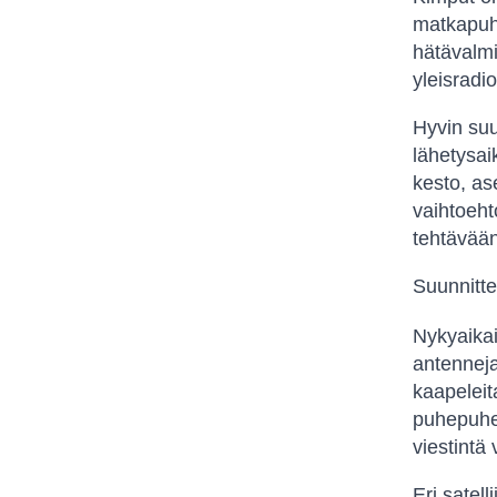
matkapuhe
hätävalmi
yleisradi
Hyvin suu
lähetysai
kesto, as
vaihtoehto
tehtävää
Suunnitte
Nykyaikais
antenneja
kaapeleita
puhepuhel
viestintä
Eri satell