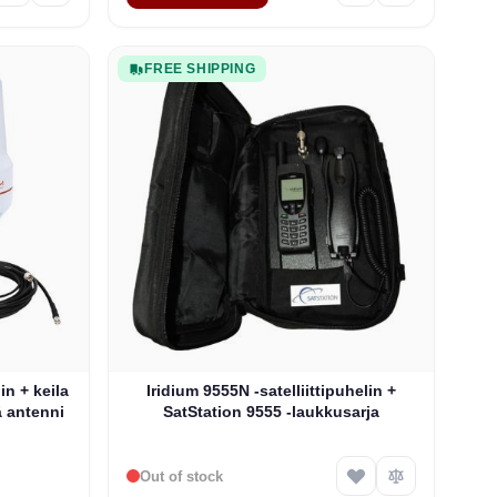
FREE SHIPPING
ptions chosen on the product page
The price depends on the options chosen on th
in + keila
Iridium 9555N -satelliittipuhelin +
ä antenni
SatStation 9555 -laukkusarja
Out of stock