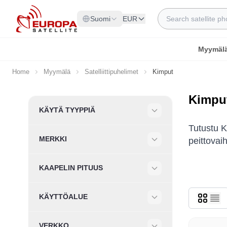
Skip to Content
Search
Suomi
EUR
Myymäl
Home
Myymälä
Satelliittipuhelimet
Kimput
Kimpu
Skip to product list
KÄYTÄ TYYPPIÄ
Filter
Tutustu Ki
MERKKI
peittovai
Filter
KAAPELIN PITUUS
Filter
KÄYTTÖALUE
Filter
VERKKO