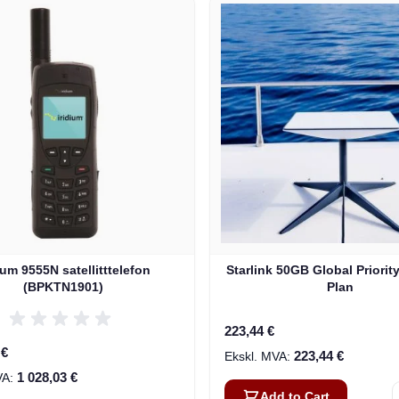
ium 9555N satellitttelefon
Starlink 50GB Global Priorit
(BPKTN1901)
Plan
223,44 €
 €
223,44 €
1 028,03 €
Add to Cart