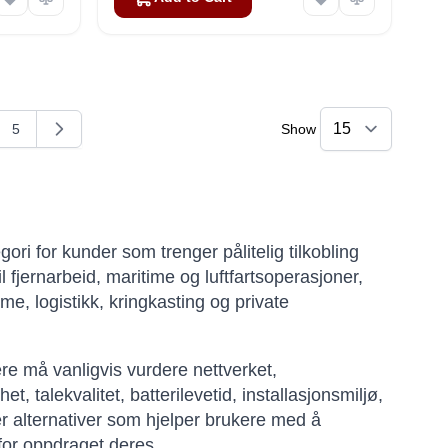
5
Show
g page
e
Page
ri for kunder som trenger pålitelig tilkobling
 fjernarbeid, maritime og luftfartsoperasjoner,
sme, logistikk, kringkasting og private
ere må vanligvis vurdere nettverket,
, talekvalitet, batterilevetid, installasjonsmiljø,
r alternativer som hjelper brukere med å
for oppdraget deres.