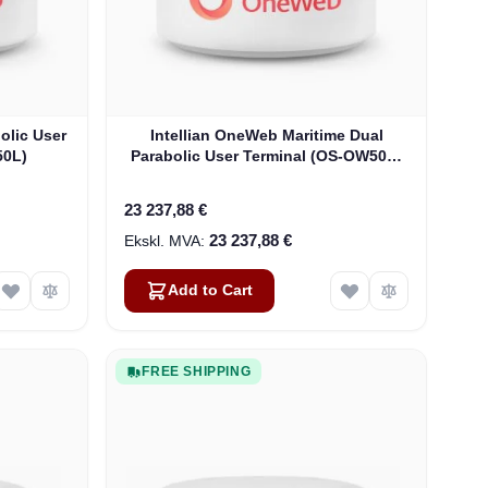
olic User
Intellian OneWeb Maritime Dual
50L)
Parabolic User Terminal (OS-OW50P-
H)
23 237,88 €
23 237,88 €
Add to Cart
FREE SHIPPING