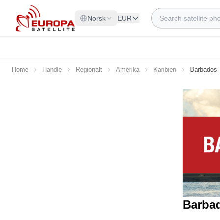
Skip to Content
Search
Norsk
EUR
Home
Handle
Regionalt
Amerika
Karibien
Barbados
Barba