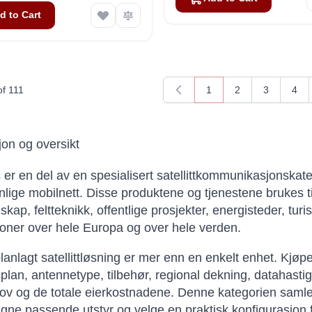
d to Cart
of
111
1
2
3
4
You're currently readin
Page
Page
Pag
jon og oversikt
er en del av en spesialisert satellittkommunikasjonskatego
nlige mobilnett. Disse produktene og tjenestene brukes til
ap, feltteknikk, offentlige prosjekter, energisteder, turi
oner over hele Europa og over hele verden.
lanlagt satellittløsning er mer enn en enkelt enhet. Kjøp
lan, antennetype, tilbehør, regional dekning, datahastighet
ov og de totale eierkostnadene. Denne kategorien samle
ne passende utstyr og velge en praktisk konfigurasjon 