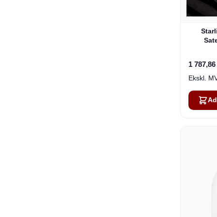
Star
Sate
1 787,86
Ad