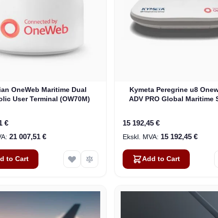
lian OneWeb Maritime Dual
Kymeta Peregrine u8 One
olic User Terminal (OW70M)
ADV PRO Global Maritime S
Internet Terminal with LTE
(U8632-31323-0)
1 €
15 192,45 €
21 007,51 €
15 192,45 €
d to Cart
Add to Cart