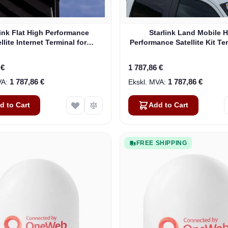
link Flat High Performance
Starlink Land Mobile 
llite Internet Terminal for
Performance Satellite Kit Te
Business
Vehicles
 €
1 787,86 €
1 787,86 €
1 787,86 €
d to Cart
Add to Cart
FREE SHIPPING