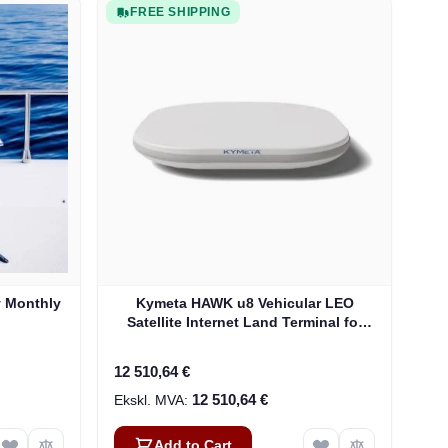
FREE SHIPPING
y Monthly
Kymeta HAWK u8 Vehicular LEO
Satellite Internet Land Terminal for
Oneweb without LTE or SD-WAN
(U8922-30316-0)
12 510,64 €
12 510,64 €
Add to Cart