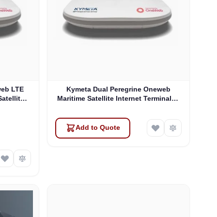
web LTE
Kymeta Dual Peregrine Oneweb
atellite
Maritime Satellite Internet Terminals -
 & SD-WAN
PRE-ORDER
Add to Quote