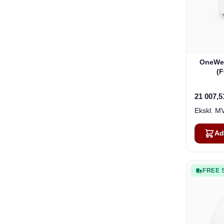
OneWeb
(
21 007,5
Ad
FREE 