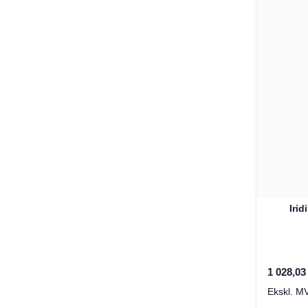
Irid
1 028,03