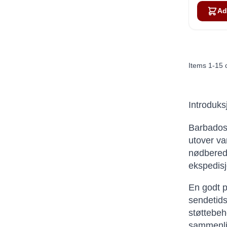
Ad
Items
1
-
15
Introduks
Barbados 
utover va
nødberedsk
ekspedisj
En godt p
sendetidsp
støttebeh
sammenlig