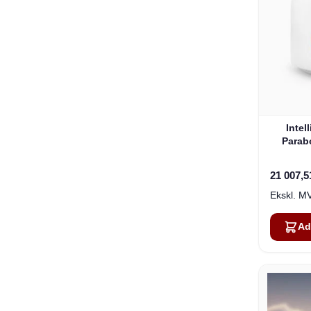
Intel
Parab
21 007,5
Ad