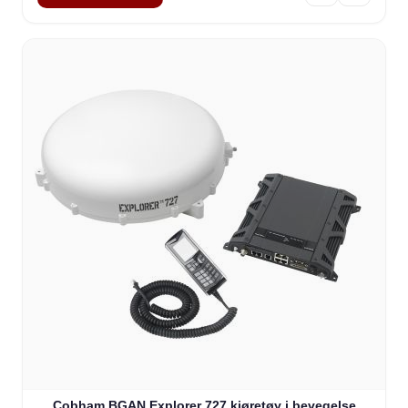
Cobham BGAN Explorer 727 kjøretøy i bevegelse