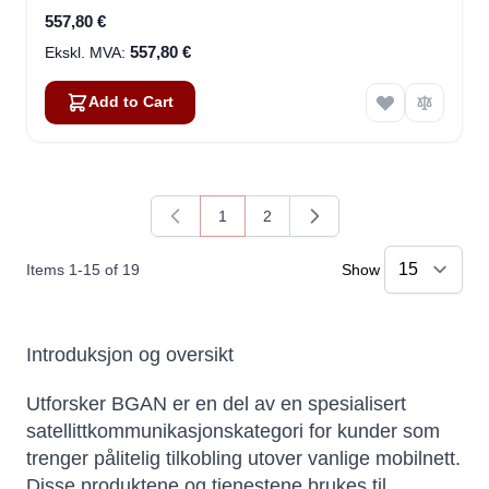
557,80 €
557,80 €
Add to Cart
1
2
You're currently reading page
Page
Items
1
-
15
of
19
Show
Introduksjon og oversikt
Utforsker BGAN er en del av en spesialisert
satellittkommunikasjonskategori for kunder som
trenger pålitelig tilkobling utover vanlige mobilnett.
Disse produktene og tjenestene brukes til