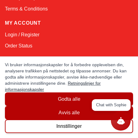
Terms & Conditions
MY ACCOUNT
Login / Register
Order Status
NEED HELP
Vi bruker informasjonskapsler for å forbedre opplevelsen din,
analysere trafikken på nettstedet og tilpasse annonser. Du kan
Contact Us
godta alle informasjonskapsler, avvise ikke-nødvendige eller
Help / FAQs
administrere innstillingene dine.
Retningslinjer for
informasjonskapsler
Shipping
&
Returns
Godta alle
Chat with Sophie
Avvis alle
KEEP IN TOUCH!
Email Address
Innstillinger