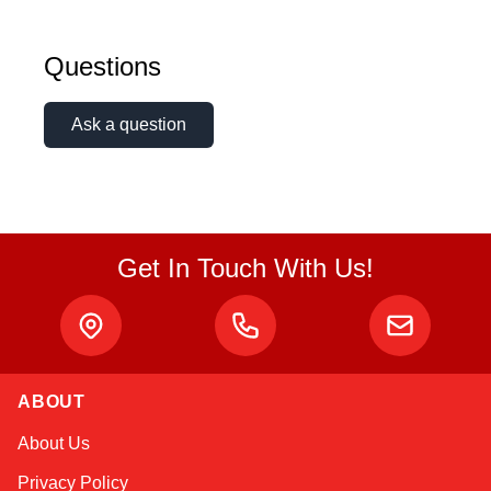
Questions
Ask a question
Get In Touch With Us!
Sophie
Online — typically replies instantly
ABOUT
About Us
Privacy Policy