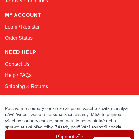
Terms & Conditions
MY ACCOUNT
Login / Register
Order Status
NEED HELP
Contact Us
Help / FAQs
Shipping
&
Returns
KEEP IN TOUCH!
Používáme soubory cookie ke zlepšení vašeho zážitku, analýze
návštěvnosti webu a personalizaci reklamy. Můžete přijmout
Email Address
všechny soubory cookie, odmítnout ty nepodstatné nebo
spravovat své předvolby.
Zásady používání souborů cookie
Přijmout vše