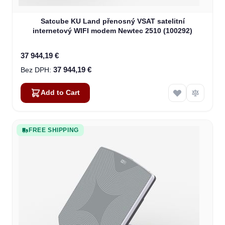
Satcube KU Land přenosný VSAT satelitní
internetový WIFI modem Newtec 2510 (100292)
37 944,19 €
37 944,19 €
Add to Cart
FREE SHIPPING