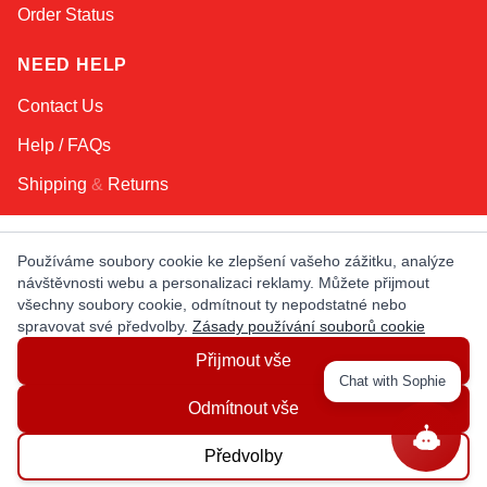
Order Status
NEED HELP
Contact Us
Help / FAQs
Shipping
&
Returns
KEEP IN TOUCH!
Používáme soubory cookie ke zlepšení vašeho zážitku, analýze
návštěvnosti webu a personalizaci reklamy. Můžete přijmout
Email Address
všechny soubory cookie, odmítnout ty nepodstatné nebo
spravovat své předvolby.
Zásady používání souborů cookie
Přijmout vše
AFRICA
ASIA
AUSTRALIA
CANADA
Chat with Sophie
EUROPE
LATIN AMERICA
USA
Odmítnout vše
Předvolby
© Copyright EuropaSatellite.com. All Rights Reserved.