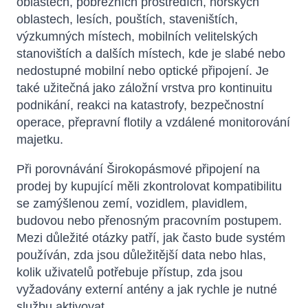
oblastech, pobřežních prostředích, horských
oblastech, lesích, pouštích, staveništích,
výzkumných místech, mobilních velitelských
stanovištích a dalších místech, kde je slabé nebo
nedostupné mobilní nebo optické připojení. Je
také užitečná jako záložní vrstva pro kontinuitu
podnikání, reakci na katastrofy, bezpečnostní
operace, přepravní flotily a vzdálené monitorování
majetku.
Při porovnávání Širokopásmové připojení na
prodej by kupující měli zkontrolovat kompatibilitu
se zamýšlenou zemí, vozidlem, plavidlem,
budovou nebo přenosným pracovním postupem.
Mezi důležité otázky patří, jak často bude systém
používán, zda jsou důležitější data nebo hlas,
kolik uživatelů potřebuje přístup, zda jsou
vyžadovány externí antény a jak rychle je nutné
službu aktivovat.