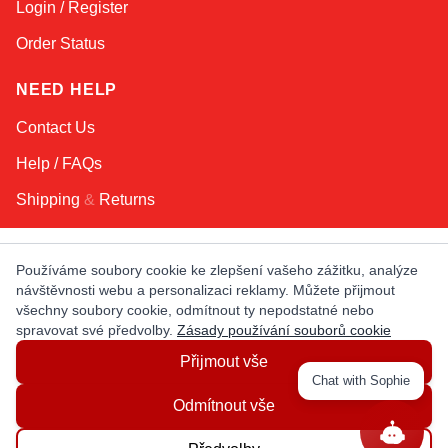
Login / Register
Order Status
NEED HELP
Contact Us
Help / FAQs
Shipping
&
Returns
KEEP IN TOUCH!
Používáme soubory cookie ke zlepšení vašeho zážitku, analýze
návštěvnosti webu a personalizaci reklamy. Můžete přijmout
Email Address
všechny soubory cookie, odmítnout ty nepodstatné nebo
spravovat své předvolby.
Zásady používání souborů cookie
Přijmout vše
AFRICA
ASIA
AUSTRALIA
CANADA
Chat with Sophie
EUROPE
LATIN AMERICA
USA
Odmítnout vše