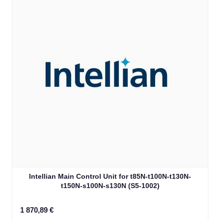
Intellian Main Control Unit for t85N-t100N-t130N-
t150N-s100N-s130N (S5-1002)
1 870,89 €