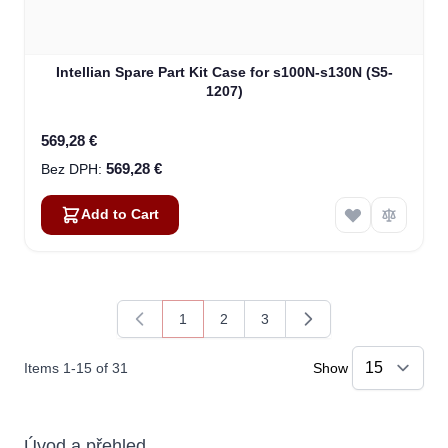
Intellian Spare Part Kit Case for s100N-s130N (S5-
1207)
569,28 €
569,28 €
Add to Cart
1
2
3
You're currently reading page
Page
Page
Items
1
-
15
of
31
Show
Úvod a přehled