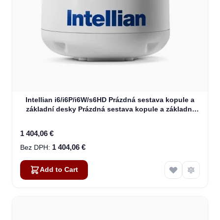
Intellian i6/i6P/i6W/s6HD Prázdná sestava kopule a
základní desky Prázdná sestava kopule a základní
desky (S2-6110)
1 404,06 €
1 404,06 €
Add to Cart