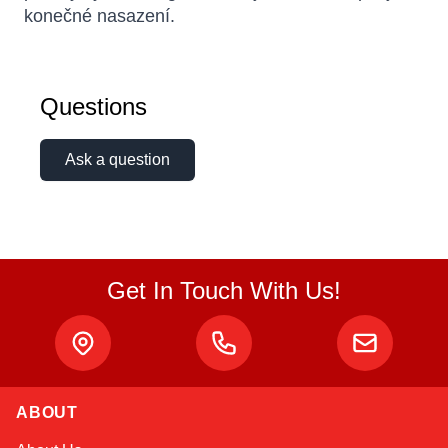
konečné nasazení.
Questions
Ask a question
Get In Touch With Us!
ABOUT
Sophie