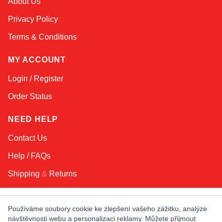
About Us
Online — typically replies instantly
Privacy Policy
Terms & Conditions
MY ACCOUNT
Login / Register
Order Status
NEED HELP
Contact Us
Help / FAQs
Shipping
&
Returns
KEEP IN TOUCH!
Používáme soubory cookie ke zlepšení vašeho zážitku, analýze
návštěvnosti webu a personalizaci reklamy. Můžete přijmout
Email Address