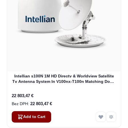
Intellian s100N 1M HD Directv & Worldview Satellite
Tv Antenna System In V100nx-T100n Matching Dome
Including Multi-Switch Module (T4-107BT3)
22 803,47 €
22 803,47 €
Add to Cart