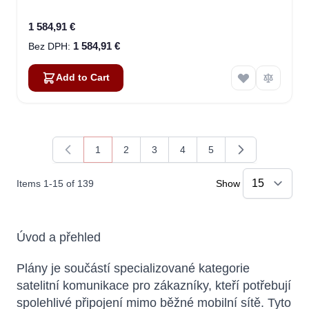
1 584,91 €
1 584,91 €
Add to Cart
1
2
3
4
5
You're currently reading page
Page
Page
Page
Page
Items
1
-
15
of
139
Show
Úvod a přehled
Plány je součástí specializované kategorie
satelitní komunikace pro zákazníky, kteří potřebují
spolehlivé připojení mimo běžné mobilní sítě. Tyto