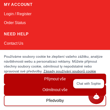
MY ACCOUNT
Login / Register
Order Status
NEED HELP
Contact Us
Help / FAQs
Používáme soubory cookie ke zlepšení vašeho zážitku, analýze
Shipping
&
Returns
návštěvnosti webu a personalizaci reklamy. Můžete přijmout
všechny soubory cookie, odmítnout ty nepodstatné nebo
spravovat své předvolby.
Zásady používání souborů cookie
KEEP IN TOUCH!
Přijmout vše
Chat with Sophie
Email Address
Odmítnout vše
Předvolby
AFRICA
ASIA
AUSTRALIA
CANADA