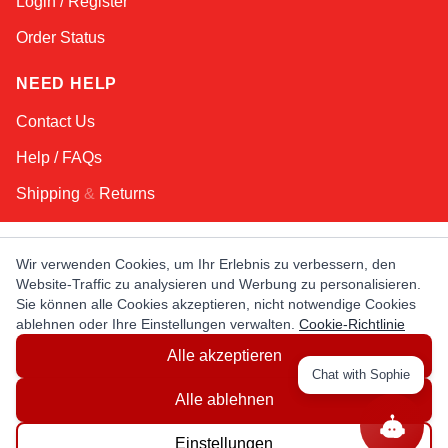
Login / Register
Order Status
NEED HELP
Contact Us
Help / FAQs
Shipping
&
Returns
KEEP IN TOUCH!
Wir verwenden Cookies, um Ihr Erlebnis zu verbessern, den
Website-Traffic zu analysieren und Werbung zu personalisieren.
E-Mail-Adresse
Sie können alle Cookies akzeptieren, nicht notwendige Cookies
ablehnen oder Ihre Einstellungen verwalten.
Cookie-Richtlinie
Alle akzeptieren
AFRICA
ASIA
AUSTRALIA
CANADA
Chat with Sophie
EUROPE
LATIN AMERICA
USA
Alle ablehnen
Einstellungen
© Copyright EuropaSatellite.com. All Rights Reserved.