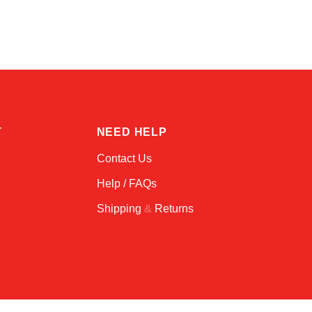
Online — typically replies instantly
T
NEED HELP
Contact Us
Help / FAQs
Shipping
&
Returns