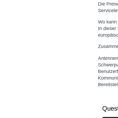
Die Preis
Servicel
Wo kann 
In dieser
europäis
Zusamme
Antennena
Schwerpun
Benutzerf
Kommunika
Bereitstel
Quest