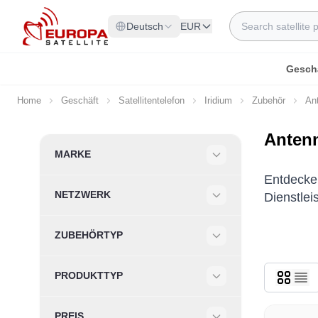
Skip to Content
Search
Deutsch
EUR
Gesch
Home
Geschäft
Satellitentelefon
Iridium
Zubehör
An
Anten
Skip to product list
MARKE
Filter
Entdecken
NETZWERK
Dienstlei
Filter
ZUBEHÖRTYP
Filter
PRODUKTTYP
Filter
PREIS