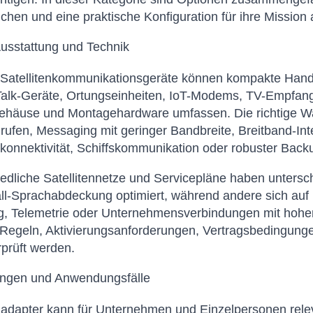
ichen und eine praktische Konfiguration für ihre Missio
usstattung und Technik
Satellitenkommunikationsgeräte können kompakte Handte
alk-Geräte, Ortungseinheiten, IoT-Modems, TV-Empfangs
häuse und Montagehardware umfassen. Die richtige Wahl
ufen, Messaging mit geringer Bandbreite, Breitband-In
onnektivität, Schiffskommunikation oder robuster Backup
edliche Satellitennetze und Servicepläne haben unterschi
ll-Sprachabdeckung optimiert, während andere sich auf r
g, Telemetrie oder Unternehmensverbindungen mit hoher
-Regeln, Aktivierungsanforderungen, Vertragsbedingun
prüft werden.
gen und Anwendungsfälle
dapter kann für Unternehmen und Einzelpersonen relevan