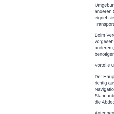
Umgebung
anderen O
eignet si
Transpor
Beim Verg
vorgesehe
anderem, 
benötigen
Vorteile 
Der Haupt
richtig a
Navigatio
Standardn
die Abdec
Antennen