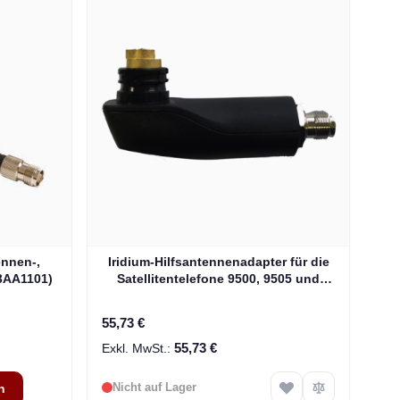
ennen-,
Iridium-Hilfsantennenadapter für die
3AA1101)
Satellitentelefone 9500, 9505 und
9505A
55,73 €
55,73 €
Nicht auf Lager
n