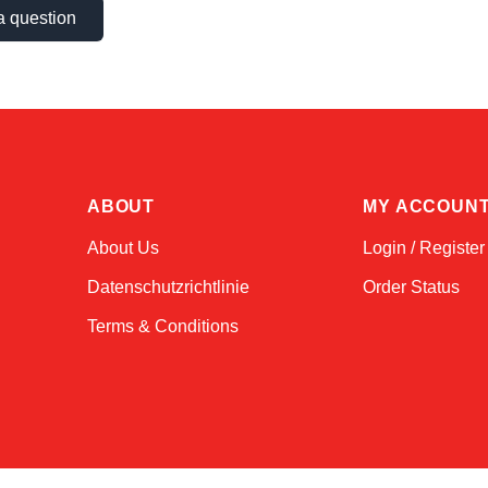
a question
ABOUT
MY ACCOUN
About Us
Login / Register
Datenschutzrichtlinie
Order Status
Terms & Conditions