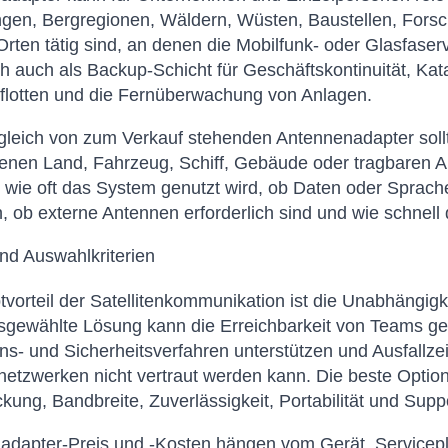
en, Bergregionen, Wäldern, Wüsten, Baustellen, For
rten tätig sind, an denen die Mobilfunk- oder Glasfaser
ch auch als Backup-Schicht für Geschäftskontinuität, Kat
tflotten und die Fernüberwachung von Anlagen.
leich von zum Verkauf stehenden Antennenadapter sollt
nen Land, Fahrzeug, Schiff, Gebäude oder tragbaren Arb
wie oft das System genutzt wird, ob Daten oder Sprache 
, ob externe Antennen erforderlich sind und wie schnell 
und Auswahlkriterien
vorteil der Satellitenkommunikation ist die Unabhängigke
usgewählte Lösung kann die Erreichbarkeit von Teams ge
ns- und Sicherheitsverfahren unterstützen und Ausfallze
etzwerken nicht vertraut werden kann. Die beste Option i
kung, Bandbreite, Zuverlässigkeit, Portabilität und Suppo
adapter-Preis und -Kosten hängen vom Gerät, Servicep