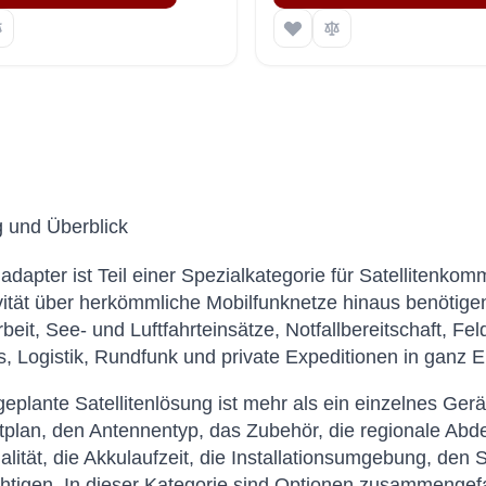
g und Überblick
dapter ist Teil einer Spezialkategorie für Satellitenkom
ität über herkömmliche Mobilfunknetze hinaus benötige
rbeit, See- und Luftfahrteinsätze, Notfallbereitschaft, F
, Logistik, Rundfunk und private Expeditionen in ganz E
geplante Satellitenlösung ist mehr als ein einzelnes Ge
plan, den Antennentyp, das Zubehör, die regionale Abd
lität, die Akkulaufzeit, die Installationsumgebung, de
htigen. In dieser Kategorie sind Optionen zusammengefa