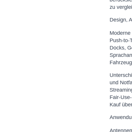
zu vergle
Design, A
Moderne 
Push-to-T
Docks, Ge
Sprachanr
Fahrzeugk
Unterschi
und Notfa
Streamin
Fair-Use
Kauf über
Anwendun
Antennena