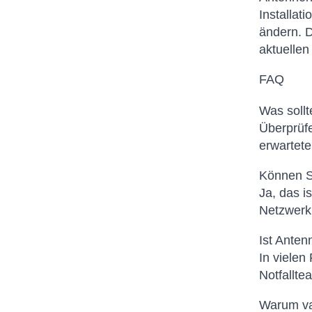
Installat
ändern. D
aktuellen
FAQ
Was soll
Überprüfe
erwartet
Können Sa
Ja, das i
Netzwerk,
Ist Anten
In vielen
Notfallte
Warum var