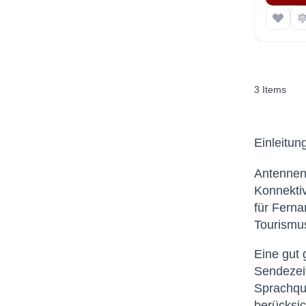
3
Items
Einleitun
Antennena
Konnektiv
für Ferna
Tourismus
Eine gut 
Sendezeit
Sprachqua
berücksic