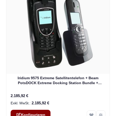
The price depends on the options chosen on the product
Iridium 9575 Extreme Satellitentelefon + Beam
PotsDOCK Extreme Docking Station Bundle +
Kostenloser Versand!!!
2.185,92 €
2.185,92 €
Konfigurieren