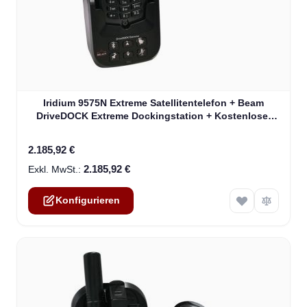
The price depends on the options chosen on the product
Iridium 9575N Extreme Satellitentelefon + Beam
DriveDOCK Extreme Dockingstation + Kostenloser
Versand!!!
2.185,92 €
2.185,92 €
Konfigurieren