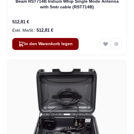
Beam RST714B Iridium Whip Single Mode Antenna
with 5mtr cable (RST714B)
512,81 €
512,81 €
In den Warenkorb legen