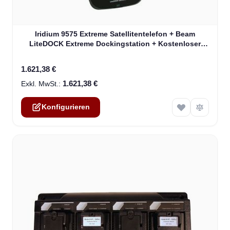
The price depends on the options chosen on the product
Iridium 9575 Extreme Satellitentelefon + Beam
LiteDOCK Extreme Dockingstation + Kostenloser
Versand!!!
1.621,38 €
1.621,38 €
Konfigurieren