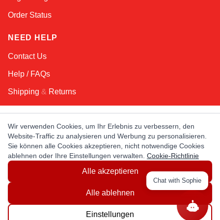
Order Status
NEED HELP
Contact Us
Help / FAQs
Shipping
&
Returns
KEEP IN TOUCH!
Wir verwenden Cookies, um Ihr Erlebnis zu verbessern, den
Website-Traffic zu analysieren und Werbung zu personalisieren.
E-Mail-Adresse
Sie können alle Cookies akzeptieren, nicht notwendige Cookies
ablehnen oder Ihre Einstellungen verwalten.
Cookie-Richtlinie
Alle akzeptieren
AFRICA
ASIA
AUSTRALIA
CANADA
Chat with Sophie
EUROPE
LATIN AMERICA
USA
Alle ablehnen
Einstellungen
© Copyright EuropaSatellite.com. All Rights Reserved.