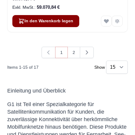
59.070,84 €
In den Warenkorb legen
1
2
You're currently reading page
Page
Items
1
-
15
of
17
Show
Einleitung und Überblick
G1 ist Teil einer Spezialkategorie für
Satellitenkommunikation für Kunden, die
zuverlässige Konnektivität über herkömmliche
Mobilfunknetze hinaus benötigen. Diese Produkte
und Dienstleistungen werden für Fernarbeit, See-