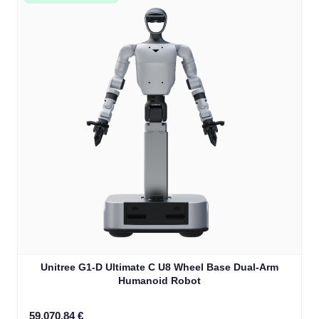
Unitree G1-D Ultimate C U8 Wheel Base Dual-Arm
Humanoid Robot
59.070,84 €