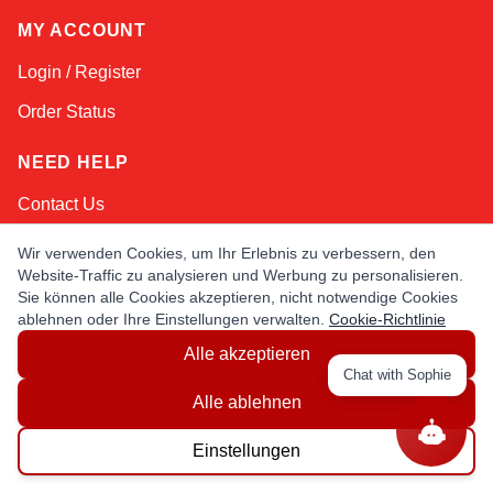
MY ACCOUNT
Login / Register
Order Status
NEED HELP
Contact Us
Help / FAQs
Wir verwenden Cookies, um Ihr Erlebnis zu verbessern, den
Website-Traffic zu analysieren und Werbung zu personalisieren.
Shipping
&
Returns
Sie können alle Cookies akzeptieren, nicht notwendige Cookies
ablehnen oder Ihre Einstellungen verwalten.
Cookie-Richtlinie
KEEP IN TOUCH!
Alle akzeptieren
Chat with Sophie
E-Mail-Adresse
Alle ablehnen
Einstellungen
AFRICA
ASIA
AUSTRALIA
CANADA