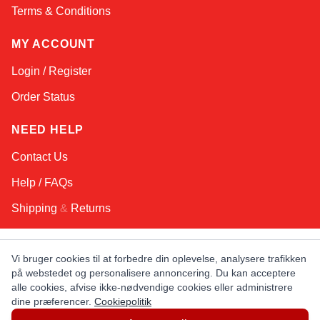
Terms & Conditions
MY ACCOUNT
Login / Register
Order Status
NEED HELP
Contact Us
Help / FAQs
Shipping
&
Returns
KEEP IN TOUCH!
Vi bruger cookies til at forbedre din oplevelse, analysere trafikken
på webstedet og personalisere annoncering. Du kan acceptere
Email Address
alle cookies, afvise ikke-nødvendige cookies eller administrere
dine præferencer.
Cookiepolitik