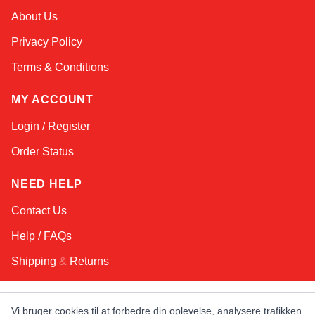
Sophie
About Us
Online — typically replies instantly
Privacy Policy
Terms & Conditions
MY ACCOUNT
Login / Register
Order Status
NEED HELP
Contact Us
Help / FAQs
Shipping
&
Returns
KEEP IN TOUCH!
Vi bruger cookies til at forbedre din oplevelse, analysere trafikken