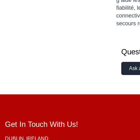
g aide le
fiabilité,
connectiv
secours r
Quest
Ask 
Get In Touch With Us!
DUBLIN, IRELAND