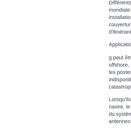
Différent
mondiale 
installat
couverture
d'itinéra
Applicatio
g peut êt
offshore,
les poste
indisponi
catastroph
Lorsqu'il
navire, l
du systèm
antennes 