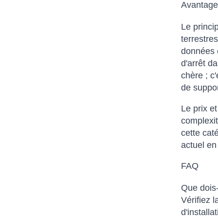
Avantages
Le princi
terrestre
données o
d'arrêt d
chère ; c
de suppor
Le prix e
complexité
cette cat
actuel en
FAQ
Que dois-
Vérifiez 
d'installa