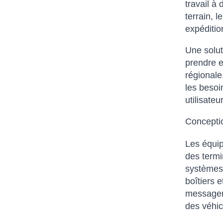
travail à
terrain, l
expéditio
Une solut
prendre e
régionale,
les besoi
utilisate
Conceptio
Les équip
des termi
systèmes 
boîtiers 
messageri
des véhic