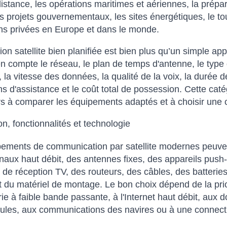
 distance, les opérations maritimes et aériennes, la prépar
es projets gouvernementaux, les sites énergétiques, le tour
ns privées en Europe et dans le monde.
ion satellite bien planifiée est bien plus qu’un simple a
n compte le réseau, le plan de temps d'antenne, le type 
 la vitesse des données, la qualité de la voix, la durée de
ns d'assistance et le coût total de possession. Cette cat
urs à comparer les équipements adaptés et à choisir une c
n, fonctionnalités et technologie
ements de communication par satellite modernes peuven
naux haut débit, des antennes fixes, des appareils push-
de réception TV, des routeurs, des câbles, des batteries
et du matériel de montage. Le bon choix dépend de la pri
e à faible bande passante, à l'Internet haut débit, aux
ules, aux communications des navires ou à une connectiv