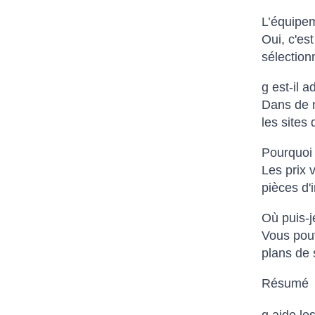
L’équipem
Oui, c'es
sélectionn
g est-il a
Dans de n
les sites
Pourquoi l
Les prix 
pièces d'
Où puis-j
Vous pouv
plans de 
Résumé