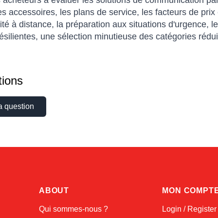
s acheteurs à évaluer les solutions de communication par s
 les accessoires, les plans de service, les facteurs de prix e
ité à distance, la préparation aux situations d'urgence,
ésilientes, une sélection minutieuse des catégories réduit
ions
a question
ABOUT
MON COMPT
Qui sommes-nous ?
Login / Register