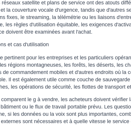
s réseaux satellite et plans de service ont des atouts diff
et la couverture vocale d'urgence, tandis que d'autres se
ions fixes, le streaming, la télémétrie ou les liaisons d'e
, les règles d'utilisation équitable, les exigences d'activ
nce doivent être examinées avant l'achat.
ns et cas d'utilisation
re pertinent pour les entreprises et les particuliers opér
 les régions montagneuses, les forêts, les déserts, les ch
s de commandement mobiles et d'autres endroits où la conn
ble. Il est également utile comme couche de sauvegarde p
es, les opérations de sécurité, les flottes de transport et
s comparent le g à vendre, les acheteurs doivent vérifier l
e bâtiment ou le flux de travail portable prévu. Les questi
e, si les données ou la voix sont plus importantes, combi
externes sont nécessaires et à quelle vitesse le service d