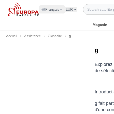
Allez au contenu
Rechercher
Français
EUR
Magasin
Accueil
Assistance
Glossaire
g
g
Explorez 
de sélect
Introduct
g fait pa
d'une con