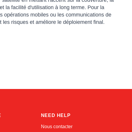
atellite en mettant l'accent sur la couverture, la
t la facilité d'utilisation à long terme. Pour la
 les opérations mobiles ou les communications de
 les risques et améliore le déploiement final.
Sophie
Online — typically replies instantly
E
NEED HELP
Nous contacter