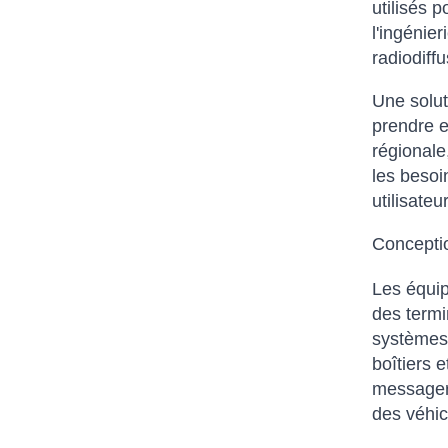
utilisés 
l'ingénier
radiodiff
Une solut
prendre e
régionale,
les besoi
utilisate
Conceptio
Les équip
des termi
systèmes 
boîtiers 
messageri
des véhic