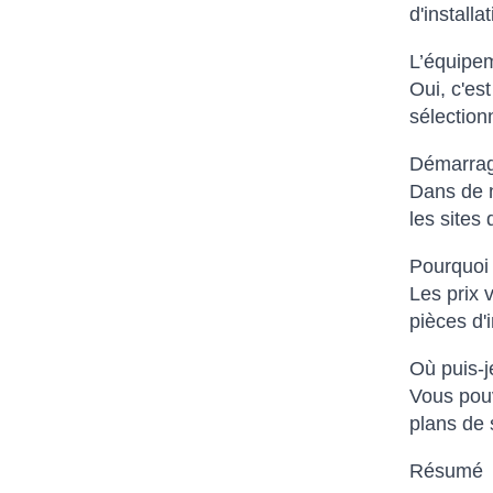
d'installa
L’équipem
Oui, c'es
sélectionn
Démarrage
Dans de n
les sites
Pourquoi l
Les prix 
pièces d'
Où puis-j
Vous pouv
plans de 
Résumé