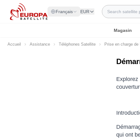
Allez au contenu
Rechercher
Français
EUR
Magasin
Accueil
Assistance
Téléphones Satellite
Prise en charge de l
Démarr
Explorez 
couvertur
Introduct
Démarrage
qui ont b