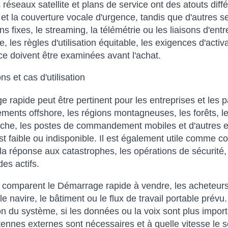
s réseaux satellite et plans de service ont des atouts diff
et la couverture vocale d'urgence, tandis que d'autres se
ions fixes, le streaming, la télémétrie ou les liaisons d'e
, les règles d'utilisation équitable, les exigences d'activ
nce doivent être examinées avant l'achat.
ns et cas d'utilisation
 rapide peut être pertinent pour les entreprises et les pa
ments offshore, les régions montagneuses, les forêts, les
che, les postes de commandement mobiles et d'autres endr
st faible ou indisponible. Il est également utile comme 
 la réponse aux catastrophes, les opérations de sécurité, l
des actifs.
s comparent le Démarrage rapide à vendre, les acheteurs d
 le navire, le bâtiment ou le flux de travail portable prév
tion du système, si les données ou la voix sont plus impor
tennes externes sont nécessaires et à quelle vitesse le se