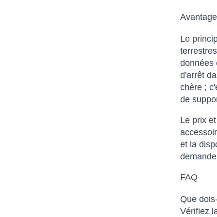
Avantages
Le princi
terrestre
données o
d'arrêt d
chère ; c
de suppor
Le prix e
accessoir
et la dis
demander 
FAQ
Que dois-
Vérifiez 