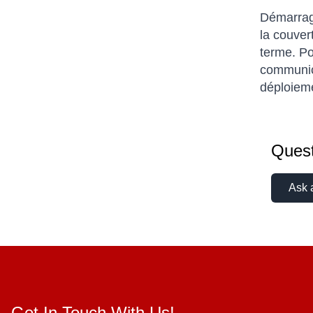
Démarrage
la couvert
terme. Po
communica
déploieme
Quest
Ask 
Get In Touch With Us!