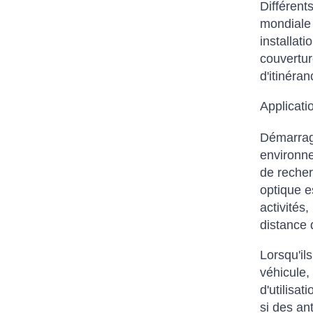
Différent
mondiale 
installat
couverture
d'itinéra
Applicatio
Démarrage
environne
de recher
optique e
activités,
distance 
Lorsqu'il
véhicule,
d'utilisa
si des an