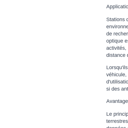
Applicatio
Stations 
environne
de recher
optique e
activités,
distance 
Lorsqu'il
véhicule,
d'utilisa
si des an
Avantages
Le princi
terrestre