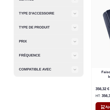
Filter
TYPE D'ACCESSOIRE
Filter
TYPE DE PRODUIT
Filter
PRIX
Filter
FRÉQUENCE
Filter
COMPATIBLE AVEC
Fais
Filter
I
356,32 €
356,
Aj