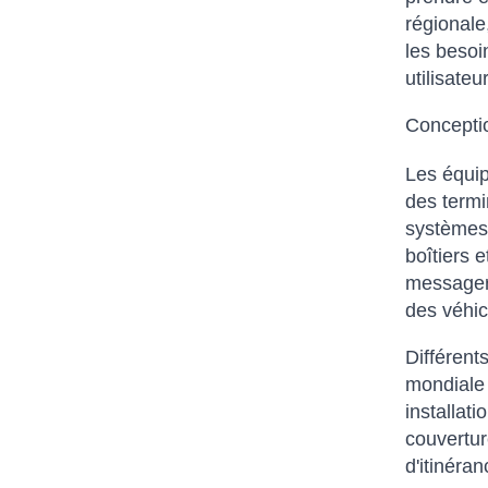
régionale,
les besoi
utilisate
Conceptio
Les équip
des termi
systèmes 
boîtiers 
messageri
des véhic
Différent
mondiale 
installat
couverture
d'itinéra