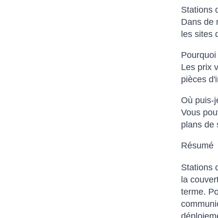
Stations d
Dans de n
les sites
Pourquoi l
Les prix 
pièces d'
Où puis-j
Vous pouv
plans de 
Résumé
Stations 
la couvert
terme. Po
communica
déploieme