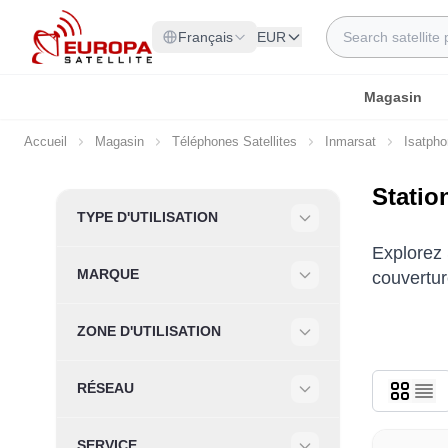
Allez au contenu
Rechercher
Français
EUR
Magasin
Accueil
Magasin
Téléphones Satellites
Inmarsat
Isatph
Statio
Skip to product list
TYPE D'UTILISATION
Filter
Explorez 
MARQUE
couvertur
Filter
ZONE D'UTILISATION
Filter
RÉSEAU
Filter
SERVICE