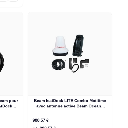
Beam pour
Beam IsatDock LITE Combo Matitime
atDock
avec antenne active Beam Oceana
ISD710
988,57 €