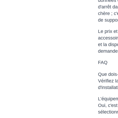
données o
d'arrêt d
chère ; c
de suppor
Le prix e
accessoir
et la dis
demander 
FAQ
Que dois-
Vérifiez 
d'installa
L’équipem
Oui, c'es
sélectionn