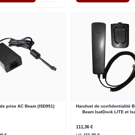
de prise AC Beam (ISD951)
Handset de confidentialité 
Beam IsatDock LITE et Is
DRIVE (ISD955)
111,36 €