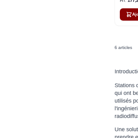
177,
Aj
6
articles
Introduct
Stations 
qui ont b
utilisés 
l'ingénier
radiodiff
Une solut
prendre e