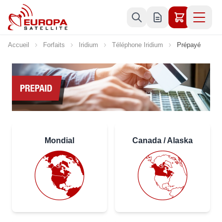
Allez au contenu
Accueil
Forfaits
Iridium
Téléphone Iridium
Prépayé
Mondial
Canada / Alaska