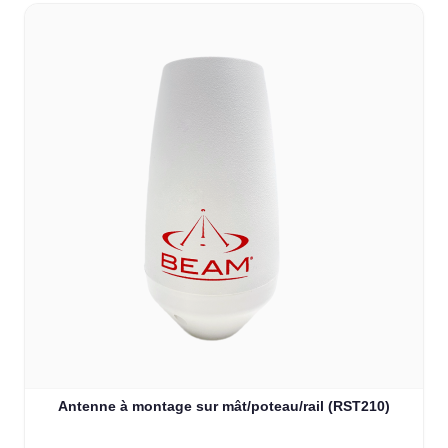
Antenne à montage sur mât/poteau/rail (RST210)