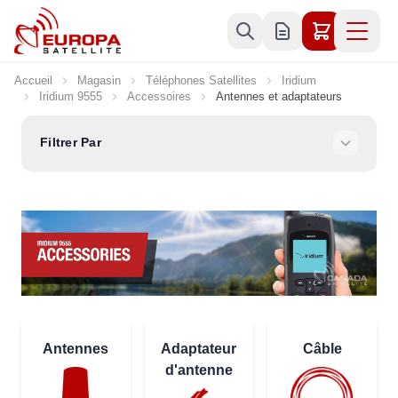
Allez au contenu
Accueil
Magasin
Téléphones Satellites
Iridium
Iridium 9555
Accessoires
Antennes et adaptateurs
Filtrer Par
Antennes
Adaptateur
Câble
d'antenne