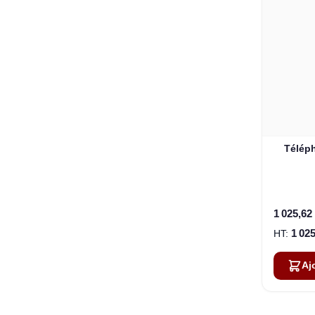
Téléph
1 025,62
1 025
Aj