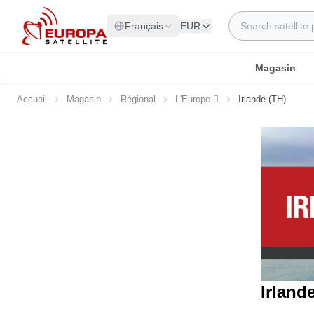
Allez au contenu
Rechercher
Français
EUR
Magasin
Accueil
Magasin
Régional
L'Europe 
Irlande (TH)
Irlande