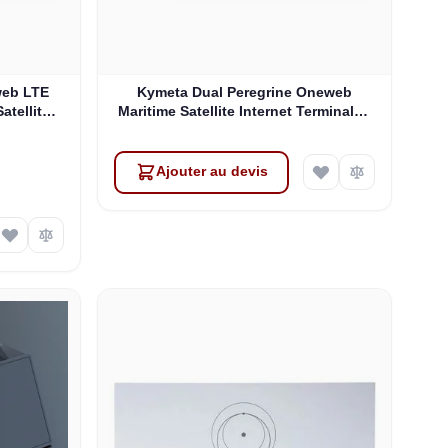
web LTE
Kymeta Dual Peregrine Oneweb
atellite
Maritime Satellite Internet Terminals -
 & SD-WAN
PRE-ORDER
Ajouter au devis