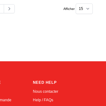
Afficher
ent la page
age
Sophie
Online — typically replies instantly
E
NEED HELP
Nous contacter
ommande
Help / FAQs