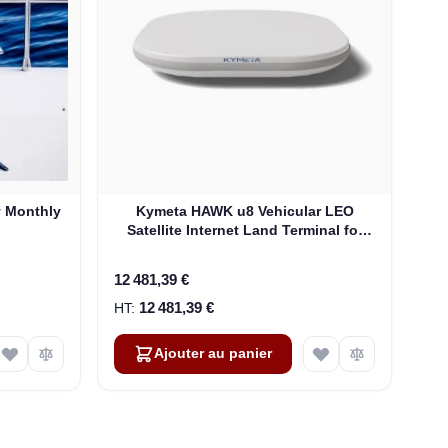
y Monthly
Kymeta HAWK u8 Vehicular LEO
Satellite Internet Land Terminal for
Oneweb without LTE or SD-WAN
(U8922-30316-0)
12 481,39 €
12 481,39 €
Ajouter au panier