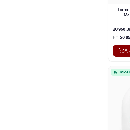
Termin
Ma
20 958,3
20 9
Aj
LIVRA