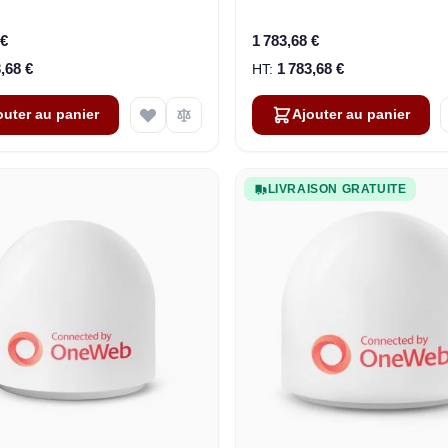
Business
Vehicles
 €
1 783,68 €
,68 €
1 783,68 €
outer au panier
Ajouter au panier
LIVRAISON GRATUITE