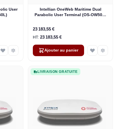
olic User
Intellian OneWeb Maritime Dual
50L)
Parabolic User Terminal (OS-OW50P-
H)
23 183,55 €
23 183,55 €
Ajouter au panier
LIVRAISON GRATUITE