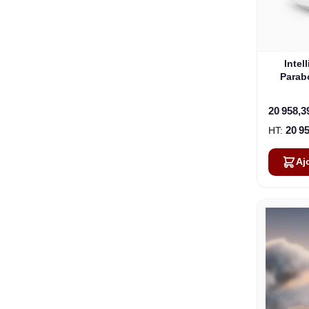
Intel
Parab
20 958,3
20 9
Aj