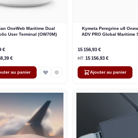
lian OneWeb Maritime Dual
Kymeta Peregrine u8 One
olic User Terminal (OW70M)
ADV PRO Global Maritime S
Internet Terminal with LTE
(U8632-31323-0)
9 €
15 156,93 €
58,39 €
15 156,93 €
outer au panier
Ajouter au panier