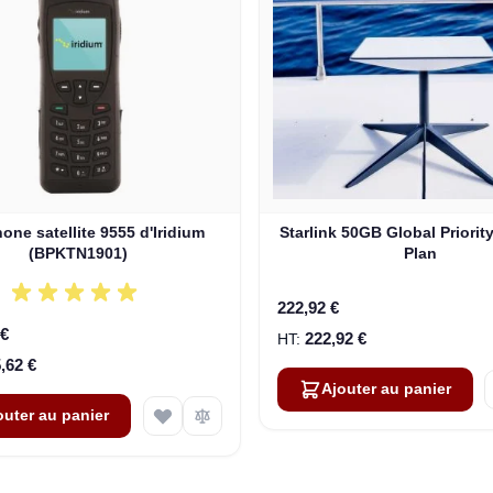
one satellite 9555 d'Iridium
Starlink 50GB Global Priorit
(BPKTN1901)
Plan
222,92 €
 €
222,92 €
,62 €
Ajouter au panier
outer au panier