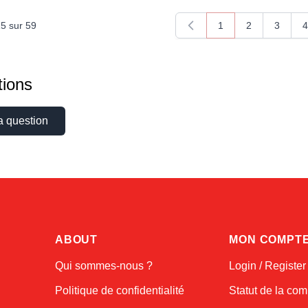
15
sur
59
1
2
3
4
Vous lisez actuellem
Page
Page
P
ions
a question
ABOUT
MON COMPT
Qui sommes-nous ?
Login / Register
Politique de confidentialité
Statut de la c