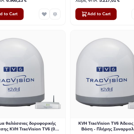
6.968,23 €
5.217,01 €
d to Cart
Add to Cart
μα θαλάσσιας δορυφορικής
KVH TracVision TV6 Άδειος
σης KVH TracVision TV6 (01-
Βάση - Πλήρης Συναρμο