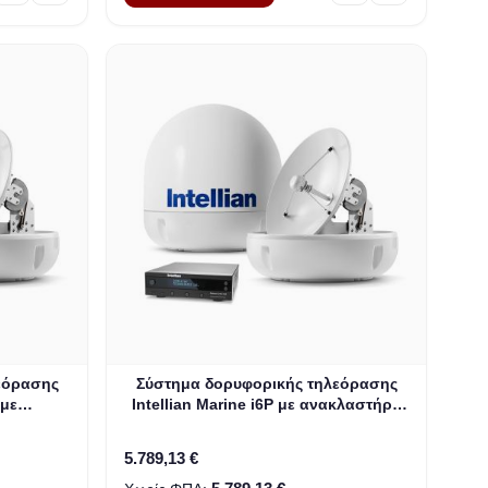
εόρασης
Σύστημα δορυφορικής τηλεόρασης
 με
Intellian Marine i6P με ανακλαστήρα
ντσών) &
60 cm (23,6 ιντσών) & Universal Quad
09AA)
LNB (B4-619Q)
5.789,13 €