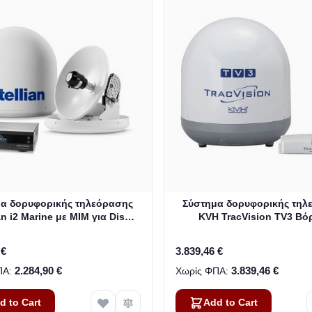
α δορυφορικής τηλεόρασης
Σύστημα δορυφορικής τηλ
ian i2 Marine με MIM για Dish
KVH TracVision TV3 Βό
ork και Bell TV (B4-I2DN)
Αμερικής (01-0368-0
 €
3.839,46 €
2.284,90 €
3.839,46 €
d to Cart
Add to Cart