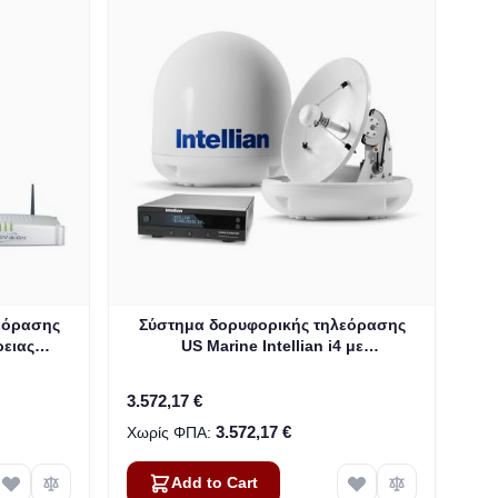
εόρασης
Σύστημα δορυφορικής τηλεόρασης
ρειας
US Marine Intellian i4 με
7)
ανακλαστήρα 45 cm (17,7 ιντσών) &
All-Americas LNB (B4-409AA)
3.572,17 €
3.572,17 €
Add to Cart