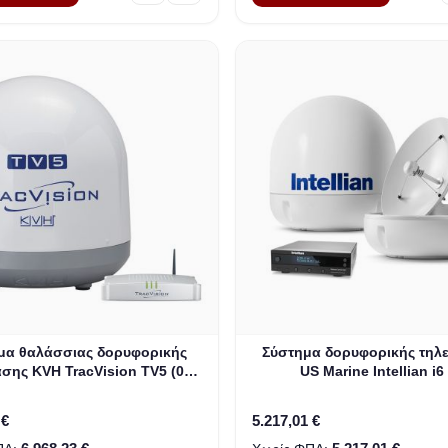
μα θαλάσσιας δορυφορικής
Σύστημα δορυφορικής τηλ
σης KVH TracVision TV5 (01-
US Marine Intellian i6
0364-07)
ανακλαστήρα 60cm (23,6 ι
All-Americas LNB (B4-6
 €
5.217,01 €