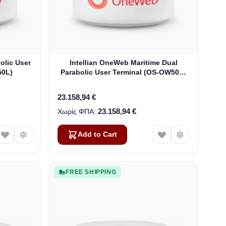
olic User
Intellian OneWeb Maritime Dual
50L)
Parabolic User Terminal (OS-OW50P-
H)
23.158,94 €
23.158,94 €
Add to Cart
FREE SHIPPING