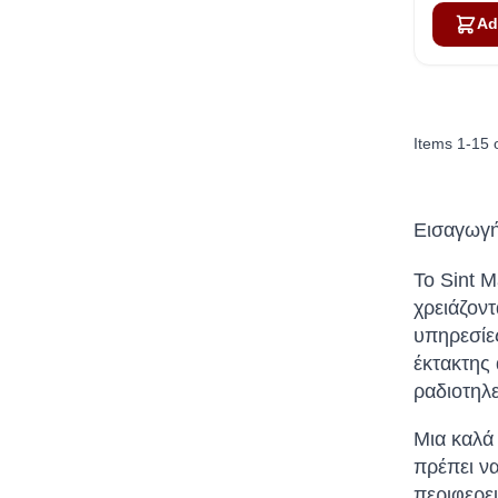
Ad
Items
1
-
15
Εισαγωγή
Το Sint M
χρειάζοντ
υπηρεσίες
έκτακτης 
ραδιοτηλ
Μια καλά
πρέπει να
περιφερει