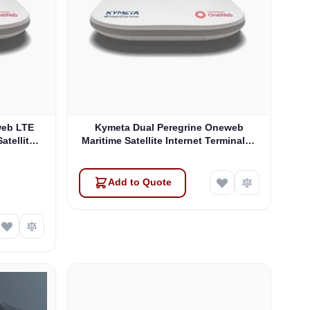
web LTE
Kymeta Dual Peregrine Oneweb
atellite
Maritime Satellite Internet Terminals -
 & SD-WAN
PRE-ORDER
Add to Quote