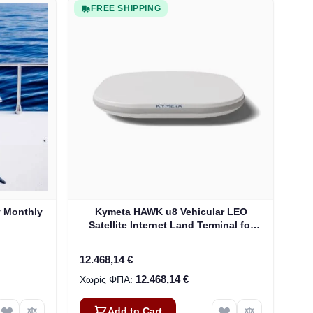
FREE SHIPPING
y Monthly
Kymeta HAWK u8 Vehicular LEO
Satellite Internet Land Terminal for
Oneweb without LTE or SD-WAN
(U8922-30316-0)
12.468,14 €
12.468,14 €
Add to Cart