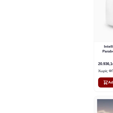
Intel
Parab
20.936,1
Ad