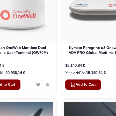
lian OneWeb Maritime Dual
Kymeta Peregrine u8 One
olic User Terminal (OW70M)
ADV PRO Global Maritime S
Internet Terminal with LTE
(U8632-31323-0)
4 €
15.140,84 €
20.936,14 €
15.140,84 €
d to Cart
Add to Cart