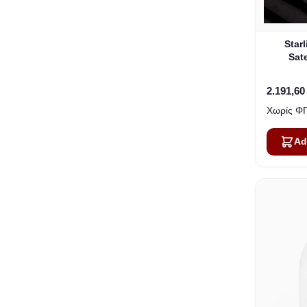
Star
Sate
2.191,60
Ad