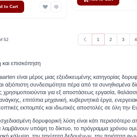
d to Cart
of
52
1
2
3
4
You're currently rea
Page
Page
P
 και επισκόπηση
aarten είναι μέρος μιας εξειδικευμένης κατηγορίας δορ
αι αξιόπιστη συνδεσιμότητα πέρα ​​από τα συνηθισμένα δί
 χρησιμοποιούνται για εξ αποστάσεως εργασία, θαλάσσιε
ανάγκης, επιτόπια μηχανική, κυβερνητικά έργα, ενεργειακέ
εοπτικές εκπομπές και ιδιωτικές αποστολές σε όλη την 
 σχεδιασμένη δορυφορική λύση είναι κάτι περισσότερο α
 λαμβάνουν υπόψη το δίκτυο, το πρόγραμμα χρόνου ομιλί
ακή κάλυψη, την ταχύτητα δεδομένων, την ποιότητα φωνή