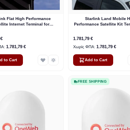
link Flat High Performance
Starlink Land Mobile 
llite Internet Terminal for
Performance Satellite Kit Te
Business
Vehicles
 €
1.781,79 €
1.781,79 €
1.781,79 €
d to Cart
Add to Cart
FREE SHIPPING