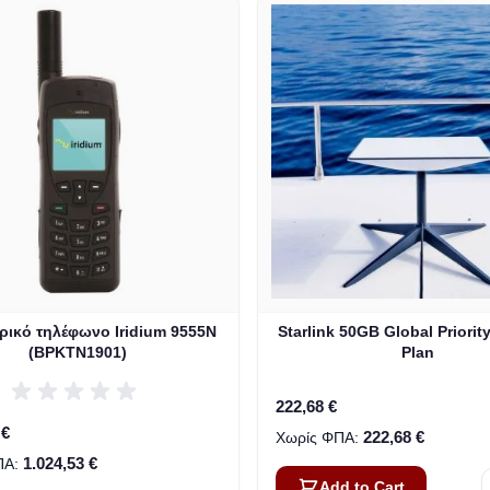
ικό τηλέφωνο Iridium 9555N
Starlink 50GB Global Priorit
(BPKTN1901)
Plan
222,68 €
 €
222,68 €
1.024,53 €
Add to Cart