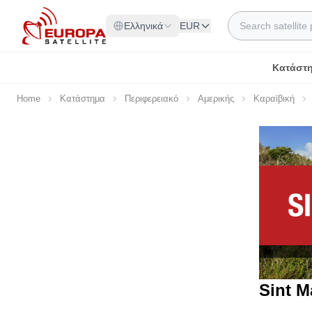
Skip to Content
Search
Ελληνικά
EUR
Κατάστ
Home
Κατάστημα
Περιφερειακό
Αμερικής
Καραϊβική
Sint M