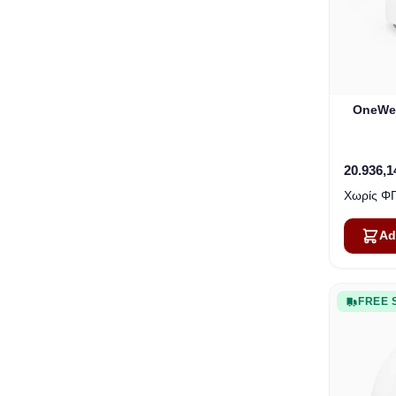
OneWeb
20.936,1
Ad
FREE 