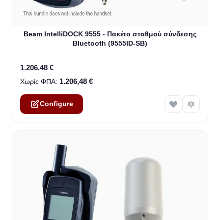
The price depends on the options chosen on the product
Beam IntelliDOCK 9555 - Πακέτο σταθμού σύνδεσης
Bluetooth (9555ID-SB)
1.206,48 €
1.206,48 €
Configure