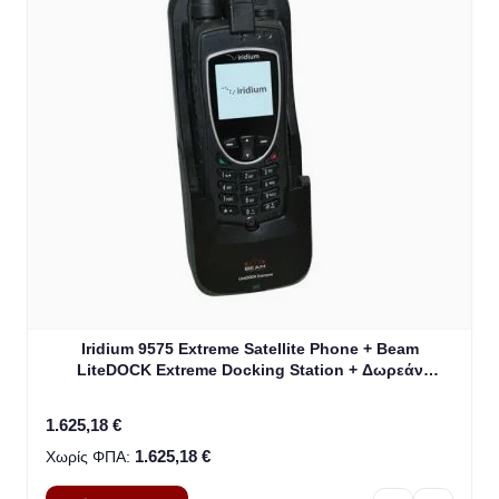
The price depends on the options chosen on the product
Iridium 9575 Extreme Satellite Phone + Beam
LiteDOCK Extreme Docking Station + Δωρεάν
αποστολή!!!
1.625,18 €
1.625,18 €