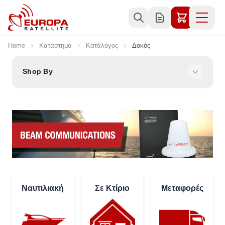
Skip to Content
Home
Κατάστημα
Κατάλογος
Δοκός
Shop By
Ναυτιλιακή
Σε Κτίριο
Μεταφορές