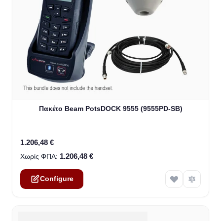
The price depends on the options chosen on the product
Πακέτο Beam PotsDOCK 9555 (9555PD-SB)
1.206,48 €
1.206,48 €
Configure