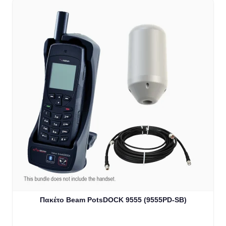
The price depends on the options chosen on the product
Πακέτο Beam PotsDOCK 9555 (9555PD-SB)