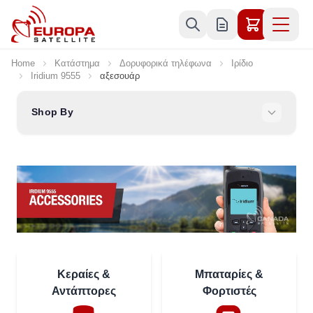
Skip to Content
Home
Κατάστημα
Δορυφορικά τηλέφωνα
Ιρίδιο
Iridium 9555
αξεσουάρ
Shop By
Κεραίες &
Μπαταρίες &
Αντάπτορες
Φορτιστές