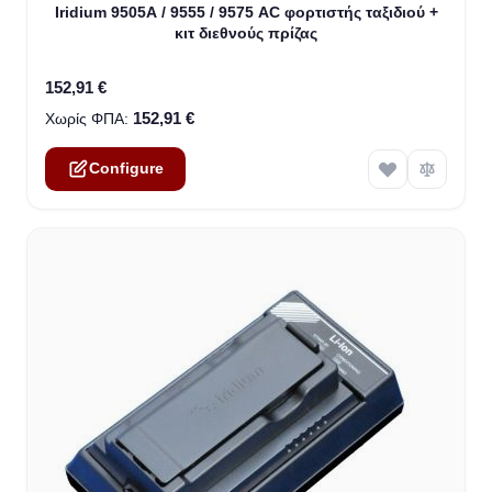
The price depends on the options chosen on the product
Iridium 9505A / 9555 / 9575 AC φορτιστής ταξιδιού +
κιτ διεθνούς πρίζας
152,91 €
152,91 €
Configure