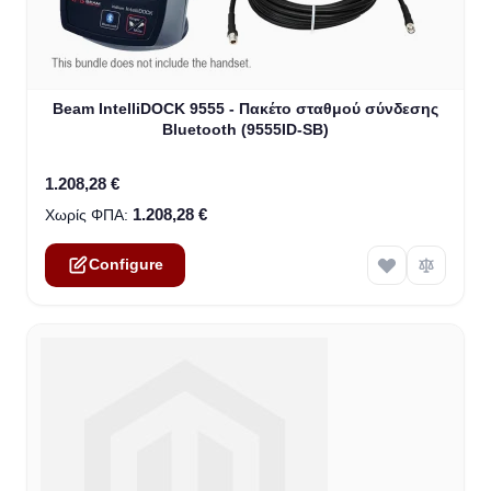
The price depends on the options chosen on the product
Beam IntelliDOCK 9555 - Πακέτο σταθμού σύνδεσης
Bluetooth (9555ID-SB)
1.208,28 €
1.208,28 €
Configure