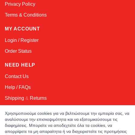
Privacy Policy
Terms & Conditions
MY ACCOUNT
Login / Register
Order Status
NEED HELP
Contact Us
Help / FAQs
Shipping
&
Returns
Χρησιμοποιούμε cookies για να βελτιώσουμε την εμπειρία σας, να
KEEP IN TOUCH!
αναλύσουμε την επισκεψιμότητα και να εξατομικεύσουμε τις
διαφημίσεις. Μπορείτε να αποδεχτείτε όλα τα cookies, να
Email Address
απορρίψετε τα μη απαραίτητα ή να διαχειριστείτε τις προτιμήσεις