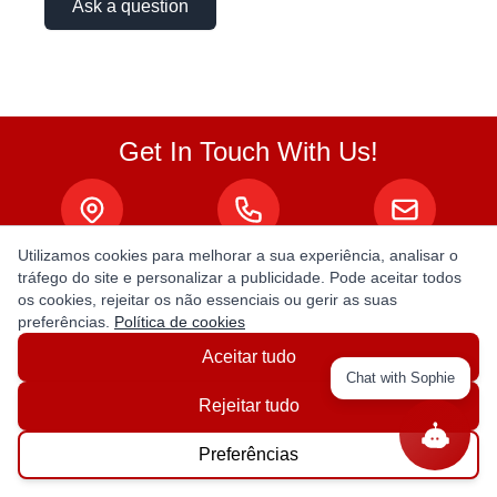
Ask a question
Get In Touch With Us!
Utilizamos cookies para melhorar a sua experiência, analisar o
tráfego do site e personalizar a publicidade. Pode aceitar todos
ABOUT
os cookies, rejeitar os não essenciais ou gerir as suas
preferências.
Política de cookies
About Us
Aceitar tudo
Privacy Policy
Chat with Sophie
Rejeitar tudo
Terms & Conditions
Preferências
MY ACCOUNT