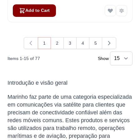
Add to Cart
1
2
3
4
5
You're currently reading page
Page
Page
Page
Page
Items
1
-
15
of
77
Show
Introdução e visão geral
Marinho faz parte de uma categoria especializada
em comunicações via satélite para clientes que
precisam de conectividade confiável além das
redes móveis comuns. Estes produtos e serviços
são utilizados para trabalho remoto, operações
marítimas e de aviação, preparação para