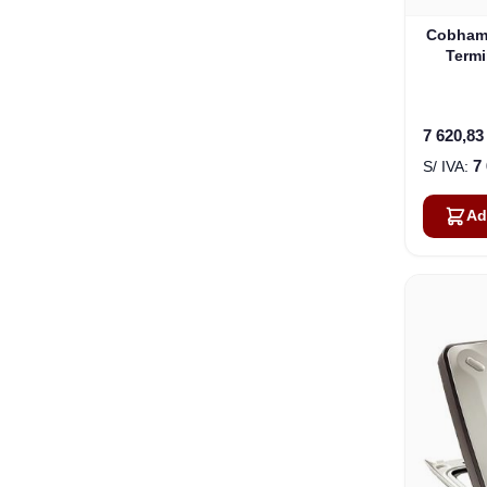
Cobham
Termi
Portát
7 620,83
7
Ad