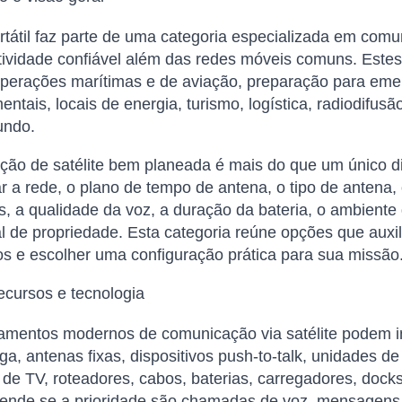
átil faz parte de uma categoria especializada em comun
ividade confiável além das redes móveis comuns. Estes 
operações marítimas e de aviação, preparação para eme
ntais, locais de energia, turismo, logística, radiodifu
undo.
ção de satélite bem planeada é mais do que um único d
r a rede, o plano de tempo de antena, o tipo de antena, 
, a qualidade da voz, a duração da bateria, o ambiente
al de propriedade. Esta categoria reúne opções que aux
s e escolher uma configuração prática para sua missão
ecursos e tecnologia
mentos modernos de comunicação via satélite podem inc
ga, antenas fixas, dispositivos push-to-talk, unidades 
de TV, roteadores, cabos, baterias, carregadores, doc
pende se a prioridade são chamadas de voz, mensagens d