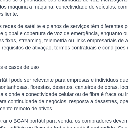
ados máquina a máquina, conectividade de veículos, co
siliente.
s redes de satélite e planos de serviços têm diferentes 
e global e cobertura de voz de emergência, enquanto o
es fixas, streaming, telemetria ou links empresariais de
, requisitos de ativação, termos contratuais e condições
os e casos de uso
átil pode ser relevante para empresas e indivíduos que
ontanhosas, florestas, desertos, canteiros de obras, l
cais onde a conectividade celular ou de fibra é fraca o
ra continuidade de negócios, resposta a desastres, ope
mento remoto de ativos.
ar o BGAN portátil para venda, os compradores devem ve
o, edifício ou fluxo de trabalho portátil pretendido. Q