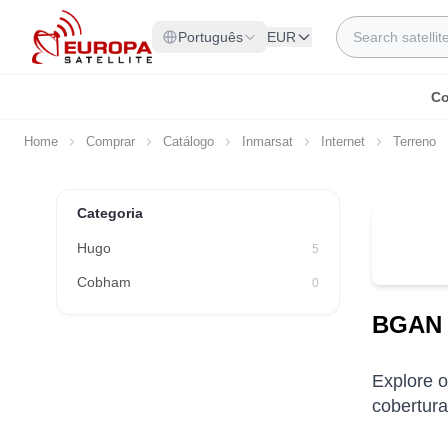
Skip to Content
Search
Português
EUR
Co
Home
Comprar
Catálogo
Inmarsat
Internet
Terreno
Categoria
Hugo
5
Cobham
0
BGAN p
Explore o
cobertura