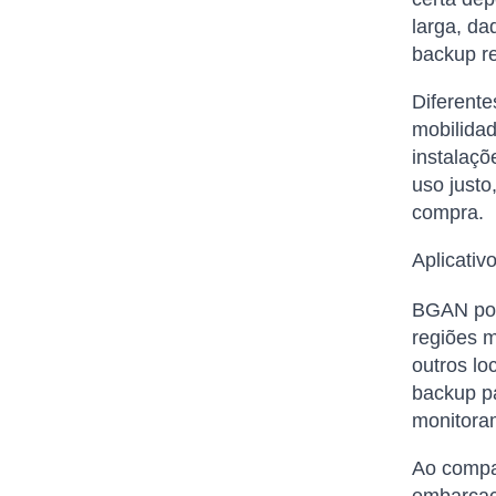
larga, d
backup re
Diferente
mobilidad
instalaçõ
uso justo
compra.
Aplicativ
BGAN port
regiões m
outros lo
backup pa
monitora
Ao compar
embarcaçã