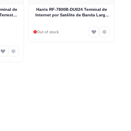
minal de
Harris RF-7800B-DU024 Terminal de
 Terrestre
Internet por Satélite de Banda Larga
02)
Terrestre Portátil Global Area Network
(BGAN)
Out of stock