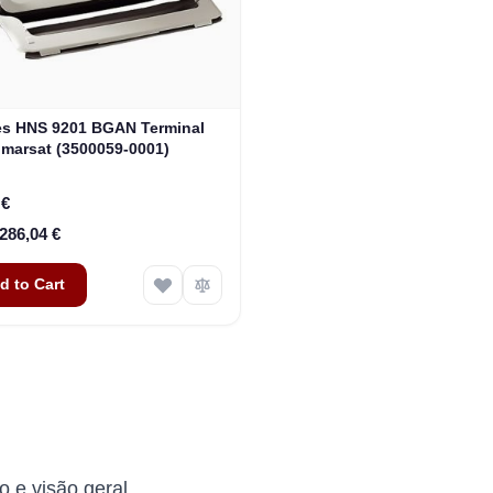
s HNS 9201 BGAN Terminal
nmarsat (3500059-0001)
 €
 286,04 €
d to Cart
o e visão geral