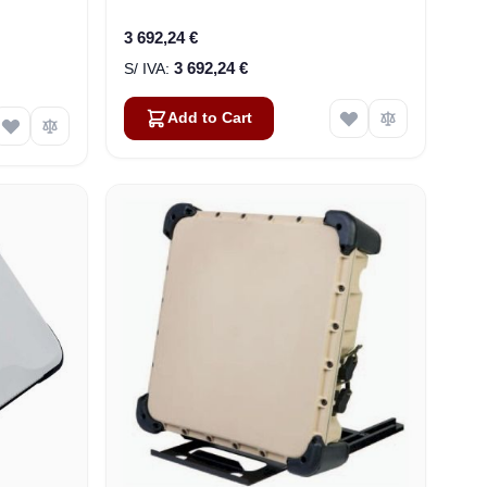
com WiFi (3500566-0004)
3 692,24 €
3 692,24 €
Add to Cart