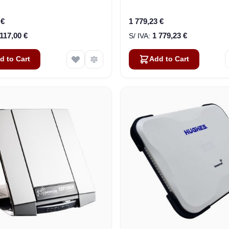
atélite (403711A-00500)
(Pre-Owned)
 €
1 779,23 €
 117,00 €
1 779,23 €
d to Cart
Add to Cart