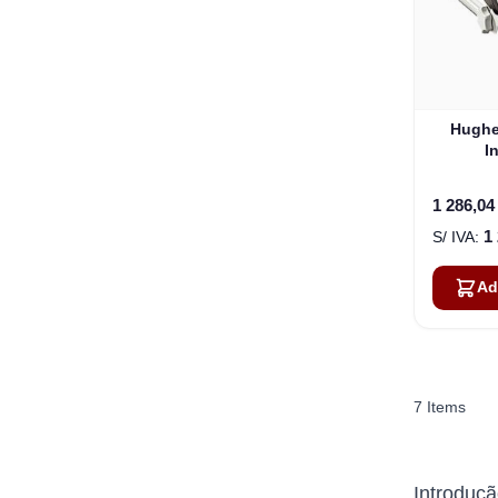
Hughe
I
1 286,04
1
Ad
7
Items
Introduçã