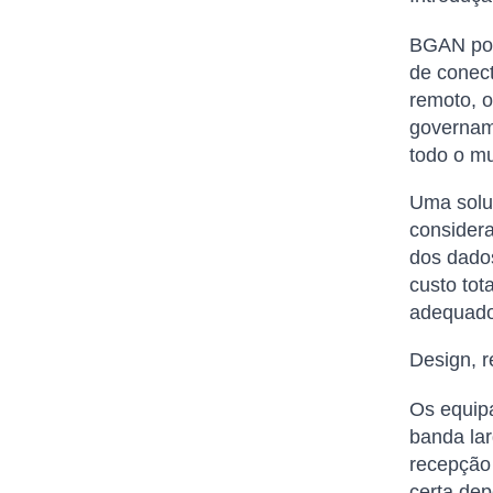
BGAN port
de conect
remoto, 
govername
todo o m
Uma solu
considera
dos dados
custo tot
adequado
Design, r
Os equipa
banda lar
recepção 
certa de