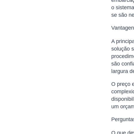
o sistema
se são ne
Vantagens
A princip
solução s
procedim
são confi
largura d
O preço e
complexid
disponibi
um orçam
Pergunta
O que dev