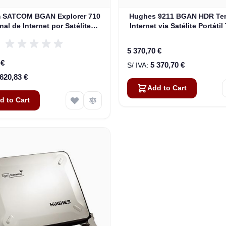
 SATCOM BGAN Explorer 710
Hughes 9211 BGAN HDR Ter
nal de Internet por Satélite
Internet via Satélite Portátil
il Terrestre (403720B-00505)
com WiFi (3500841-00
5 370,70 €
 €
5 370,70 €
 620,83 €
Add to Cart
d to Cart