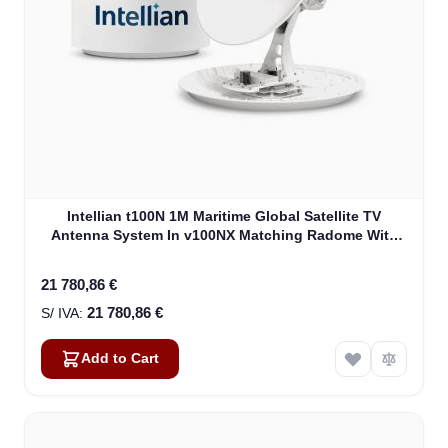
Intellian t100N 1M Maritime Global Satellite TV
Antenna System In v100NX Matching Radome With
Heating Device (T4-101BW3H)
21 780,86 €
21 780,86 €
Add to Cart