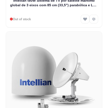
Intellian t80W Sistema de TV por satélite marítimo
global de 3 eixos com 85 cm (33,5") parabólica e LNB
WorldView (T3-91AW2)
Out of stock