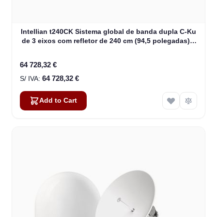
Intellian t240CK Sistema global de banda dupla C-Ku
de 3 eixos com refletor de 240 cm (94,5 polegadas) e
WorldView LNB Gen 2 (T3-246AC)
64 728,32 €
64 728,32 €
Add to Cart