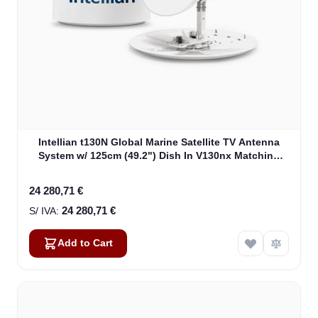
Intellian t130N Global Marine Satellite TV Antenna
System w/ 125cm (49.2") Dish In V130nx Matching
Radome With Heating Device (T4-131BW3H)
24 280,71 €
24 280,71 €
Add to Cart