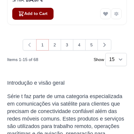
Add to Cart
1
2
3
4
5
You're currently reading page
Page
Page
Page
Page
Items
1
-
15
of
68
Show
Introdução e visão geral
Série t faz parte de uma categoria especializada
em comunicações via satélite para clientes que
precisam de conectividade confiável além das
redes móveis comuns. Estes produtos e serviços
são utilizados para trabalho remoto, operações
marítimas e de aviação, preparação para