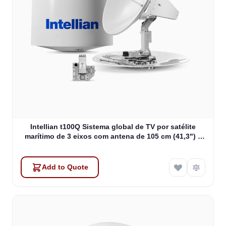
Intellian t100Q Sistema global de TV por satélite
marítimo de 3 eixos com antena de 105 cm (41,3") e
LNB universal quádruplo (T3-111AQS)
Add to Quote