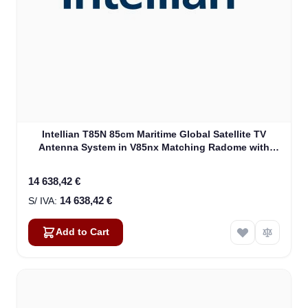
Intellian T85N 85cm Maritime Global Satellite TV
Antenna System in V85nx Matching Radome with
Worldview LNB (T4-91BW3)
14 638,42 €
14 638,42 €
Add to Cart