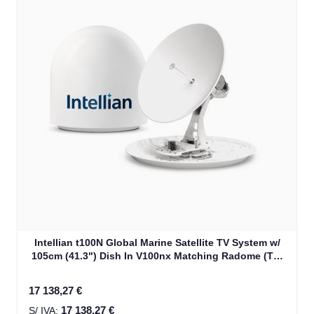
Intellian t100N Global Marine Satellite TV System w/
105cm (41.3") Dish In V100nx Matching Radome (T4-
101BW3)
17 138,27 €
17 138,27 €