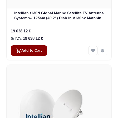
Intellian t130N Global Marine Satellite TV Antenna
System w/ 125cm (49.2") Dish In V130nx Matching
Radome (T4-131BW3)
19 638,12 €
19 638,12 €
Add to Cart