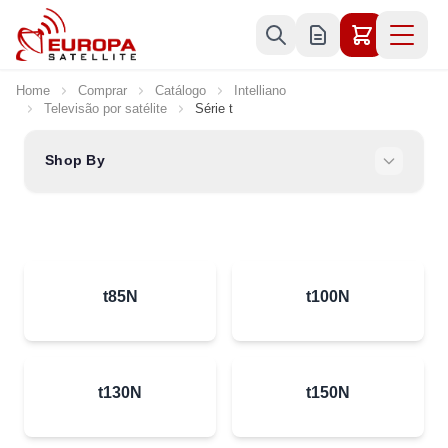
Skip to Content
Home
Comprar
Catálogo
Intelliano
Televisão por satélite
Série t
Shop By
t85N
t100N
t130N
t150N