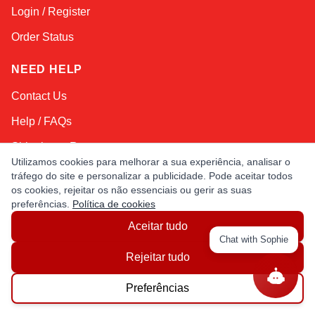
Login / Register
Order Status
NEED HELP
Contact Us
Help / FAQs
Shipping
&
Returns
Utilizamos cookies para melhorar a sua experiência, analisar o
tráfego do site e personalizar a publicidade. Pode aceitar todos
os cookies, rejeitar os não essenciais ou gerir as suas
KEEP IN TOUCH!
preferências.
Política de cookies
Email Address
Aceitar tudo
Chat with Sophie
Rejeitar tudo
AFRICA
ASIA
AUSTRALIA
CANADA
Preferências
EUROPE
LATIN AMERICA
USA