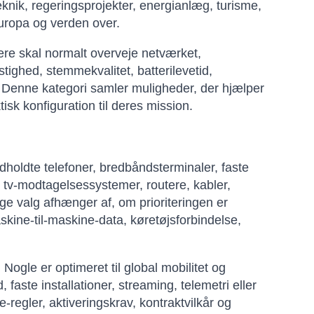
eknik, regeringsprojekter, energianlæg, turisme,
Europa og verden over.
bere skal normalt overveje netværket,
tighed, stemmekvalitet, batterilevetid,
. Denne kategori samler muligheder, der hjælper
k konfiguration til deres mission.
oldte telefoner, bredbåndsterminaler, faste
tv-modtagelsessystemer, routere, kabler,
ige valg afhænger af, om prioriteringen er
kine-til-maskine-data, køretøjsforbindelse,
 Nogle er optimeret til global mobilitet og
ste installationer, streaming, telemetri eller
regler, aktiveringskrav, kontraktvilkår og