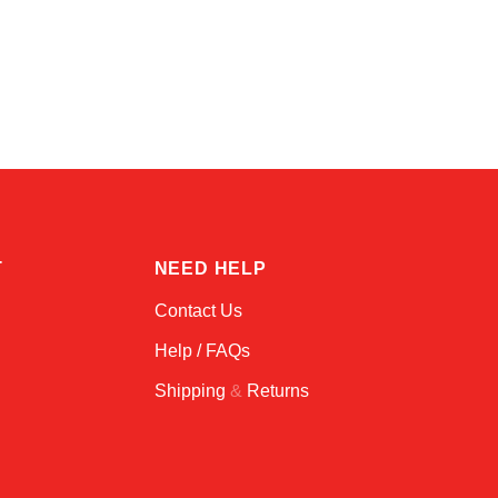
Sophie
Online — typically replies instantly
T
NEED HELP
Contact Us
Help / FAQs
Shipping
&
Returns