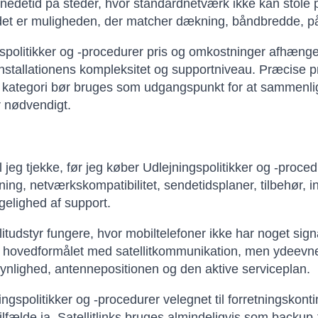
nedetid på steder, hvor standardnetværk ikke kan stole 
det er muligheden, der matcher dækning, båndbredde, påli
spolitikker og -procedurer pris og omkostninger afhæng
 installationens kompleksitet og supportniveau. Præcise p
kategori bør bruges som udgangspunkt for at sammenlig
r nødvendigt.
 jeg tjekke, før jeg køber Udlejningspolitikker og -proce
ing, netværkskompatibilitet, sendetidsplaner, tilbehør, in
gelighed af support.
litudstyr fungere, hvor mobiltelefoner ikke har noget sign
r hovedformålet med satellitkommunikation, men ydeevne
ynlighed, antennepositionen og den aktive serviceplan.
ingspolitikker og -procedurer velegnet til forretningskonti
ilfælde ja. Satellitlinks bruges almindeligvis som backup-f