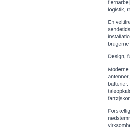
fjernarbe
logistik,
En veltil
sendetids
installat
brugerne 
Design, f
Moderne s
antenner,
batterier
taleopkal
fartøjsko
Forskellig
nødstemme
virksomhe