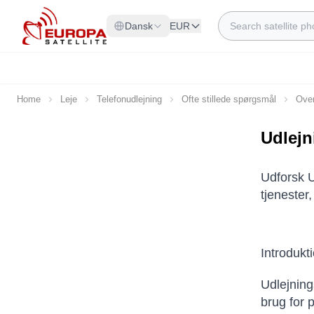
Skip to Content
Search
Dansk
EUR
Home
Leje
Telefonudlejning
Ofte stillede spørgsmål
Over
Udlejn
Udforsk U
tjenester
Introdukt
Udlejning
brug for 