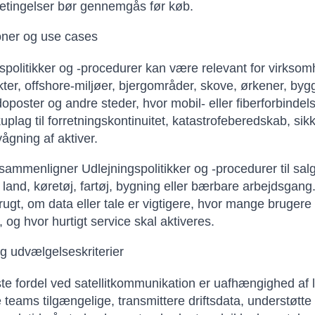
etingelser bør gennemgås før køb.
oner og use cases
spolitikker og -procedurer kan være relevant for virksom
ikter, offshore-miljøer, bjergområder, skove, ørkener, by
oster og andre steder, hvor mobil- eller fiberforbindelse
plag til forretningskontinuitet, katastrofeberedskab, sik
vågning af aktiver.
ammenligner Udlejningspolitikker og -procedurer til salg
land, køretøj, fartøj, bygning eller bærbare arbejdsgang
 brugt, om data eller tale er vigtigere, hvor mange bruge
 og hvor hurtigt service skal aktiveres.
g udvælgelseskriterier
te fordel ved satellitkommunikation er uafhængighed af lo
 teams tilgængelige, transmittere driftsdata, understøtt