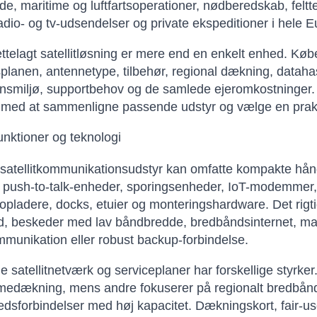
jde, maritime og luftfartsoperationer, nødberedskab, feltt
 radio- og tv-udsendelser og private ekspeditioner i hele 
rettelagt satellitløsning er mere end en enkelt enhed. Kø
planen, antennetype, tilbehør, regional dækning, datahas
ionsmiljø, supportbehov og de samlede ejeromkostninger
med at sammenligne passende udstyr og vælge en praktis
unktioner og teknologi
atellitkommunikationsudstyr kan omfatte kompakte håndh
 push-to-talk-enheder, sporingsenheder, IoT-modemmer, 
, opladere, docks, etuier og monteringshardware. Det rigt
d, beskeder med lav båndbredde, bredbåndsinternet, mas
mmunikation eller robust backup-forbindelse.
e satellitnetværk og serviceplaner har forskellige styrker.
dækning, mens andre fokuserer på regionalt bredbånd, fa
dsforbindelser med høj kapacitet. Dækningskort, fair-use-