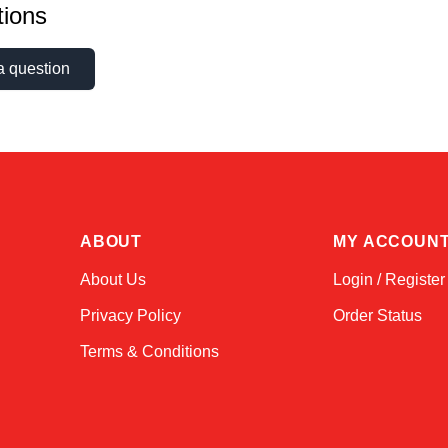
ions
a question
ABOUT
MY ACCOUN
About Us
Login / Register
Privacy Policy
Order Status
Terms & Conditions