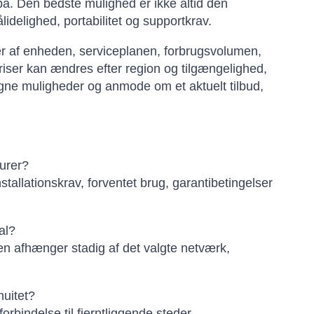
på. Den bedste mulighed er ikke altid den
delighed, portabilitet og supportkrav.
er af enheden, serviceplanen, forbrugsvolumen,
riser kan ændres efter region og tilgængelighed,
ne muligheder og anmode om et aktuelt tilbud,
durer?
stallationskrav, forventet brug, garantibetingelser
al?
n afhænger stadig af det valgte netværk,
nuitet?
orbindelse til fjerntliggende steder,