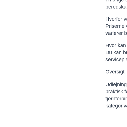
beredskab
Hvorfor v
Priserne 
varierer 
Hvor kan 
Du kan br
servicepl
Oversigt
Udlejning
praktisk 
fjernforb
kategoriv