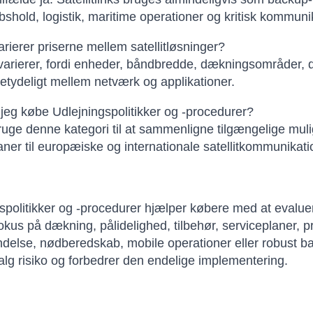
shold, logistik, maritime operationer og kritisk kommuni
arierer priserne mellem satellitløsninger?
varierer, fordi enheder, båndbredde, dækningsområder, da
betydeligt mellem netværk og applikationer.
jeg købe Udlejningspolitikker og -procedurer?
uge denne kategori til at sammenligne tilgængelige mul
aner til europæiske og internationale satellitkommunikat
spolitikker og -procedurer hjælper købere med at evalue
fokus på dækning, pålidelighed, tilbehør, serviceplaner, p
indelse, nødberedskab, mobile operationer eller robust
alg risiko og forbedrer den endelige implementering.