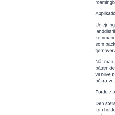
roamingb
Applikati
Udlejning
landdistr
kommandop
som backu
fjernover
Når man s
påtænkte 
vil blive
påkrævet,
Fordele o
Den størs
kan holde