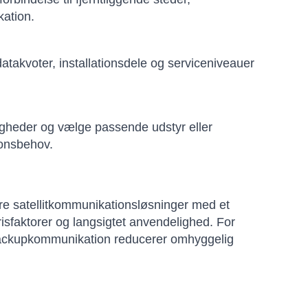
kation.
takvoter, installationsdele og serviceniveauer
igheder og vælge passende udstyr eller
ionsbehov.
re satellitkommunikationsløsninger med et
risfaktorer og langsigtet anvendelighed. For
 backupkommunikation reducerer omhyggelig