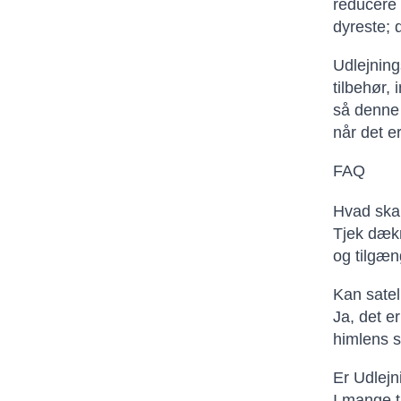
reducere 
dyreste; 
Udlejning
tilbehør,
så denne 
når det e
FAQ
Hvad skal
Tjek dækn
og tilgæn
Kan satel
Ja, det e
himlens s
Er Udlejn
I mange t