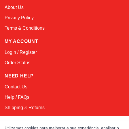
Sophie
About Us
Online — typically replies instantly
Privacy Policy
Terms & Conditions
MY ACCOUNT
Login / Register
Order Status
NEED HELP
Contact Us
Help / FAQs
Shipping
&
Returns
KEEP IN TOUCH!
Utilizamos cookies para melhorar a sua experiência, analisar o