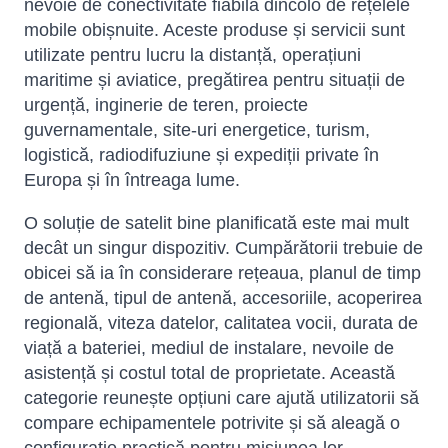
nevoie de conectivitate fiabilă dincolo de rețelele
mobile obișnuite. Aceste produse și servicii sunt
utilizate pentru lucru la distanță, operațiuni
maritime și aviatice, pregătirea pentru situații de
urgență, inginerie de teren, proiecte
guvernamentale, site-uri energetice, turism,
logistică, radiodifuziune și expediții private în
Europa și în întreaga lume.
O soluție de satelit bine planificată este mai mult
decât un singur dispozitiv. Cumpărătorii trebuie de
obicei să ia în considerare rețeaua, planul de timp
de antenă, tipul de antenă, accesoriile, acoperirea
regională, viteza datelor, calitatea vocii, durata de
viață a bateriei, mediul de instalare, nevoile de
asistență și costul total de proprietate. Această
categorie reunește opțiuni care ajută utilizatorii să
compare echipamentele potrivite și să aleagă o