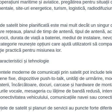
operațiuni maritime și aviatice, pregătirea pentru situații
tale, site-uri energetice, turism, logistică, radiodifuziun
de satelit bine planificată este mai mult decât un singur 
re rețeaua, planul de timp de antenă, tipul de antenă, acc
vocii, durata de viață a bateriei, mediul de instalare, nevo
ategorie reunește opțiuni care ajută utilizatorii să comp
ție practică pentru misiunea lor.
racteristici și tehnologie
tele moderne de comunicații prin satelit pot include te
tene fixe, dispozitive push-to-talk, unități de urmărire, m
baterii, încărcătoare, docuri, carcase și hardware de mon
urile vocale, mesageria cu lățime de bandă redusă, inter
onectivitatea vehiculului, comunicațiile navei sau conecti
ețele de satelit și planuri de servicii au puncte forte dife