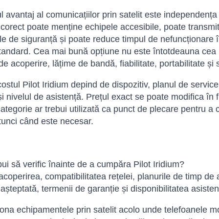
l avantaj al comunicațiilor prin satelit este independența 
 corect poate menține echipele accesibile, poate transmit
le de siguranță și poate reduce timpul de nefuncționare î
standard. Cea mai bună opțiune nu este întotdeauna cea
de acoperire, lățime de bandă, fiabilitate, portabilitate și 
costul Pilot Iridium depind de dispozitiv, planul de servic
 și nivelul de asistență. Prețul exact se poate modifica în 
ategorie ar trebui utilizată ca punct de plecare pentru a c
tunci când este necesar.
bui să verific înainte de a cumpăra Pilot Iridium?
 acoperirea, compatibilitatea rețelei, planurile de timp de 
 așteptată, termenii de garanție și disponibilitatea asisten
iona echipamentele prin satelit acolo unde telefoanele 