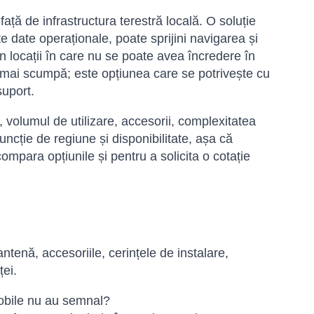
față de infrastructura terestră locală. O soluție
e date operaționale, poate sprijini navigarea și
n locații în care nu se poate avea încredere în
 mai scumpă; este opțiunea care se potrivește cu
suport.
e, volumul de utilizare, accesorii, complexitatea
funcție de regiune și disponibilitate, așa că
ompara opțiunile și pentru a solicita o cotație
antenă, accesoriile, cerințele de instalare,
ței.
mobile nu au semnal?