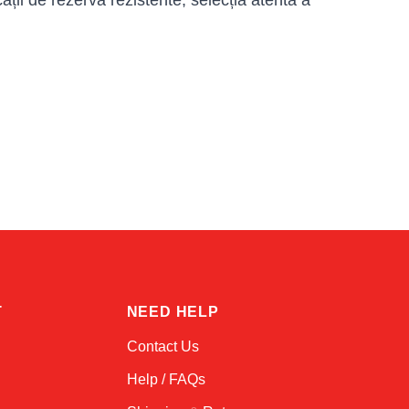
ații de rezervă rezistente, selecția atentă a
Sophie
Online — typically replies instantly
T
NEED HELP
Contact Us
Help / FAQs