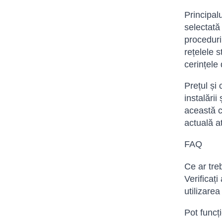
Principalu
selectată
proceduri
rețelele 
cerințele 
Prețul și 
instalării
această c
actuală a
FAQ
Ce ar tre
Verificați
utilizarea
Pot funcț