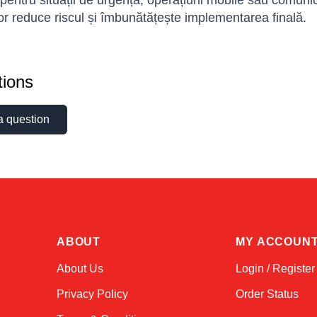
 pentru situații de urgență, operațiuni mobile sau comunic
lor reduce riscul și îmbunătățește implementarea finală.
ions
a question
ABOUT
MY ACCOUN
About Us
Login / Register
Privacy Policy
Order Status