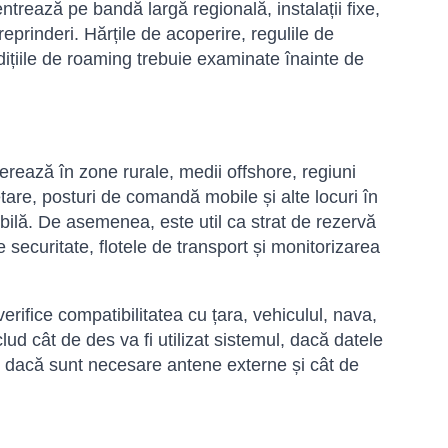
ntrează pe bandă largă regională, instalații fixe,
prinderi. Hărțile de acoperire, regulile de
ndițiile de roaming trebuie examinate înainte de
erează în zone rurale, medii offshore, regiuni
etare, posturi de comandă mobile și alte locuri în
ibilă. De asemenea, este util ca strat de rezervă
e securitate, flotele de transport și monitorizarea
rifice compatibilitatea cu țara, vehiculul, nava,
clud cât de des va fi utilizat sistemul, dacă datele
s, dacă sunt necesare antene externe și cât de