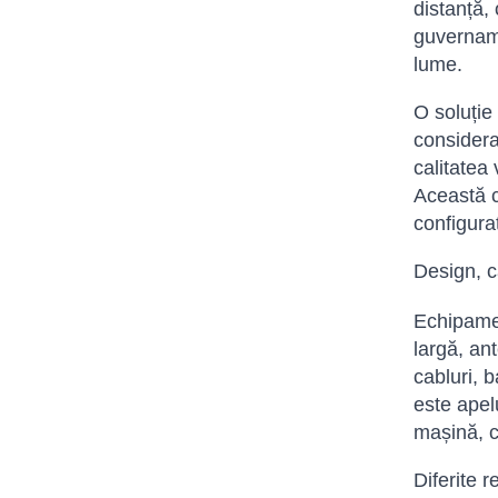
distanță, 
guvernamen
lume.
O soluție 
considera
calitatea 
Această c
configura
Design, ca
Echipamen
largă, an
cabluri, 
este apel
mașină, c
Diferite r