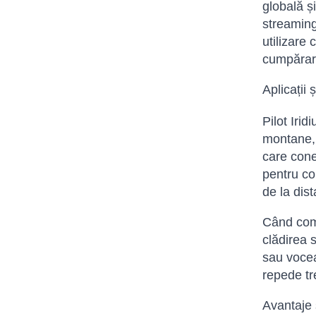
globală ș
streaming
utilizare 
cumpărar
Aplicații 
Pilot Iri
montane, 
care cone
pentru con
de la dist
Când comp
clădirea s
sau vocea
repede tre
Avantaje ș