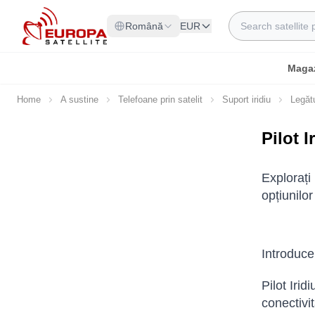
Skip to Content
Search
Română
EUR
Maga
Home
A sustine
Telefoane prin satelit
Suport iridiu
Legătu
Pilot I
Explorați
opțiunilor
Introduce
Pilot Irid
conectivit