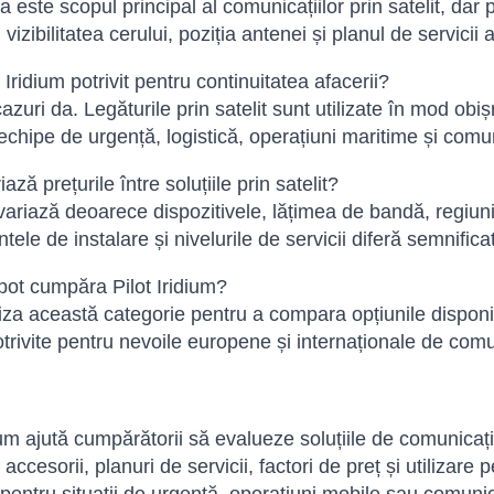
a este scopul principal al comunicațiilor prin satelit, da
 vizibilitatea cerului, poziția antenei și planul de servicii a
 Iridium potrivit pentru continuitatea afacerii?
azuri da. Legăturile prin satelit sunt utilizate în mod obiș
echipe de urgență, logistică, operațiuni maritime și comuni
ază prețurile între soluțiile prin satelit?
 variază deoarece dispozitivele, lățimea de bandă, regiun
le de instalare și nivelurile de servicii diferă semnificativ
ot cumpăra Pilot Iridium?
iliza această categorie pentru a compara opțiunile dispon
otrivite pentru nevoile europene și internaționale de comuni
dium ajută cumpărătorii să evalueze soluțiile de comunicați
e, accesorii, planuri de servicii, factori de preț și utilizar