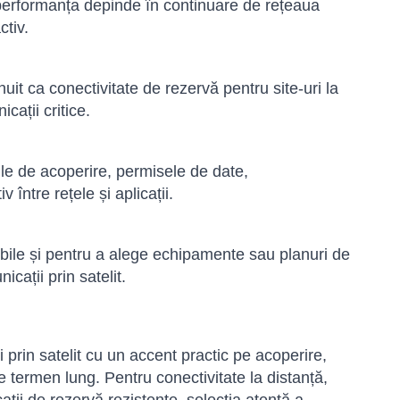
r performanța depinde în continuare de rețeaua
ctiv.
nuit ca conectivitate de rezervă pentru site-uri la
cații critice.
ile de acoperire, permisele de date,
 între rețele și aplicații.
ibile și pentru a alege echipamente sau planuri de
cații prin satelit.
i prin satelit cu un accent practic pe acoperire,
e pe termen lung. Pentru conectivitate la distanță,