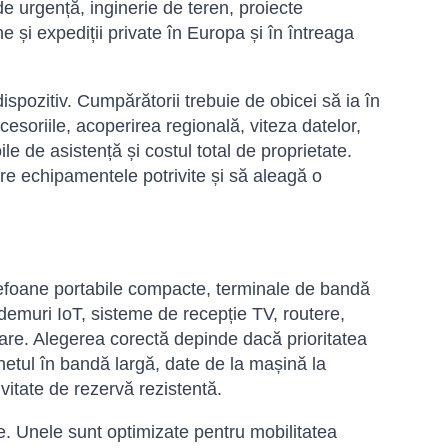
 de urgență, inginerie de teren, proiecte
e și expediții private în Europa și în întreaga
dispozitiv. Cumpărătorii trebuie de obicei să ia în
esoriile, acoperirea regională, viteza datelor,
ile de asistență și costul total de proprietate.
are echipamentele potrivite și să aleagă o
lefoane portabile compacte, terminale de bandă
odemuri IoT, sisteme de recepție TV, routere,
tare. Alegerea corectă depinde dacă prioritatea
netul în bandă largă, date de la mașină la
vitate de rezervă rezistentă.
rite. Unele sunt optimizate pentru mobilitatea