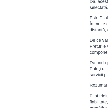
Da, acest
selectată,
Este Pilot
În multe c
distanță, 
De ce vari
Prețurile
componente
De unde p
Puteți ut
servicii p
Rezumat
Pilot Iri
fiabilitat