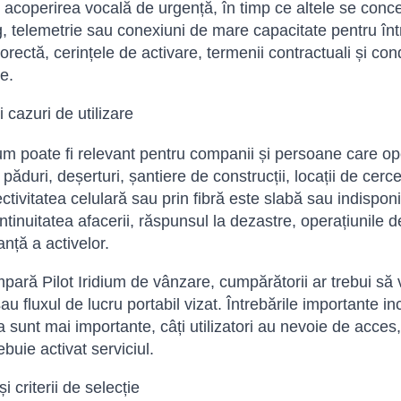
i acoperirea vocală de urgență, în timp ce altele se conce
, telemetrie sau conexiuni de mare capacitate pentru între
corectă, cerințele de activare, termenii contractuali și co
e.
și cazuri de utilizare
dium poate fi relevant pentru companii și persoane care op
păduri, deșerturi, șantiere de construcții, locații de cerc
ctivitatea celulară sau prin fibră este slabă sau indispon
tinuitatea afacerii, răspunsul la dezastre, operațiunile d
anță a activelor.
ară Pilot Iridium de vânzare, cumpărătorii ar trebui să ve
au fluxul de lucru portabil vizat. Întrebările importante in
 sunt mai importante, câți utilizatori au nevoie de acce
buie activat serviciul.
i criterii de selecție