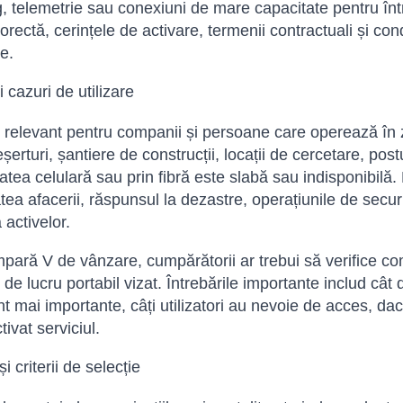
, telemetrie sau conexiuni de mare capacitate pentru între
corectă, cerințele de activare, termenii contractuali și co
e.
și cazuri de utilizare
i relevant pentru companii și persoane care operează în 
șerturi, șantiere de construcții, locații de cercetare, pos
tatea celulară sau prin fibră este slabă sau indisponibilă
tea afacerii, răspunsul la dezastre, operațiunile de securi
 activelor.
ară V de vânzare, cumpărătorii ar trebui să verifice comp
 de lucru portabil vizat. Întrebările importante includ cât 
t mai importante, câți utilizatori au nevoie de acces, d
tivat serviciul.
i criterii de selecție