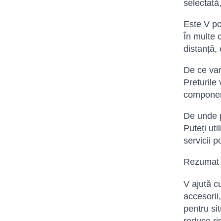
selectată,
Este V pot
În multe c
distanță, 
De ce vari
Prețurile
componente
De unde 
Puteți ut
servicii p
Rezumat
V ajută cu
accesorii,
pentru si