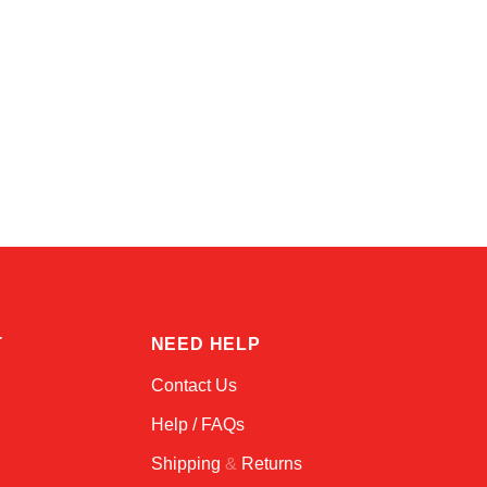
Sophie
Online — typically replies instantly
T
NEED HELP
Contact Us
Help / FAQs
Shipping
&
Returns