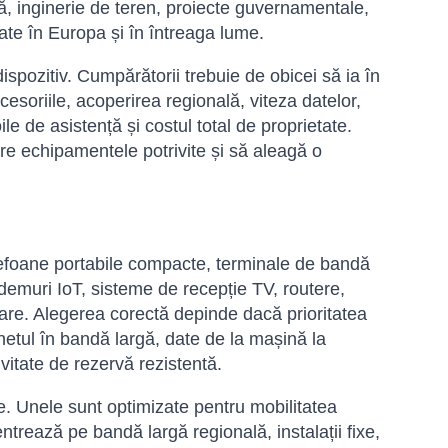
ță, inginerie de teren, proiecte guvernamentale,
ivate în Europa și în întreaga lume.
dispozitiv. Cumpărătorii trebuie de obicei să ia în
esoriile, acoperirea regională, viteza datelor,
ile de asistență și costul total de proprietate.
are echipamentele potrivite și să aleagă o
lefoane portabile compacte, terminale de bandă
odemuri IoT, sisteme de recepție TV, routere,
tare. Alegerea corectă depinde dacă prioritatea
netul în bandă largă, date de la mașină la
vitate de rezervă rezistentă.
rite. Unele sunt optimizate pentru mobilitatea
ntrează pe bandă largă regională, instalații fixe,