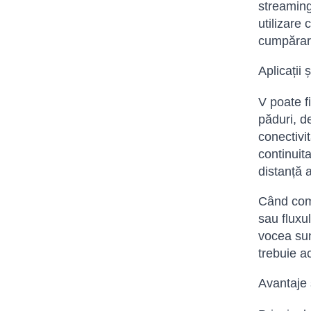
streaming
utilizare 
cumpărar
Aplicații 
V poate f
păduri, de
conectivi
continuita
distanță a
Când comp
sau fluxul
vocea sun
trebuie ac
Avantaje ș