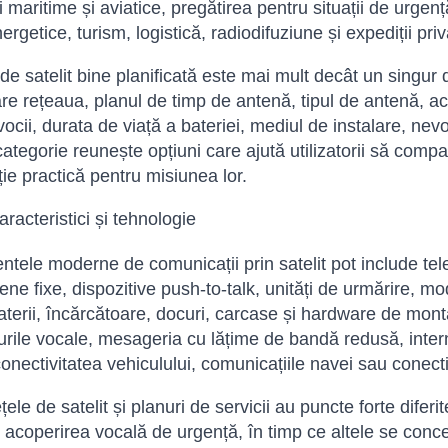
i maritime și aviatice, pregătirea pentru situații de urgen
nergetice, turism, logistică, radiodifuziune și expediții pr
de satelit bine planificată este mai mult decât un singur 
re rețeaua, planul de timp de antenă, tipul de antenă, acc
vocii, durata de viață a bateriei, mediul de instalare, nevo
ategorie reunește opțiuni care ajută utilizatorii să comp
ție practică pentru misiunea lor.
racteristici și tehnologie
tele moderne de comunicații prin satelit pot include te
tene fixe, dispozitive push-to-talk, unități de urmărire, m
baterii, încărcătoare, docuri, carcase și hardware de mon
urile vocale, mesageria cu lățime de bandă redusă, inter
onectivitatea vehiculului, comunicațiile navei sau conecti
ețele de satelit și planuri de servicii au puncte forte dife
i acoperirea vocală de urgență, în timp ce altele se conce