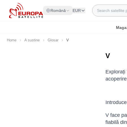
Skip to Content
Search
Română
EUR
Maga
Home
A sustine
Glosar
V
V
Explorați
acoperire 
Introduce
V face par
fiabilă di