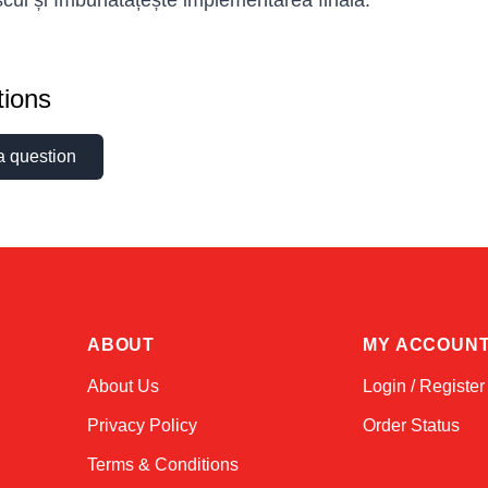
scul și îmbunătățește implementarea finală.
ions
a question
ABOUT
MY ACCOUN
About Us
Login / Register
Privacy Policy
Order Status
Terms & Conditions