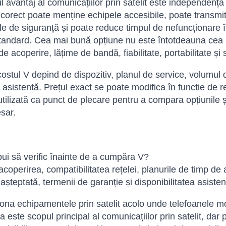
l avantaj al comunicațiilor prin satelit este independența 
 corect poate menține echipele accesibile, poate transmit
le de siguranță și poate reduce timpul de nefuncționare î
standard. Cea mai bună opțiune nu este întotdeauna cea
de acoperire, lățime de bandă, fiabilitate, portabilitate și 
costul V depind de dispozitiv, planul de service, volumul de
e asistență. Prețul exact se poate modifica în funcție de r
 utilizată ca punct de plecare pentru a compara opțiunile ș
sar.
bui să verific înainte de a cumpăra V?
 acoperirea, compatibilitatea rețelei, planurile de timp de 
 așteptată, termenii de garanție și disponibilitatea asisten
iona echipamentele prin satelit acolo unde telefoanele 
a este scopul principal al comunicațiilor prin satelit, da