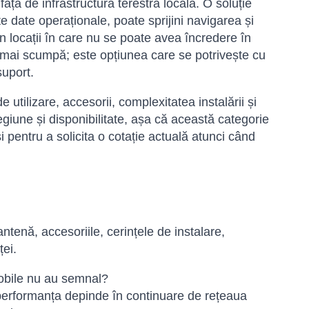
față de infrastructura terestră locală. O soluție
e date operaționale, poate sprijini navigarea și
n locații în care nu se poate avea încredere în
 mai scumpă; este opțiunea care se potrivește cu
suport.
 utilizare, accesorii, complexitatea instalării și
egiune și disponibilitate, așa că această categorie
i pentru a solicita o cotație actuală atunci când
antenă, accesoriile, cerințele de instalare,
ței.
mobile nu au semnal?
r performanța depinde în continuare de rețeaua