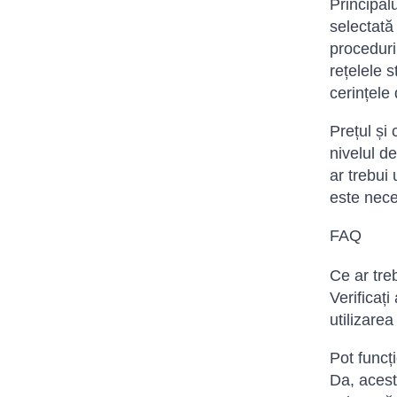
Principalu
selectată
proceduri
rețelele 
cerințele 
Prețul și 
nivelul d
ar trebui
este nece
FAQ
Ce ar tre
Verificați
utilizarea
Pot funcț
Da, acest