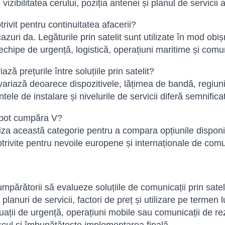
 vizibilitatea cerului, poziția antenei și planul de servicii a
rivit pentru continuitatea afacerii?
azuri da. Legăturile prin satelit sunt utilizate în mod obiș
echipe de urgență, logistică, operațiuni maritime și comuni
ază prețurile între soluțiile prin satelit?
 variază deoarece dispozitivele, lățimea de bandă, regiun
le de instalare și nivelurile de servicii diferă semnificativ
pot cumpăra V?
iliza această categorie pentru a compara opțiunile dispon
otrivite pentru nevoile europene și internaționale de comuni
mpărătorii să evalueze soluțiile de comunicații prin sateli
 planuri de servicii, factori de preț și utilizare pe termen
tuații de urgență, operațiuni mobile sau comunicații de rez