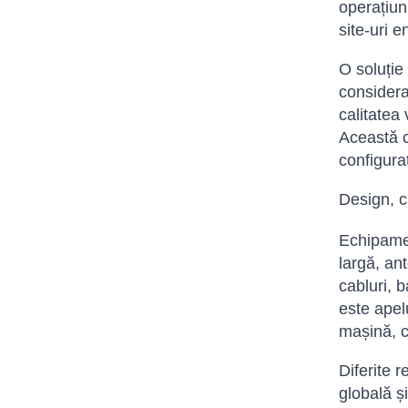
operațiun
site-uri e
O soluție 
considera
calitatea 
Această c
configura
Design, ca
Echipamen
largă, an
cabluri, 
este apel
mașină, c
Diferite r
globală ș