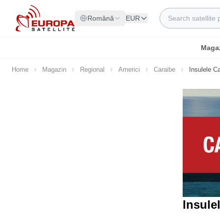
Skip to Content
Search
Română
EUR
Maga
Home
Magazin
Regional
Americi
Caraibe
Insulele 
Insule