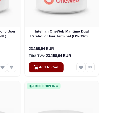
olic User
Intellian OneWeb Maritime Dual
50L)
Parabolic User Terminal (OS-OW50P-
H)
23.158,94 EUR
23.158,94 EUR
Add to Cart
FREE SHIPPING