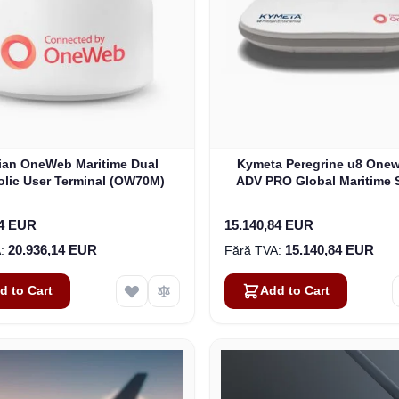
lian OneWeb Maritime Dual
Kymeta Peregrine u8 One
olic User Terminal (OW70M)
ADV PRO Global Maritime S
Internet Terminal with LTE
(U8632-31323-0)
14 EUR
15.140,84 EUR
20.936,14 EUR
15.140,84 EUR
d to Cart
Add to Cart