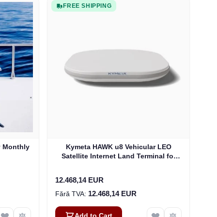
FREE SHIPPING
y Monthly
Kymeta HAWK u8 Vehicular LEO
Satellite Internet Land Terminal for
Oneweb without LTE or SD-WAN
(U8922-30316-0)
12.468,14 EUR
12.468,14 EUR
Add to Cart