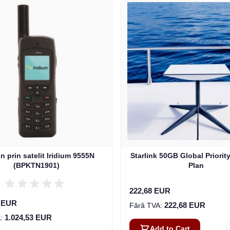
n prin satelit Iridium 9555N
Starlink 50GB Global Priorit
(BPKTN1901)
Plan
222,68 EUR
3 EUR
222,68 EUR
1.024,53 EUR
Add to Cart