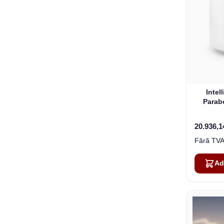
Intel
Parab
20.936,
Ad