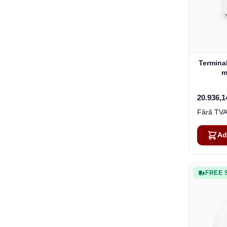
Termina
m
20.936,
Ad
FREE 