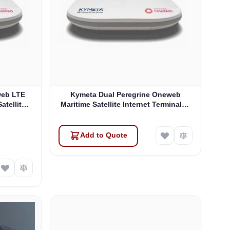
web LTE
Kymeta Dual Peregrine Oneweb
atellite
Maritime Satellite Internet Terminals -
 & SD-WAN
PRE-ORDER
Add to Quote