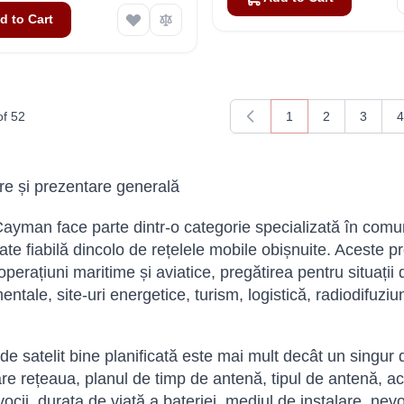
d to Cart
of
52
1
2
3
4
You're currently rea
Page
Page
P
re și prezentare generală
Cayman face parte dintr-o categorie specializată în comunic
ate fiabilă dincolo de rețelele mobile obișnuite. Aceste pro
operațiuni maritime și aviatice, pregătirea pentru situații
tale, site-uri energetice, turism, logistică, radiodifuziun
de satelit bine planificată este mai mult decât un singur 
re rețeaua, planul de timp de antenă, tipul de antenă, acc
vocii, durata de viață a bateriei, mediul de instalare, nevo