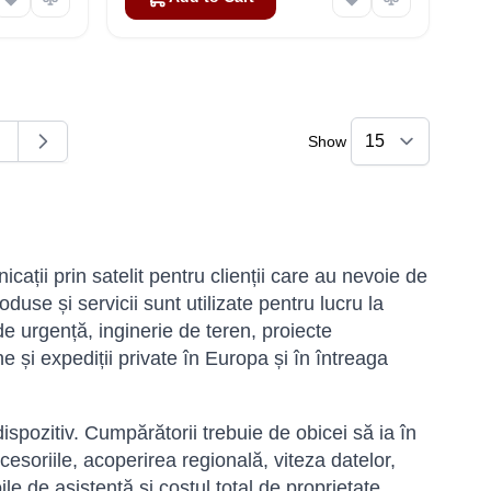
Show
ding page
age
ații prin satelit pentru clienții care au nevoie de
duse și servicii sunt utilizate pentru lucru la
 de urgență, inginerie de teren, proiecte
e și expediții private în Europa și în întreaga
dispozitiv. Cumpărătorii trebuie de obicei să ia în
esoriile, acoperirea regională, viteza datelor,
ile de asistență și costul total de proprietate.