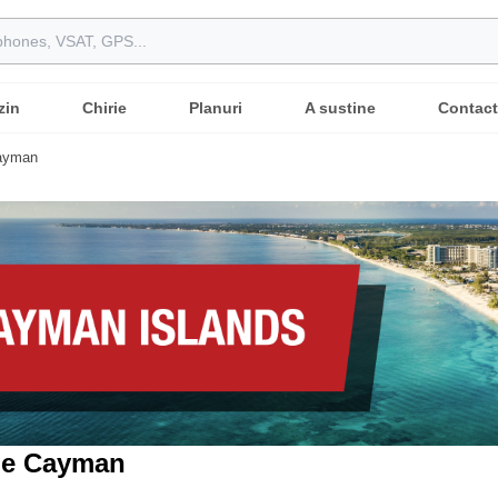
zin
Chirie
Planuri
A sustine
Contact
Cayman
le Cayman