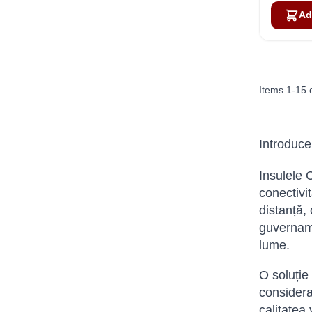
Ad
Items
1
-
15
Introduce
Insulele 
conectivit
distanță, 
guvernamen
lume.
O soluție 
considera
calitatea 