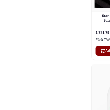
Star
Sate
1.781,7
Ad