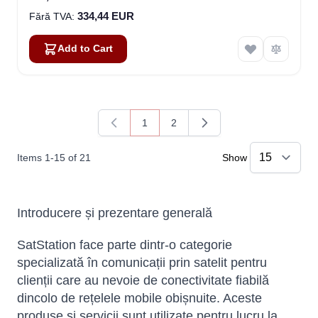
334,44 EUR
Add to Cart
1
2
You're currently reading page
Page
Items
1
-
15
of
21
Show
Introducere și prezentare generală
SatStation face parte dintr-o categorie
specializată în comunicații prin satelit pentru
clienții care au nevoie de conectivitate fiabilă
dincolo de rețelele mobile obișnuite. Aceste
produse și servicii sunt utilizate pentru lucru la