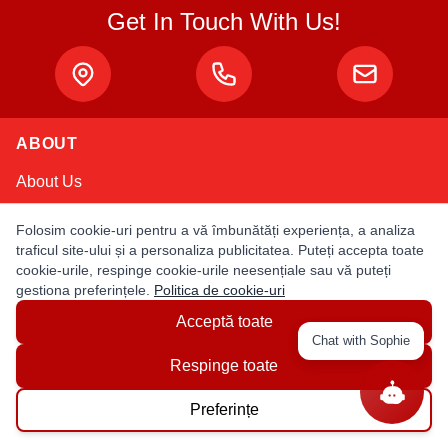
Get In Touch With Us!
ABOUT
About Us
Privacy Policy
Folosim cookie-uri pentru a vă îmbunătăți experiența, a analiza
traficul site-ului și a personaliza publicitatea. Puteți accepta toate
Terms & Conditions
cookie-urile, respinge cookie-urile neesențiale sau vă puteți
gestiona preferințele.
Politica de cookie-uri
MY ACCOUNT
Acceptă toate
Login / Register
Chat with Sophie
Respinge toate
Order Status
Preferințe
NEED HELP