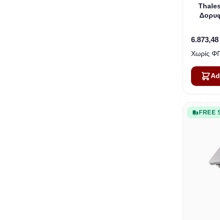
Thales
Δορυφ
6.873,48
Ad
FREE 