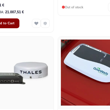
1 €
Out of stock
21.007,51 €
d to Cart