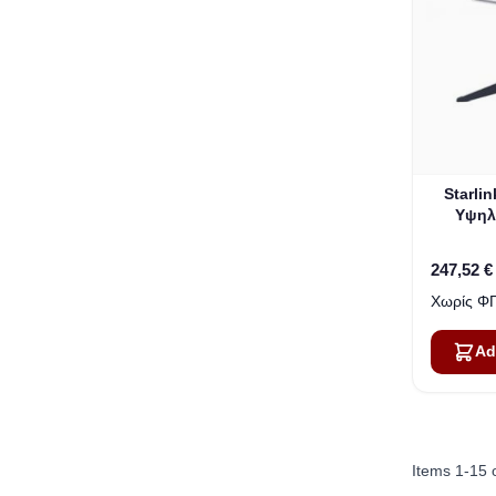
Starli
Υψηλ
Διαδ
247,52 €
Ad
Items
1
-
15