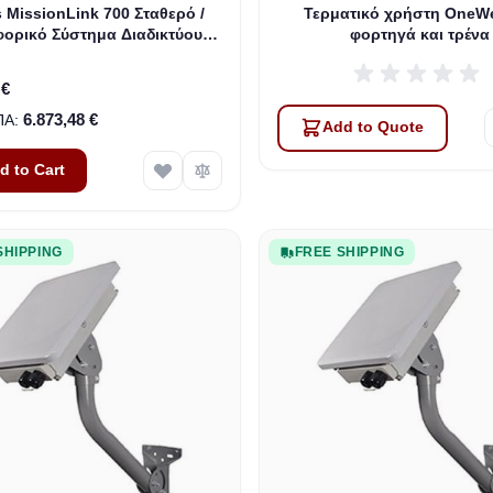
 MissionLink 700 Σταθερό /
Τερματικό χρήστη OneW
ορικό Σύστημα Διαδικτύου
φορτηγά και τρένα
(MF350BV)
 €
6.873,48 €
Add to Quote
d to Cart
SHIPPING
FREE SHIPPING