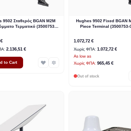
s 9502 Σταθερός BGAN M2M
Hughes 9502 Fixed BGAN 
μματο Τερματικό (3500753-
Piece Terminal (3500753-0
0021)
BRAND NEW, OPEN B
 €
1.072,72 €
2.136,51 €
1.072,72 €
As low as
d to Cart
965,45 €
Out of stock