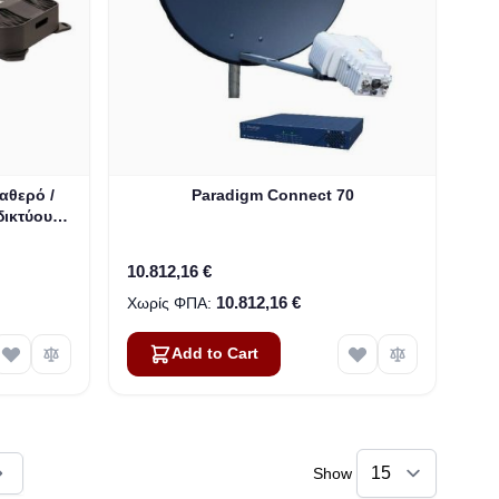
αθερό /
Paradigm Connect 70
δικτύου
10.812,16 €
10.812,16 €
Add to Cart
Show
ly reading page