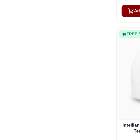
Ad
FREE 
Intelli
Te