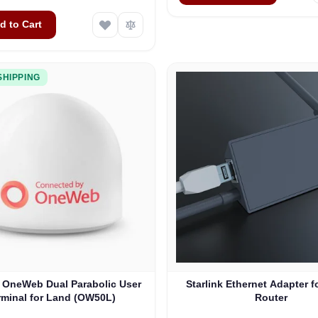
d to Cart
SHIPPING
an OneWeb Dual Parabolic User
Starlink Ethernet Adapter f
rminal for Land (OW50L)
Router