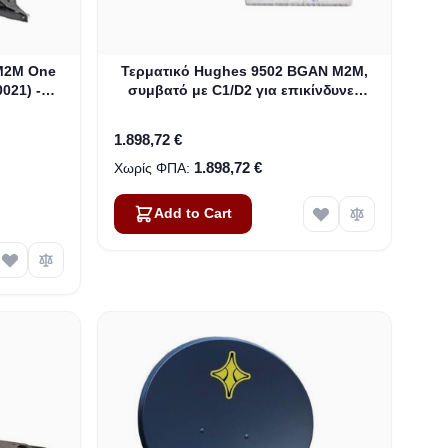
M2M One
Τερματικό Hughes 9502 BGAN M2M,
021) -
συμβατό με C1/D2 για επικίνδυνες
OX
τοποθεσίες (3500509-0004)
1.898,72 €
1.898,72 €
Add to Cart