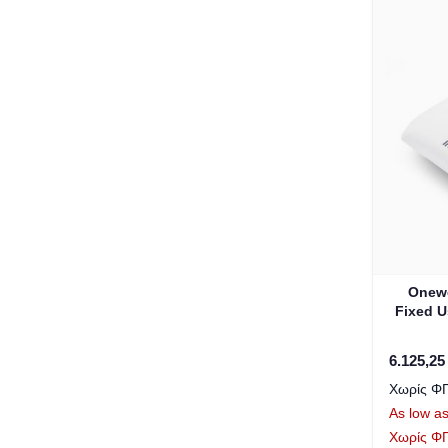
Onew
Fixed U
6.125,25
As low a