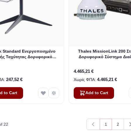
nk Standard Ενεργοποιημένο
Thales MissionLink 200 Στ
ής Ταχύτητας Δορυφορικό
Δορυφορικό Σύστημα Δια
ίκτυο Τυπικό Κιτ (ΠΡΟΪΟΝ
Οχημάτων
ΜΕΤΑΧΕΙΡΙΣΜΕΝΟ)
4.465,21 €
247,52 €
4.465,21 €
d to Cart
Add to Cart
of
22
1
2
You're current
Page