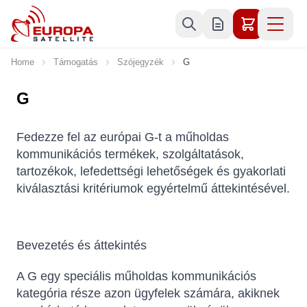
Skip to Content
Home
Támogatás
Szójegyzék
G
G
Fedezze fel az európai G-t a műholdas
kommunikációs termékek, szolgáltatások,
tartozékok, lefedettségi lehetőségek és gyakorlati
kiválasztási kritériumok egyértelmű áttekintésével.
Bevezetés és áttekintés
A G egy speciális műholdas kommunikációs
kategória része azon ügyfelek számára, akiknek