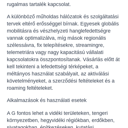
rugalmas tartalék kapcsolat.
A különböző műholdas hálózatok és szolgáltatási
tervek eltérő erősséggel bírnak. Egyesek globális
mobilitásra és vészhelyzeti hanglefedettségre
vannak optimalizálva, míg mások regionális
szélessávra, fix telepítésekre, streamingre,
telemetriára vagy nagy kapacitású vállalati
kapcsolatokra összpontosítanak. Vásárlás előtt át
kell tekinteni a lefedettségi térképeket, a
méltányos használat szabályait, az aktiválási
követelményeket, a szerződési feltételeket és a
roaming feltételeket.
Alkalmazások és használati esetek
A G fontos lehet a vidéki területeken, tengeri
környezetben, hegyvidéki régiókban, erdőkben,
sivatagokban, építkezéseken, kutatási