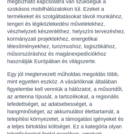
megbízható kapcsolatra van szükségük a
szokásos mobilhálózatokon túl. Ezeket a
termékeket és szolgáltatásokat távoli munkához,
tengeri és légiközlekedési műveletekhez,
vészhelyzeti készenléthez, helyszíni tervezéshez,
kormányzati projektekhez, energetikai
létesítményekhez, turizmushoz, logisztikához,
műsorszóráshoz és magánexpedíciókhoz
használják Európában és világszerte.
Egy jól megtervezett műholdas megoldás több,
mint egyetlen eszköz. A vásárlóknak általában
figyelembe kell venniük a hálózatot, a műsoridőt,
az antenna típusát, a tartozékokat, a regionális
lefedettséget, az adatsebességet, a
hangminőséget, az akkumulátor élettartamát, a
telepítési környezetet, a támogatási igényeket és
a teljes birtoklási költséget. Ez a kategória olyan