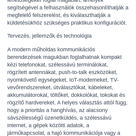
lehetőségeket foglal magában, amelyek
segítségével a felhasználók összehasonlíthatják a
megfelelő felszerelést, és kiválaszthatják a
küldetésükhöz szükséges praktikus konfigurációt.
Tervezés, jellemzők és technológia
A modern műholdas kommunikációs
berendezések magukban foglalhatnak kompakt
kézi telefonokat, szélessávú terminálokat,
rögzített antennákat, push-to-talk eszközöket,
nyomkövető egységeket, IoT-modemeket, TV-
vevőrendszereket, útválasztókat, kábeleket,
akkumulátorokat, töltőket, dokkolókat, tokokat és
rögzítő hardvereket. A helyes választás attól függ,
hogy a prioritás a hanghívás, az alacsony
sávszélességű üzenetküldés, a szélessávú
internet, a gépek közötti adatok, a
járműkapcsolat, a hajó kommunikációja vagy a