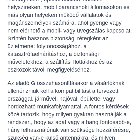
helyszíneken, mobil parancsnoki állomásokon és
más olyan helyeken működő vállalatok és
magánszemélyek számára, ahol gyenge vagy
nem elérhető a mobil- vagy üvegszálas kapcsolat.
Szintén hasznos biztonsági rétegként az
üzletmenet folytonosságához, a
katasztrófaelhárításhoz, a biztonsági
műveletekhez, a szállítási flottákhoz és az
eszközök távoli megfigyeléséhez.
Az eladó G összehasonlításakor a vásárlóknak
ellenőrizniük kell a kompatibilitást a tervezett
országgal, járművel, hajóval, épülettel vagy
hordozható munkafolyamattal. A fontos kérdések
közé tartozik, hogy milyen gyakran használják a
rendszert, hogy az adat vagy a hang fontosabb-e,
hány felhasználónak van szüksége hozzáférésre,
szükség van-e külső antennákra, és milyen